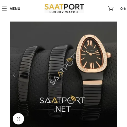
MENÜ
0
₺
Büyütmek için tıklayın