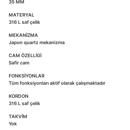
35 MM
MATERYAL
316 L saf çelik
MEKANİZMA
Japon quartz mekanizma
CAM ÖZELLİGİ
Safir cam
FONKSİYONLAR
Tüm fonksiyonları aktif olarak çalışmaktadır
KORDON
316 L saf çelik
TAKVİM
Yok