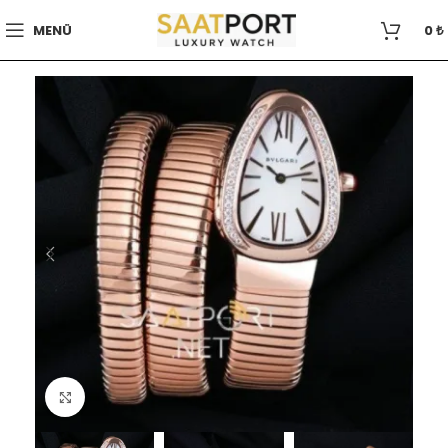
MENÜ
0
₺
Büyütmek için tıklayın