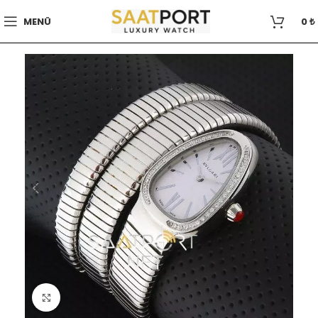
MENÜ
0
₺
Büyütmek için tıklayın