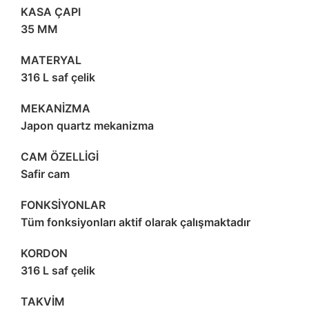
KASA ÇAPI
35 MM
MATERYAL
316 L saf çelik
MEKANİZMA
Japon quartz mekanizma
CAM ÖZELLİGİ
Safir cam
FONKSİYONLAR
Tüm fonksiyonları aktif olarak çalışmaktadır
KORDON
316 L saf çelik
TAKVİM