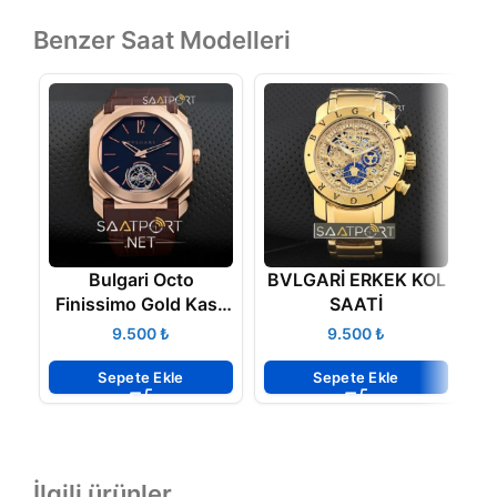
Benzer Saat Modelleri
Bulgari Octo
BVLGARİ ERKEK KOL
Finissimo Gold Kasa
SAATİ
Türbülonlu Otomatik
B
₺
₺
Sepete Ekle
Sepete Ekle
İlgili ürünler