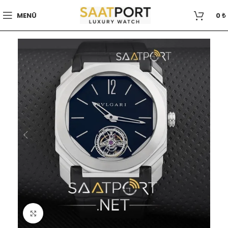
MENÜ
0
₺
Büyütmek için tıklayın