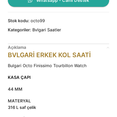
Whatsapp - Canlı Destek
Stok kodu:
octo99
Kategoriler:
Bvlgari Saatler
Açıklama
BVLGARİ ERKEK KOL SAATİ
Bulgari Octo Finissimo Tourbillon Watch
KASA ÇAPI
44 MM
MATERYAL
316 L saf çelik