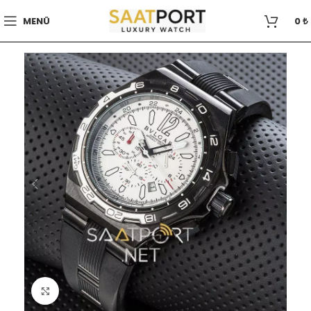
MENÜ
0
₺
Büyütmek için tıklayın