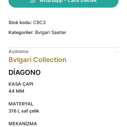
Whatsapp - Canlı Destek
Stok kodu:
CBC3
Kategoriler:
Bvlgari Saatler
Açıklama
Bvlgari Collection
DİAGONO
KASA ÇAPI
44 MM
MATERYAL
316 L saf çelik
MEKANİZMA