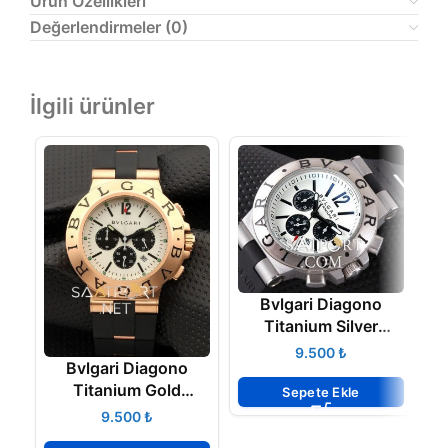
Ürün Özellikleri
Değerlendirmeler (0)
İlgili ürünler
Bvlgari Diagono
Titanium Silver
Chronograph II
₺
Bvlgari Diagono
Titanium Gold
Sepete Ekle
Chronograph
₺