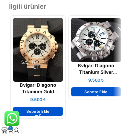
İlgili ürünler
Bvlgari Diagono
Titanium Silver
Chronograph II
₺
Bvlgari Diagono
Titanium Gold
Sepete Ekle
Chronograph
₺
Sepete Ekle
0