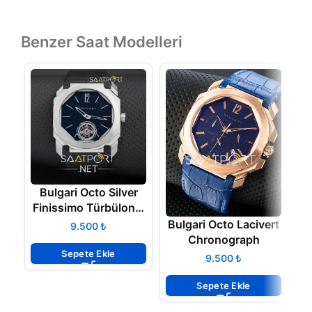
Benzer Saat Modelleri
Bulgari Octo Silver
Finissimo Türbülonlu
Otomatik
Bulgari Octo Lacivert
₺
Chronograph
Sepete Ekle
₺
Sepete Ekle