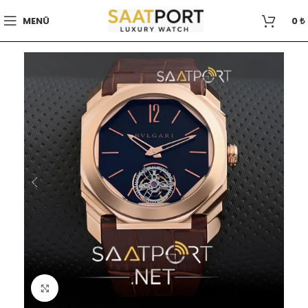
MENÜ
0
₺
Büyütmek için tıklayın