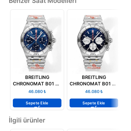
Benzer Saat Modelleri
BREITLING
BREITLING
B
CHRONOMAT B01 42
CHRONOMAT B01 42
B
AB0134101C1A1
AB0134101B1A1
₺
₺
Sepete Ekle
Sepete Ekle
İlgili ürünler