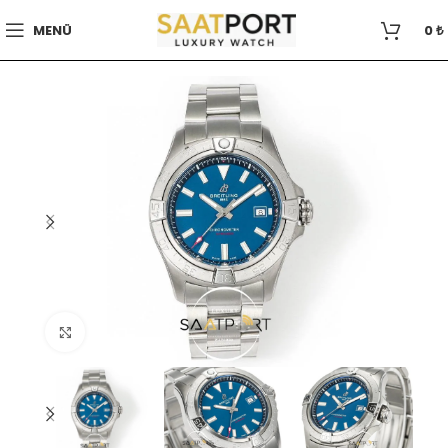
MENÜ
0
₺
Büyütmek için tıklayın