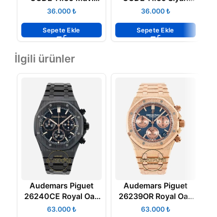
Kadran 15210BC
15210BC 41mm APS
2
₺
₺
41mm APS Factory
Factory 4302 Super
F
4302 Super Clone
Clone ETA
Sepete Ekle
Sepete Ekle
ETA
İlgili ürünler
Audemars Piguet
Audemars Piguet
26240CE Royal Oak
26239OR Royal Oak
2
41mm Full Black
41mm Full Rose DDF
₺
₺