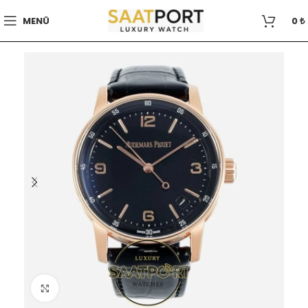
MENÜ
0
₺
Büyütmek için tıklayın