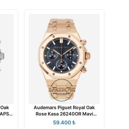
 Oak
Audemars Piguet Royal Oak
 APS
Rose Kasa 26240OR Mavi
ne ETA
Kadran APS Factory 4401
₺
Super Clone ETA