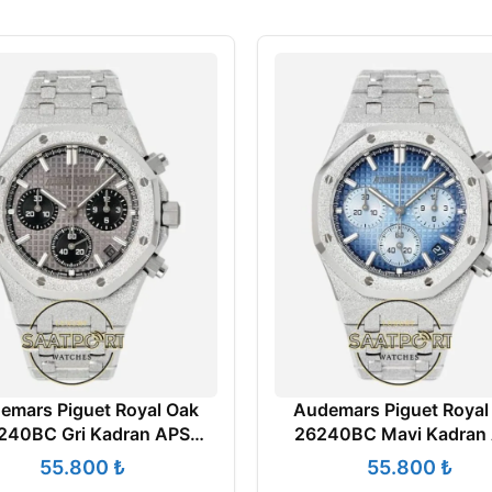
emars Piguet Royal Oak
Audemars Piguet Royal
240BC Gri Kadran APS
26240BC Mavi Kadran
ry 4401 Super Clone ETA
Factory 4401 Super Clo
₺
₺