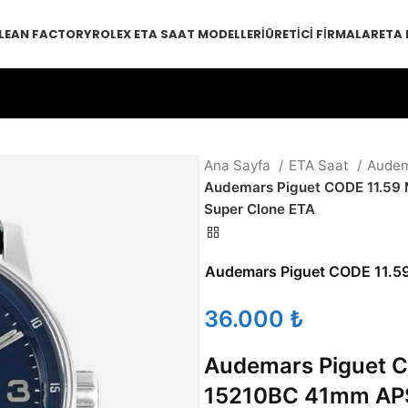
LEAN FACTORY
ROLEX ETA SAAT MODELLERI
ÜRETICI FIRMALAR
ETA
Ana Sayfa
ETA Saat
Audem
Audemars Piguet CODE 11.59
Super Clone ETA
Audemars Piguet CODE 11.5
₺
Audemars Piguet C
15210BC 41mm APS