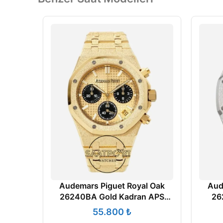
Audemars Piguet Royal Oak
Aud
26240BA Gold Kadran APS
26
Factory 4401 Super Clone ETA
Facto
₺