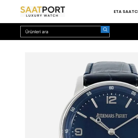
ETA SAAT
C