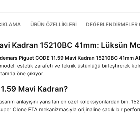
ÇIKLAMA
ÜRÜN ÖZELLIKLERI
DEĞERLENDIRMELER (
Mavi Kadran 15210BC 41mm: Lüksün M
demars Piguet CODE 11.59 Mavi Kadran 15210BC 41mm AP
del, estetik zarafeti ve teknik üstünlüğü birleştirerek kolek
rtamda öne çıkıyor.
1.59 Mavi Kadran?
arım anlayışını yansıtan en özel koleksiyonlardan biri. 152
Super Clone ETA mekanizmasıyla orijinaline sadık bir perfo