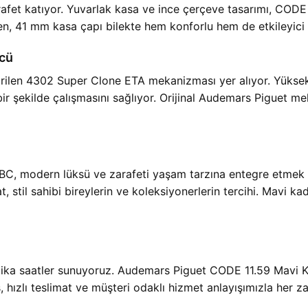
arafet katıyor. Yuvarlak kasa ve ince çerçeve tasarımı, COD
rken, 41 mm kasa çapı bilekte hem konforlu hem de etkileyici
cü
tirilen 4302 Super Clone ETA mekanizması yer alıyor. Yükse
ir şekilde çalışmasını sağlıyor. Orijinal Audemars Piguet m
modern lüksü ve zarafeti yaşam tarzına entegre etmek iste
stil sahibi bireylerin ve koleksiyonerlerin tercihi. Mavi kadr
eplika saatler sunuyoruz. Audemars Piguet CODE 11.59 Mavi K
riş, hızlı teslimat ve müşteri odaklı hizmet anlayışımızla her