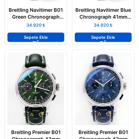
Breitling Navitimer B01
Breitling Navitimer Blue
Green Chronograph
Chronograph 41mm
41mm Eta Saat
Super Clone Eta
₺
₺
Sepete Ekle
Sepete Ekle
Breitling Premier B01
Breitling Premier B01
Chronograph 42mm
Chronograph 42mm