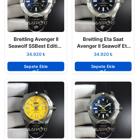
Breitling Avenger II
Breitling Eta Saat
Seawolf SSBest Edition
Avenger II Seawolf Eta
Black ETA
Mekanizma Swiss
₺
₺
Sepete Ekle
Sepete Ekle