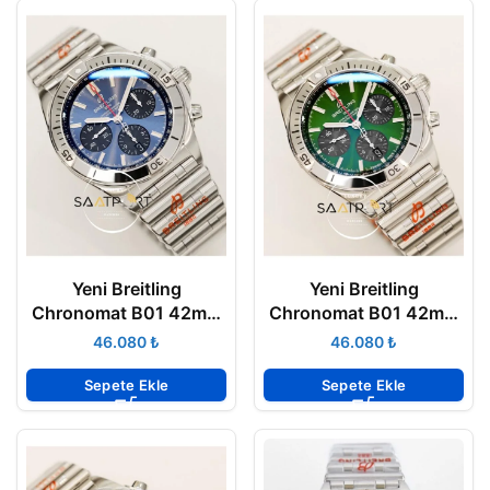
Yeni Breitling
Yeni Breitling
Chronomat B01 42mm
Chronomat B01 42mm
Çelik Bezel Mavi
Yeşil Kadran Çelik Bezel
₺
₺
Kadran ETA
ETA
Sepete Ekle
Sepete Ekle