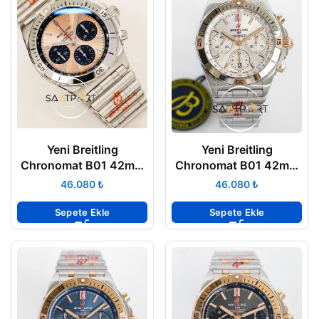
Yeni Breitling
Yeni Breitling
Chronomat B01 42mm
Chronomat B01 42mm
Pembe Kadran Çelik
Gümüş Kadran Çelik
₺
₺
Bezel ETA
Bezel ETA
Sepete Ekle
Sepete Ekle