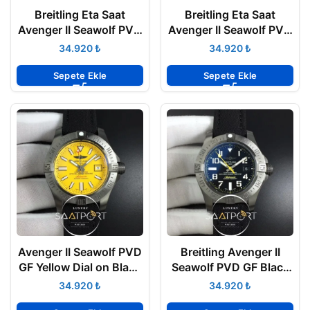
Breitling Eta Saat
Breitling Eta Saat
Avenger II Seawolf PVD
Avenger II Seawolf PVD
Yellow Super Clone ETA
Super Clone
₺
₺
Sepete Ekle
Sepete Ekle
Avenger II Seawolf PVD
Breitling Avenger II
GF Yellow Dial on Black
Seawolf PVD GF Black
Rubber Strap V2 ETA
Dial On Black Nylon V2
₺
₺