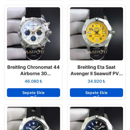
Breitling Chronomat 44
Breitling Eta Saat
Airborne 30
Avenger II Seawolf PVD
Anniversary Best
Super Clone ETA
₺
₺
Edition White ETA
Sepete Ekle
Sepete Ekle