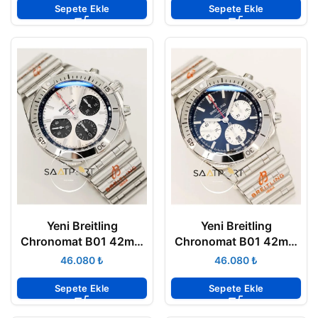
Sepete Ekle
Sepete Ekle
Yeni Breitling
Yeni Breitling
Chronomat B01 42mm
Chronomat B01 42mm
Siyah Gösterge Beyaz
Beyaz Gösterge Mavi
₺
₺
Kadran ETA
Kadran ETA
Sepete Ekle
Sepete Ekle