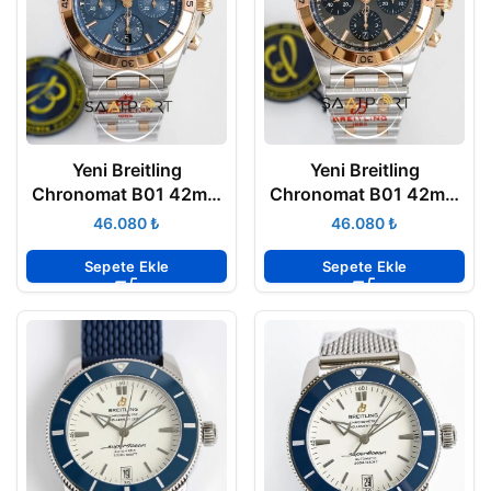
Yeni Breitling
Yeni Breitling
Chronomat B01 42mm
Chronomat B01 42mm
Mavi Kadran Gold Bezel
Gri Kadran ETA
₺
₺
ETA
Sepete Ekle
Sepete Ekle