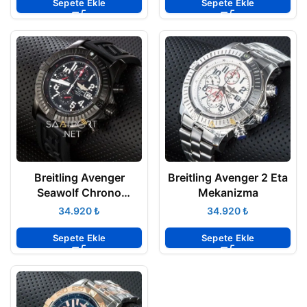
Sepete Ekle
Sepete Ekle
Breitling Avenger
Breitling Avenger 2 Eta
Seawolf Chrono
Mekanizma
Blacksteel ETA
₺
₺
Sepete Ekle
Sepete Ekle