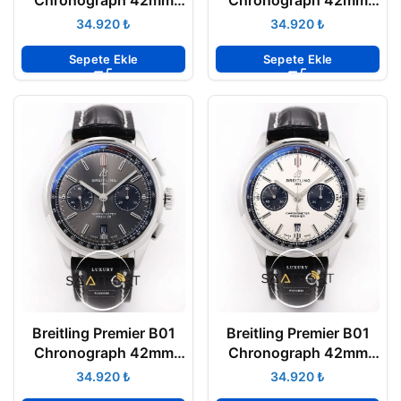
Ref. AB0118 Yeşil
Ref. AB0118 Mavi
₺
₺
Kadran ETA
Kadran ETA
Sepete Ekle
Sepete Ekle
Breitling Premier B01
Breitling Premier B01
Chronograph 42mm
Chronograph 42mm
Ref. AB0118 Gri Kadran
Ref. AB0118 Beyaz
₺
₺
ETA
Kadran ETA