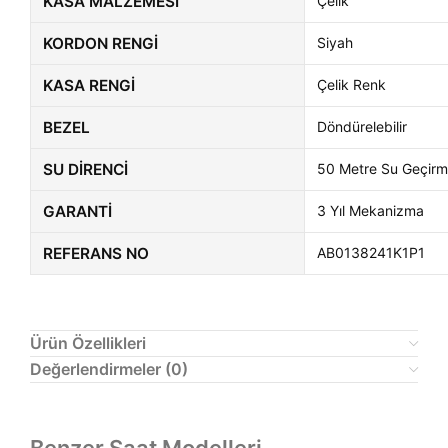
KASA MALZEMESI
Çelik
KORDON RENGI
Siyah
KASA RENGI
Çelik Renk
BEZEL
Döndürelebilir
SU DIRENCI
50 Metre Su Geçir
GARANTI
3 Yıl Mekanizma
REFERANS NO
AB0138241K1P1
Ürün Özellikleri
Değerlendirmeler (0)