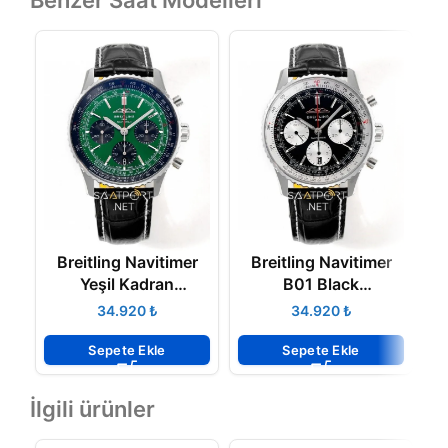
Benzer Saat Modelleri
Breitling Navitimer
Breitling Navitimer
B
Yeşil Kadran
B01 Black
Chronograph 41mm
Chronograph 41 Eta
C
₺
₺
Eta Saat
Saat
Sepete Ekle
Sepete Ekle
İlgili ürünler