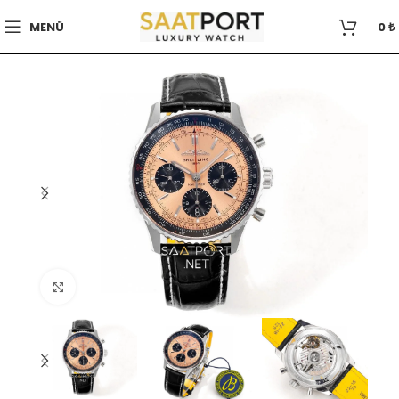
MENÜ
0
₺
Büyütmek için tıklayın