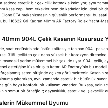
na sadece estetik bir çekicilik katmakla kalmıyor, aynı zama
m kasa çapı, hem erkekler hem de kadınlar için ideal bir de
per Clone ETA mekanizmasının güvenilir performansı, bu saat
ası, bu 116622 Gri Kadran 40mm AR Factory Rolex Yacht-Mas
2 40mm 904L Çelik Kasanın Kusursuz Y
e, saat endüstrisinde üstün kalitesiyle tanınan 904L pasl
ksel 316L çelikten çok daha yüksek bir korozyon direncine sa
mirasındaki yerine mükemmel bir şekilde uyar. 904L çelik, a
enel estetiğine lüks bir ışıltı katar. AR Factory’nin bu model
e fırçalanmış saten bitişinde açıkça görülmektedir. Kasanın sa
maksimuma çıkarırken, aynı zamanda estetik bir bütünlük su
ımı da gün boyu konforlu bir kullanım vadeder. Bu kasa, yal
nin somut bir örneğidir; dayanıklılık, estetik ve işlevsellik
ekslerin Mükemmel Uyumu