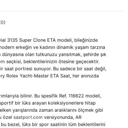
0)
ial 3135 Super Clone ETA modeli, bileğinizde
 modern erkeğin ve kadının dinamik yaşam tarzına
n dünyasına olan tutkunuzu yansıtmak, şehirde şık
om
seçkisi, beklentilerinizin ötesine geçecektir.
bir saat portresi sunuyor. Bu sadece bir saat değil,
tory Rolex Yacht-Master ETA Saat, her anınızda
ımlarıyla bilinir. Bu spesifik Ref. 116622 modeli,
portif bir lüks arayan koleksiyonerlere hitap
yelken yarışlarında zaman aralıklarını ölçmek gibi
Bu özel
saatport.com
versiyonunda, AR
 bu bezel, lüks bir spor saatinin tüm beklentilerini