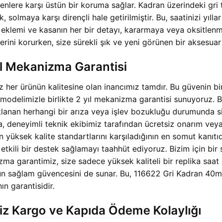
lere karşı üstün bir koruma sağlar. Kadran üzerindeki gri t
 solmaya karşı dirençli hale getirilmiştir. Bu, saatinizi yıllar 
ir eklemi ve kasanın her bir detayı, kararmaya veya oksitlenme
erini korurken, size sürekli şık ve yeni görünen bir aksesuar 
l Mekanizma Garantisi
her ürünün kalitesine olan inancımız tamdır. Bu güvenin b
delimizle birlikte 2 yıl mekanizma garantisi sunuyoruz. Bu
nan herhangi bir arıza veya işlev bozukluğu durumunda siz
 deneyimli teknik ekibimiz tarafından ücretsiz onarım veya
’un yüksek kalite standartlarını karşıladığının en somut kan
kili bir destek sağlamayı taahhüt ediyoruz. Bizim için bir satı
a garantimiz, size sadece yüksek kaliteli bir replika saat
’un sağlam güvencesini de sunar. Bu, 116622 Gri Kadran 40
n garantisidir.
siz Kargo ve Kapıda Ödeme Kolaylığı