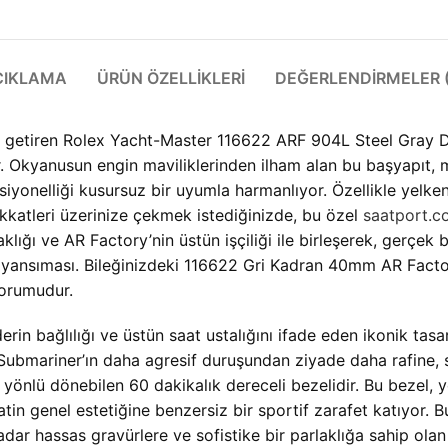
ÇIKLAMA
ÜRÜN ÖZELLIKLERI
DEĞERLENDIRMELER (
ya getiren Rolex Yacht-Master 116622 ARF 904L Steel Gray D
r. Okyanusun engin maviliklerinden ilham alan bu başyapıt,
siyonelliği kusursuz bir uyumla harmanlıyor. Özellikle yelke
kkatleri üzerinize çekmek istediğinizde, bu özel
saatport.c
aklığı ve AR Factory’nin üstün işçiliği ile birleşerek, gerçek 
 bir yansıması. Bileğinizdeki 116622 Gri Kadran 40mm AR Fac
yorumudur.
rin bağlılığı ve üstün saat ustalığını ifade eden ikonik tasar
k Submariner’ın daha agresif duruşundan ziyade daha rafine, s
t yönlü dönebilen 60 dakikalık dereceli bezelidir. Bu bezel, 
tin genel estetiğine benzersiz bir sportif zarafet katıyor. 
 kadar hassas gravürlere ve sofistike bir parlaklığa sahip olan