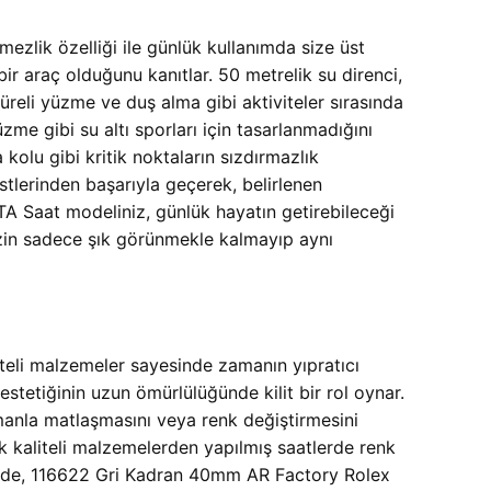
zlik özelliği ile günlük kullanımda size üst
ir araç olduğunu kanıtlar. 50 metrelik su direnci,
üreli yüzme ve duş alma gibi aktiviteler sırasında
zme gibi su altı sporları için tasarlanmadığını
kolu gibi kritik noktaların sızdırmazlık
estlerinden başarıyla geçerek, belirlenen
 Saat modeliniz, günlük hayatın getirebileceği
inizin sadece şık görünmekle kalmayıp aynı
eli malzemeler sayesinde zamanın yıpratıcı
stetiğinin uzun ömürlülüğünde kilit bir rol oynar.
amanla matlaşmasını veya renk değiştirmesini
k kaliteli malzemelerden yapılmış saatlerde renk
sinde, 116622 Gri Kadran 40mm AR Factory Rolex