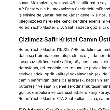
sunar. Mekanizma, yaklaşık 48 saatlik hatırı sayıl
AR Factory’nin bu mekanizma üzerindeki mühendisl
işlenişine de yansır; her ne kadar genellikle görü
bileğinizdeki hareketle kendi kendine enerjisini
Rolex Yacht-Master ETA Saat, sadece göz alıcı dış
Çizilmez Safir Kristal Camın Üstü
Rolex Yacht-Master 116622 ARF modelini tamamlaya
daha sert bir malzeme olup, elmas dışında nerede
kusursuz görünmesini sağlar, böylece zamanı okuma
detaylarını, gri renginin her tonunu ve parlak indek
seviyesindeki optik kaliteyi yakalayacak şekilde 
camın şeffaflığını daha da artırarak, kadranın san
bütünleşir ve saatin genel aerodinamik tasarımın
günlük darbelere ve çevresel etkilere karşı koruy
Rolex Yacht-Master ETA Saat kullanıcısına, saatini