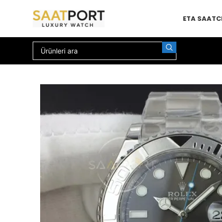
ETA SAAT
C