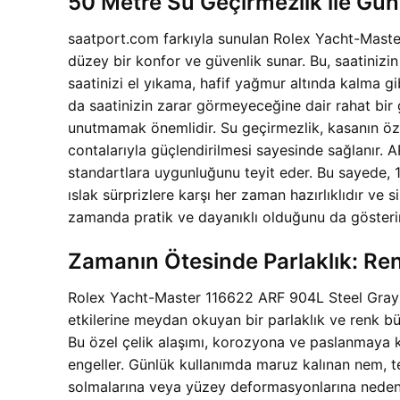
50 Metre Su Geçirmezlik ile Gü
saatport.com farkıyla sunulan Rolex Yacht-Master
düzey bir konfor ve güvenlik sunar. Bu, saatinizin
saatinizi el yıkama, hafif yağmur altında kalma gi
da saatinizin zarar görmeyeceğine dair rahat bir g
unutmamak önemlidir. Su geçirmezlik, kasanın özel
contalarıyla güçlendirilmesi sayesinde sağlanır. A
standartlara uygunluğunu teyit eder. Bu sayede,
ıslak sürprizlere karşı her zaman hazırlıklıdır ve
zamanda pratik ve dayanıklı olduğunu da gösterir
Zamanın Ötesinde Parlaklık: R
Rolex Yacht-Master 116622 ARF 904L Steel Gray D
etkilerine meydan okuyan bir parlaklık ve renk bü
Bu özel çelik alaşımı, korozyona ve paslanmaya ka
engeller. Günlük kullanımda maruz kalınan nem, te
solmalarına veya yüzey deformasyonlarına neden 