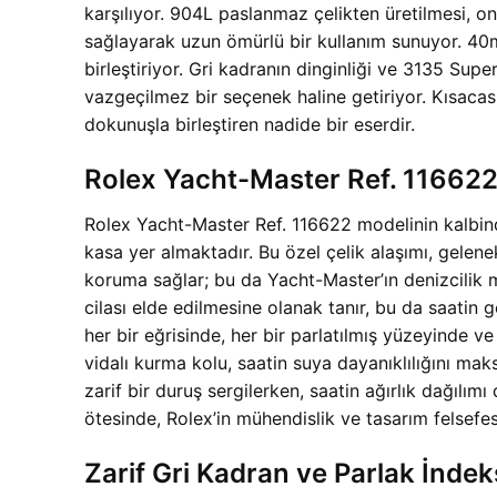
karşılıyor. 904L paslanmaz çelikten üretilmesi, o
sağlayarak uzun ömürlü bir kullanım sunuyor. 40m
birleştiriyor. Gri kadranın dinginliği ve 3135 Su
vazgeçilmez bir seçenek haline getiriyor. Kısac
dokunuşla birleştiren nadide bir eserdir.
Rolex Yacht-Master Ref. 11662
Rolex Yacht-Master Ref. 116622 modelinin kalbind
kasa yer almaktadır. Bu özel çelik alaşımı, gelene
koruma sağlar; bu da Yacht-Master’ın denizcilik 
cilası elde edilmesine olanak tanır, bu da saatin g
her bir eğrisinde, her bir parlatılmış yüzeyinde v
vidalı kurma kolu, saatin suya dayanıklılığını 
zarif bir duruş sergilerken, saatin ağırlık dağıl
ötesinde, Rolex’in mühendislik ve tasarım felsefesi
Zarif Gri Kadran ve Parlak İnd