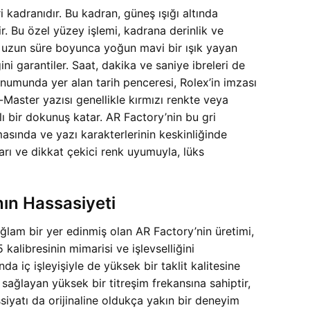
 kadranıdır. Bu kadran, güneş ışığı altında
tir. Bu özel yüzey işlemi, kadrana derinlik ve
ta uzun süre boyunca yoğun mavi bir ışık yayan
i garantiler. Saat, dakika ve saniye ibreleri de
numunda yer alan tarih penceresi, Rolex’in imzası
-Master yazısı genellikle kırmızı renkte veya
nlı bir dokunuş katar. AR Factory’nin bu gri
asında ve yazı karakterlerinin keskinliğinde
rı ve dikkat çekici renk uyumuyla, lüks
ın Hassasiyeti
lam bir yer edinmiş olan AR Factory’nin üretimi,
alibresinin mimarisi ve işlevselliğini
a iç işleyişiyle de yüksek bir taklit kalitesine
sağlayan yüksek bir titreşim frekansına sahiptir,
ssiyatı da orijinaline oldukça yakın bir deneyim