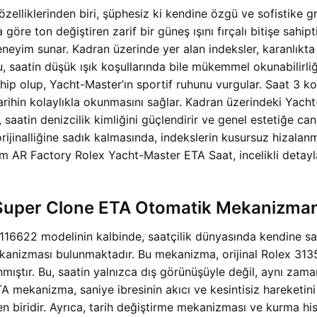
lliklerinden biri, şüphesiz ki kendine özgü ve sofistike gri
 göre ton değiştiren zarif bir güneş ışını fırçalı bitişe sahip
 deneyim sunar. Kadran üzerinde yer alan indeksler, karanlık
saatin düşük ışık koşullarında bile mükemmel okunabilirliğin
ip olup, Yacht-Master’ın sportif ruhunu vurgular. Saat 3 ko
arihin kolaylıkla okunmasını sağlar. Kadran üzerindeki Yacht
, saatin denizcilik kimliğini güçlendirir ve genel estetiğe ca
rijinalliğine sadık kalmasında, indekslerin kusursuz hizalanm
AR Factory Rolex Yacht-Master ETA Saat, incelikli detayla
 Super Clone ETA Otomatik Mekanizman
16622 modelinin kalbinde, saatçilik dünyasında kendine sağ
anizması bulunmaktadır. Bu mekanizma, orijinal Rolex 3135 k
ıştır. Bu, saatin yalnızca dış görünüşüyle değil, aynı zamand
 mekanizma, saniye ibresinin akıcı ve kesintisiz hareketini 
den biridir. Ayrıca, tarih değiştirme mekanizması ve kurma hi