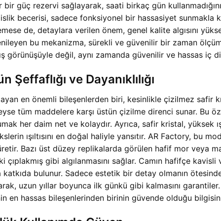
ır bir güç rezervi sağlayarak, saati birkaç gün kullanmadığı
ik becerisi, sadece fonksiyonel bir hassasiyet sunmakla ka
lemese de, detaylara verilen önem, genel kalite algısını yüks
 yenileyen bu mekanizma, sürekli ve güvenilir bir zaman öl
 görünüşüyle değil, aynı zamanda güvenilir ve hassas iç dina
n Şeffaflığı ve Dayanıklılığı
n en önemli bileşenlerden biri, kesinlikle çizilmez safir k
yse tüm maddelere karşı üstün çizilme direnci sunar. Bu öze
k her daim net ve kolaydır. Ayrıca, safir kristal, yüksek ı
slerin ışıltısını en doğal haliyle yansıtır. AR Factory, bu mod
üretir. Bazı üst düzey replikalarda görülen hafif mor veya 
ki çıplakmış gibi algılanmasını sağlar. Camın hafifçe kavisli 
a katkıda bulunur. Sadece estetik bir detay olmanın ötesind
arak, uzun yıllar boyunca ilk günkü gibi kalmasını garantil
n en hassas bileşenlerinden birinin güvende olduğu bilgisinin