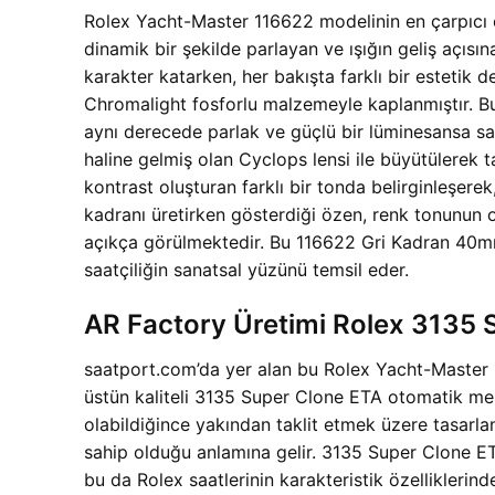
Rolex Yacht-Master 116622 modelinin en çarpıcı öze
dinamik bir şekilde parlayan ve ışığın geliş açısına
karakter katarken, her bakışta farklı bir estetik
Chromalight fosforlu malzemeyle kaplanmıştır. Bu, 
aynı derecede parlak ve güçlü bir lüminesansa sah
haline gelmiş olan Cyclops lensi ile büyütülerek t
kontrast oluşturan farklı bir tonda belirginleşerek
kadranı üretirken gösterdiği özen, renk tonunun o
açıkça görülmektedir. Bu 116622 Gri Kadran 40mm 
saatçiliğin sanatsal yüzünü temsil eder.
AR Factory Üretimi Rolex 3135
saatport.com’da yer alan bu Rolex Yacht-Master 1
üstün kaliteli 3135 Super Clone ETA otomatik mek
olabildiğince yakından taklit etmek üzere tasarlanm
sahip olduğu anlamına gelir. 3135 Super Clone ETA
bu da Rolex saatlerinin karakteristik özelliklerin