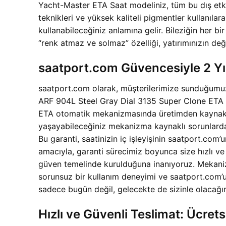
Yacht-Master ETA Saat modeliniz, tüm bu dış etken
teknikleri ve yüksek kaliteli pigmentler kullanılarak,
kullanabileceğiniz anlamına gelir. Bileziğin her b
“renk atmaz ve solmaz” özelliği, yatırımınızın değ
saatport.com Güvencesiyle 2 Yı
saatport.com olarak, müşterilerimize sunduğumuz 
ARF 904L Steel Gray Dial 3135 Super Clone ETA mo
ETA otomatik mekanizmasında üretimden kaynakla
yaşayabileceğiniz mekanizma kaynaklı sorunlarda,
Bu garanti, saatinizin iç işleyişinin saatport.com
amacıyla, garanti sürecimiz boyunca size hızlı ve et
güven temelinde kurulduğuna inanıyoruz. Mekanizm
sorunsuz bir kullanım deneyimi ve saatport.com
sadece bugün değil, gelecekte de sizinle olacağını
Hızlı ve Güvenli Teslimat: Ücret