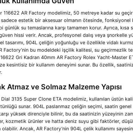
nlük Kullanımda Güven
 116622 AR Factory modelimiz, 50 metreye kadar su geçirme
 sadece estetik bir aksesuar olmanın ötesinde, fonksiyonel b
bi günlük su temaslarına karşı tamamen korur. Ayrıca, kısa s
üven hissi verir. Ancak, profesyonel dalış veya şnorkelle yü
 tasarımı, 904L çeliğin yoğunluğu ve özellikle vidalı kurma 
R Factory’nin bu modeldeki işçilik kalitesi, su geçirmezlik t
 116622 Gri Kadran 40mm AR Factory Rolex Yacht-Master ETA
 size kesintisiz bir kullanım deneyimi sunar. Bu özellik, saat
.
enk Atmaz ve Solmaz Malzeme Yapısı
ial 3135 Super Clone ETA modelimiz, kullanılan üstün kalit
tünlüğü sunar. 904L paslanmaz çeliğin seçimi, saatin genel e
rşı yüksek direnciyle bilinir, bu da saatinizin yüzeyinin z
r, kozmetik ürünler ve hatta deniz suyu gibi faktörler, düşü
olabilir. Ancak, AR Factory’nin 904L çelik kullanımı saye