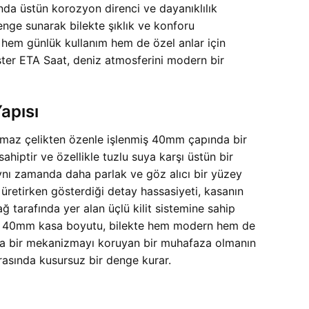
nda üstün korozyon direnci ve dayanıklılık
nge sunarak bilekte şıklık ve konforu
i hem günlük kullanım hem de özel anlar için
ter ETA Saat, deniz atmosferini modern bir
apısı
anmaz çelikten özenle işlenmiş 40mm çapında bir
hiptir ve özellikle tuzlu suya karşı üstün bir
ynı zamanda daha parlak ve göz alıcı bir yüzey
i üretirken gösterdiği detay hassasiyeti, kasanın
ğ tarafında yer alan üçlü kilit sistemine sahip
nar. 40mm kasa boyutu, bilekte hem modern hem de
nızca bir mekanizmayı koruyan bir muhafaza olmanın
 arasında kusursuz bir denge kurar.