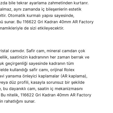
nızda bile tekrar ayarlama zahmetinden kurtarır.
lmaz, aynı zamanda iç bileşenlerin estetik
eltir. Otomatik kurmalı yapısı sayesinde,
çümü sunar. Bu 116622 Gri Kadran 40mm AR Factory
mikleriyle de sizi etkileyecektir.
ristal camıdır. Safir cam, mineral camdan çok
llik, saatinizin kadranının her zaman berrak ve
şık geçirgenliği sayesinde kadranın tüm
elde kullandığı safir camı, orijinal Rolex
mavi yansıma önleyici kaplamalar (AR kaplama),
veya düz profili, kasayla sorunsuz bir şekilde
e, bu dayanıklı cam, saatin iç mekanizmasını
er. Bu nitelik, 116622 Gri Kadran 40mm AR Factory
 rahatlığını sunar.