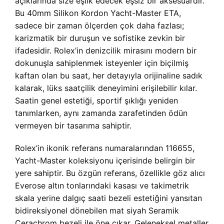
açıklarında size eşlik edecek eşsiz bir aksesuardır.
Bu 40mm Silikon Kordon Yacht-Master ETA,
sadece bir zaman ölçerden çok daha fazlası;
karizmatik bir duruşun ve sofistike zevkin bir
ifadesidir. Rolex’in denizcilik mirasını modern bir
dokunuşla sahiplenmek isteyenler için biçilmiş
kaftan olan bu saat, her detayıyla orijinaline sadık
kalarak, lüks saatçilik deneyimini erişilebilir kılar.
Saatin genel estetiği, sportif şıklığı yeniden
tanımlarken, aynı zamanda zarafetinden ödün
vermeyen bir tasarıma sahiptir.
Rolex’in ikonik referans numaralarından 116655,
Yacht-Master koleksiyonu içerisinde belirgin bir
yere sahiptir. Bu özgün referans, özellikle göz alıcı
Everose altın tonlarındaki kasası ve takimetrik
skala yerine dalgıç saati bezeli estetiğini yansıtan
bidireksiyonel dönebilen mat siyah Seramik
Cerachrom bezeli ile öne çıkar. Geleneksel metaller