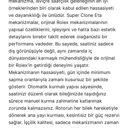
mekanizma, İsviçre saatçilik geleneğinin en iyi
örneklerinden biri olarak kabul edilen hassasiyeti
ve dayanıklılığı ile ünlüdür. Super Clone Eta
mekanizmalar, orijinal Rolex mekanizmalarının
yapısal özelliklerini, işleyişini ve hatta bazı estetik
detaylarını birebir taklit ederek olağanüstü bir
performans vadeder. Bu sayede, saatiniz sadece
dış görünüşüyle değil, aynı zamanda iç
dünyasındaki karmaşık mühendisliğiyle de orijinal
bir Rolex’in getirdiği deneyimi yaşatır.
Mekanizmanın hassasiyeti, gün içinde minimum
sapma oranlarıyla zamanı kusursuz bir şekilde
gösterir. Otomatik kurmalı yapısı sayesinde,
saatinizi düzenli olarak bileğinizde taşıdığınız
sürece manuel kurma zahmetine katlanmak
zorunda kalmazsınız. Rotorun her bilek hareketiyle
dönerek ana yayı kurması, kesintisiz bir güç rezervi
sağlar. İşçilik kalitesi, sadece mekanizmanın zaman