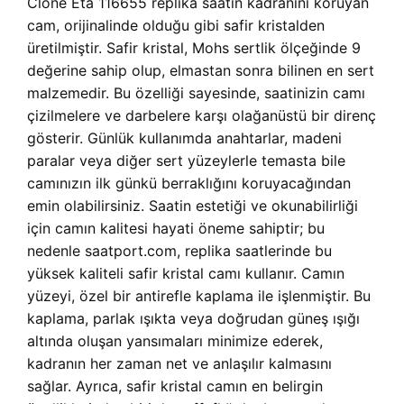
Clone Eta 116655 replika saatin kadranını koruyan
cam, orijinalinde olduğu gibi safir kristalden
üretilmiştir. Safir kristal, Mohs sertlik ölçeğinde 9
değerine sahip olup, elmastan sonra bilinen en sert
malzemedir. Bu özelliği sayesinde, saatinizin camı
çizilmelere ve darbelere karşı olağanüstü bir direnç
gösterir. Günlük kullanımda anahtarlar, madeni
paralar veya diğer sert yüzeylerle temasta bile
camınızın ilk günkü berraklığını koruyacağından
emin olabilirsiniz. Saatin estetiği ve okunabilirliği
için camın kalitesi hayati öneme sahiptir; bu
nedenle saatport.com, replika saatlerinde bu
yüksek kaliteli safir kristal camı kullanır. Camın
yüzeyi, özel bir antirefle kaplama ile işlenmiştir. Bu
kaplama, parlak ışıkta veya doğrudan güneş ışığı
altında oluşan yansımaları minimize ederek,
kadranın her zaman net ve anlaşılır kalmasını
sağlar. Ayrıca, safir kristal camın en belirgin