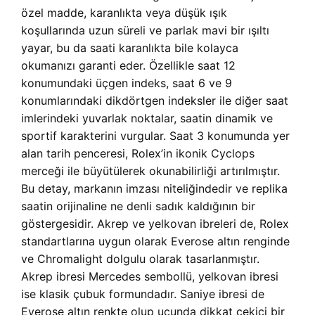
özel madde, karanlıkta veya düşük ışık
koşullarında uzun süreli ve parlak mavi bir ışıltı
yayar, bu da saati karanlıkta bile kolayca
okumanızı garanti eder. Özellikle saat 12
konumundaki üçgen indeks, saat 6 ve 9
konumlarındaki dikdörtgen indeksler ile diğer saat
imlerindeki yuvarlak noktalar, saatin dinamik ve
sportif karakterini vurgular. Saat 3 konumunda yer
alan tarih penceresi, Rolex’in ikonik Cyclops
merceği ile büyütülerek okunabilirliği artırılmıştır.
Bu detay, markanın imzası niteliğindedir ve replika
saatin orijinaline ne denli sadık kaldığının bir
göstergesidir. Akrep ve yelkovan ibreleri de, Rolex
standartlarına uygun olarak Everose altın renginde
ve Chromalight dolgulu olarak tasarlanmıştır.
Akrep ibresi Mercedes sembollü, yelkovan ibresi
ise klasik çubuk formundadır. Saniye ibresi de
Everose altın renkte olup ucunda dikkat çekici bir