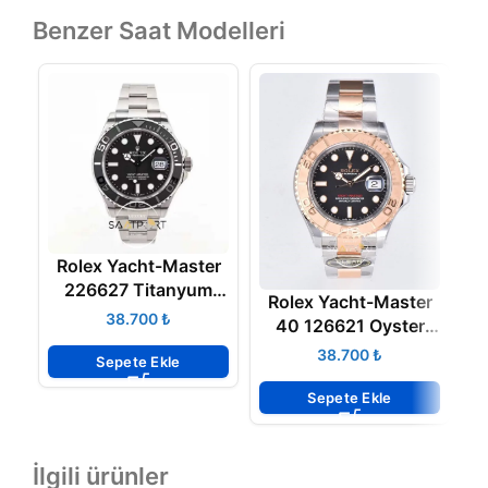
Benzer Saat Modelleri
Rolex Yacht-Master
226627 Titanyum
Rolex Yacht-Master
Kasa 42mm Super
₺
40 126621 Oyster
C
Clone ETA
Steel Rose Gold
₺
Sepete Ekle
Clean Factory 3235
ETA
Sepete Ekle
İlgili ürünler