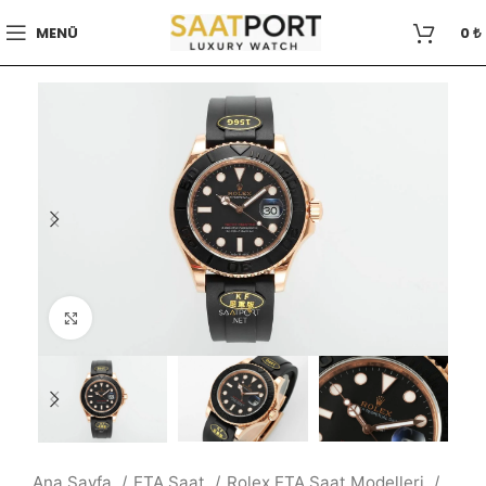
MENÜ
0
₺
Büyütmek için tıklayın
Ana Sayfa
ETA Saat
Rolex ETA Saat Modelleri