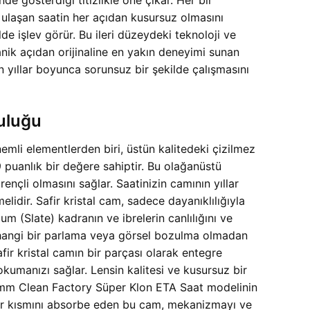
 ulaşan saatin her açıdan kusursuz olmasını
de işlev görür. Bu ileri düzeydeki teknoloji ve
ik açıdan orijinaline en yakın deneyimi sunan
 yıllar boyunca sorunsuz bir şekilde çalışmasını
uluğu
li elementlerden biri, üstün kalitedeki çizilmez
 9 puanlık bir değere sahiptir. Bu olağanüstü
nçli olmasını sağlar. Saatinizin camının yıllar
idir. Safir kristal cam, sadece dayanıklılığıyla
m (Slate) kadranın ve ibrelerin canlılığını ve
 herhangi bir parlama veya görsel bozulma olmadan
ir kristal camın bir parçası olarak entegre
 okumanızı sağlar. Lensin kalitesi ve kusursuz bir
40mm Clean Factory Süper Klon ETA Saat modelinin
 bir kısmını absorbe eden bu cam, mekanizmayı ve