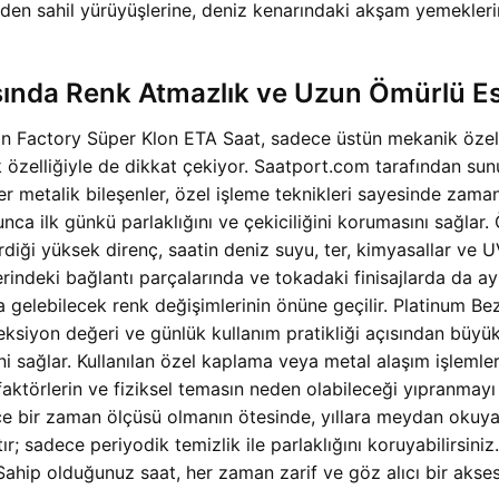
nden sahil yürüyüşlerine, deniz kenarındaki akşam yemekler
nda Renk Atmazlık ve Uzun Ömürlü Es
actory Süper Klon ETA Saat, sadece üstün mekanik özellik
 özelliğiyle de dikkat çekiyor. Saatport.com tarafından sun
r metalik bileşenler, özel işleme teknikleri sayesinde zama
yunca ilk günkü parlaklığını ve çekiciliğini korumasını sağla
iği yüksek direnç, saatin deniz suyu, ter, kimyasallar ve UV
zerindeki bağlantı parçalarında ve tokadaki finisajlarda da 
 gelebilecek renk değişimlerinin önüne geçilir. Platinum B
ksiyon değeri ve günlük kullanım pratikliği açısından büyük 
sağlar. Kullanılan özel kaplama veya metal alaşım işlemle
aktörlerin ve fiziksel temasın neden olabileceği yıpranmayı
ir zaman ölçüsü olmanın ötesinde, yıllara meydan okuyan bir
ır; sadece periyodik temizlik ile parlaklığını koruyabilirsin
hip olduğunuz saat, her zaman zarif ve göz alıcı bir aksesu