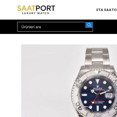
ETA SAAT
C