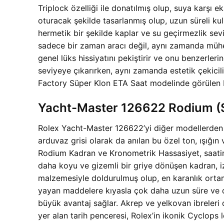
Triplock özelliği ile donatılmış olup, suya karşı 
oturacak şekilde tasarlanmış olup, uzun süreli k
hermetik bir şekilde kaplar ve su geçirmezlik sev
sadece bir zaman aracı değil, aynı zamanda mühendi
genel lüks hissiyatını pekiştirir ve onu benzerleri
seviyeye çıkarırken, aynı zamanda estetik çekici
Factory Süper Klon ETA Saat modelinde görülen bu 
Yacht-Master 126622 Rodium (S
Rolex Yacht-Master 126622’yi diğer modellerden ay
arduvaz grisi olarak da anılan bu özel ton, ışığın
Rodium Kadran ve Kronometrik Hassasiyet, saatin g
daha koyu ve gizemli bir griye dönüşen kadran, iz
malzemesiyle doldurulmuş olup, en karanlık ortaml
yayan maddelere kıyasla çok daha uzun süre ve da
büyük avantaj sağlar. Akrep ve yelkovan ibreler
yer alan tarih penceresi, Rolex’in ikonik Cyclops 