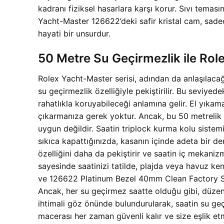
kadranı fiziksel hasarlara karşı korur. Sıvı teması
Yacht-Master 126622’deki safir kristal cam, sad
hayati bir unsurdur.
50 Metre Su Geçirmezlik ile Ro
Rolex Yacht-Master serisi, adından da anlaşılacağ
su geçirmezlik özelliğiyle pekiştirilir. Bu seviy
rahatlıkla koruyabileceği anlamına gelir. El yıka
çıkarmanıza gerek yoktur. Ancak, bu 50 metrelik s
uygun değildir. Saatin triplock kurma kolu sistem
sıkıca kapattığınızda, kasanın içinde adeta bir den
özelliğini daha da pekiştirir ve saatin iç mekani
sayesinde saatinizi tatilde, plajda veya havuz kena
ve 126622 Platinum Bezel 40mm Clean Factory Süp
Ancak, her su geçirmez saatte olduğu gibi, düzenli
ihtimali göz önünde bulundurularak, saatin su geçi
macerası her zaman güvenli kalır ve size eşlik e