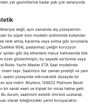
inden yat gezintilerine kadar pek çok senaryoda
tetik
leriyle değil, aynı zamanda dış yüzeylerinin
ulan bu süper klon modelin üretiminde kullanılan
nla renk atma, kararma veya solma gibi sorunlarla
r. Özellikle 904L paslanmaz çeliğin korozyon
 ışınları gibi dış etkenlere maruz kalmasında bile
aynı özen gösterilmiştir; bu sayede sürtünme veya
ezel Rolex Yacht-Master ETA Saat modelinde
önem taşır. Saatinizin her zaman prestijli ve yeni
ri, saatin yüzeyinde mikroskobik düzeyde bir
 en aza indirir. Böylece, 126622 Platinum Bezel
 sanat eseri ve kişisel bir miras haline gelir.
iz. Bu durum, saatinizin estetik ömrünü uzatarak,
ar olarak bileğinizdeki yerini koruyacaktır.