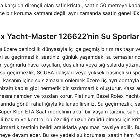
na karşı da dirençli olan safir kristal, saatin 50 metreye kada
ece bir koruma katmanı değil, aynı zamanda saatin genel lü
lex Yacht-Master 126622’nin Su Sporla
ı üzere denizcilik dünyasıyla iç içe geçmiş bir miras taşır 
edeki su geçirmezlik, saatinizi günlük yaşamdaki su temasları
ma, yağmurlu hava koşulları, duş alma veya sığ sularda yüzme
u geçirmezlik, SCUBA dalışları veya yüksek basınçlı su sporla
i, kasanın içine su sızmasını önlemek üzere üç ayrı contayla
izaltı kapısı gibi hermetik bir sızdırmazlık oluşturur. Kasa 
zmasını nemden ve tozdan korur. Platinum Bezel Rolex Yacht-
rında gönül rahatlığıyla kullanabilirsiniz. Su geçirmezlik, sa
er Klon ETA Saat modelinin aktif bir yaşam tarzına sahip b
 bakım ve kontrol bu özelliğin uzun ömürlü olması için kriti
rmezlik testinin belirli aralıklarla yapılması tavsiye edilir
tmeye devam eder. Bu seviyedeki su koruması, saatin hem fo