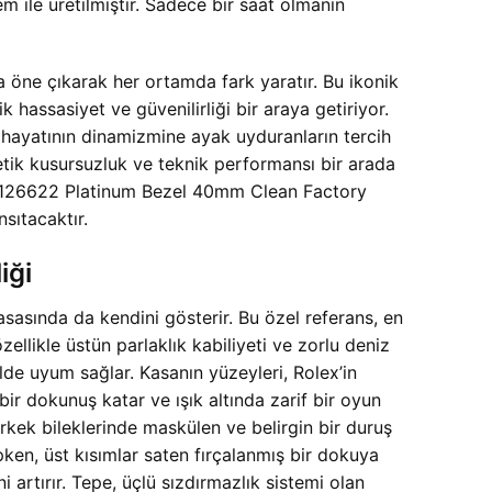
 ile üretilmiştir. Sadece bir saat olmanın
a öne çıkarak her ortamda fark yaratır. Bu ikonik
hassasiyet ve güvenilirliği bir araya getiriyor.
 hayatının dinamizmine ayak uyduranların tercih
tetik kusursuzluk ve teknik performansı bir arada
i ile 126622 Platinum Bezel 40mm Clean Factory
sıtacaktır.
iği
asında da kendini gösterir. Bu özel referans, en
llikle üstün parlaklık kabiliyeti ve zorlu deniz
lde uyum sağlar. Kasanın yüzeyleri, Rolex’in
bir dokunuş katar ve ışık altında zarif bir oyun
rkek bileklerinde maskülen ve belirgin bir duruş
ken, üst kısımlar saten fırçalanmış bir dokuya
artırır. Tepe, üçlü sızdırmazlık sistemi olan