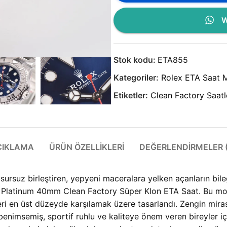
W
Stok kodu:
ETA855
Kategoriler:
Rolex ETA Saat M
Etiketler:
Clean Factory Saatl
ÇIKLAMA
ÜRÜN ÖZELLIKLERI
DEĞERLENDIRMELER (
usursuz birleştiren, yepyeni maceralara yelken açanların bil
 Platinum 40mm Clean Factory Süper Klon ETA Saat. Bu model
ri en üst düzeyde karşılamak üzere tasarlandı. Zengin miras
 benimsemiş, sportif ruhlu ve kaliteye önem veren bireyler i