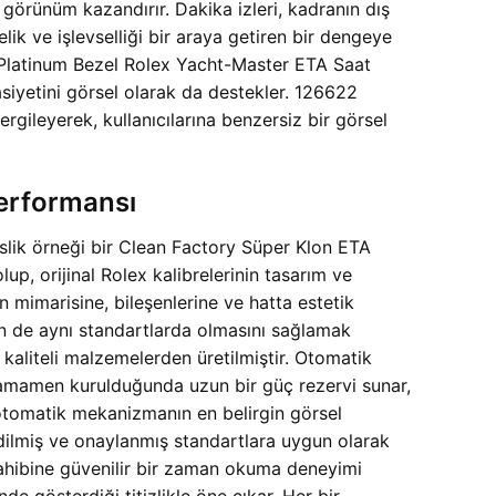
 görünüm kazandırır. Dakika izleri, kadranın dış
lik ve işlevselliği bir araya getiren bir dengeye
r. Platinum Bezel Rolex Yacht-Master ETA Saat
siyetini görsel olarak da destekler. 126622
gileyerek, kullanıcılarına benzersiz bir görsel
Performansı
slik örneği bir Clean Factory Süper Klon ETA
up, orijinal Rolex kalibrelerinin tasarım ve
n mimarisine, bileşenlerine ve hatta estetik
şin de aynı standartlarda olmasını sağlamak
aliteli malzemelerden üretilmiştir. Otomatik
 Tamamen kurulduğunda uzun bir güç rezervi sunar,
 otomatik mekanizmanın en belirgin görsel
 edilmiş ve onaylanmış standartlara uygun olarak
ahibine güvenilir bir zaman okuma deneyimi
nde gösterdiği titizlikle öne çıkar. Her bir