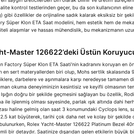
te kontrol testlerinden geçer, bu da son kullanıcının eline
ibi özellikler de orijinaline sadık kalarak eksiksiz bir şekil
ry Süper Klon ETA Saat modelini, hem estetik hem de mekan
liteli alaşımlar ve hassas mühendislik, bu mekanizmanın uzun
acht-Master 126622’deki Üstün Koruyuc
actory Süper Klon ETA Saati’nin kadranını koruyan en önem
nen en sert materyallerden biri olup, Mohs sertlik skalasında
iklere, darbelere ve aşınmalara karşı neredeyse tamamen dire
an okuma deneyiminizin kesintisiz ve keyifli olmasının temel
 Işığın doğru bir şekilde geçmesini sağlayan bu özellik, Rodiu
lama ile işlenmiş olması sayesinde, parlak ışık altında dahi
zası haline gelmiş olan saat 3 konumundaki Cyclops lens, saf
k 2.5 kat büyüterek, tarihi çok daha net ve kolay bir şekilde
ıda bulunurken, Rolex Yacht-Master 126622 Platinum Bezel 
mli bir detaydır. Saatinize dışarıdan gelen etkilerin büyük