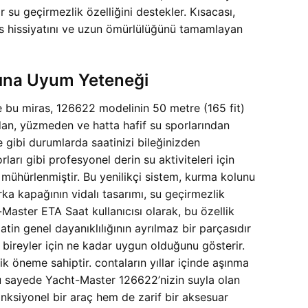
r su geçirmezlik özelliğini destekler. Kısacası,
ks hissiyatını ve uzun ömürlülüğünü tamamlayan
rına Uyum Yeteneği
ve bu miras, 126622 modelinin 50 metre (165 fit)
ndan, yüzmeden ve hatta hafif su sporlarından
 gibi durumlarda saatinizi bileğinizden
rı gibi profesyonel derin su aktiviteleri için
 mühürlenmiştir. Bu yenilikçi sistem, kurma kolunu
arka kapağının vidalı tasarımı, su geçirmezlik
Master ETA Saat kullanıcısı olarak, bu özellik
atin genel dayanıklılığının ayrılmaz bir parçasıdır
ireyler için ne kadar uygun olduğunu gösterir.
k öneme sahiptir. contaların yıllar içinde aşınma
. Bu sayede Yacht-Master 126622’nizin suyla olan
nksiyonel bir araç hem de zarif bir aksesuar