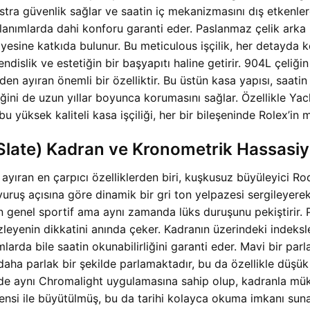
ekstra güvenlik sağlar ve saatin iç mekanizmasını dış etkenl
ullanımlarda dahi konforu garanti eder. Paslanmaz çelik ark
iyesine katkıda bulunur. Bu meticulous işçilik, her detayda 
slik ve estetiğin bir başyapıtı haline getirir. 904L çeliğin
nden ayıran önemli bir özelliktir. Bu üstün kasa yapısı, saati
liğini de uzun yıllar boyunca korumasını sağlar. Özellikle
yüksek kaliteli kasa işçiliği, her bir bileşeninde Rolex’in 
late) Kadran ve Kronometrik Hassasiy
ıran en çarpıcı özelliklerden biri, kuşkusuz büyüleyici Rod
 vuruş açısına göre dinamik bir gri ton yelpazesi sergileyerek
enel sportif ama aynı zamanda lüks duruşunu pekiştirir. Par
leyenin dikkatini anında çeker. Kadranın üzerindeki indeksl
arda bile saatin okunabilirliğini garanti eder. Mavi bir parl
ha parlak bir şekilde parlamaktadır, bu da özellikle düşük 
i de aynı Chromalight uygulamasına sahip olup, kadranla m
lensi ile büyütülmüş, bu da tarihi kolayca okuma imkanı sunar