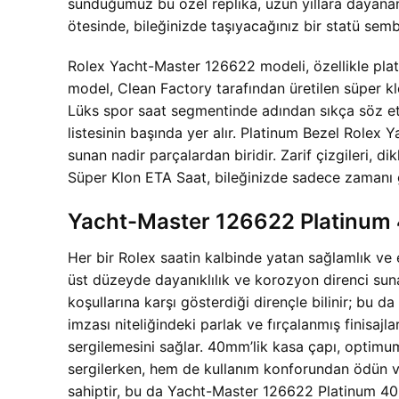
sunduğumuz bu özel replika, uzun yıllara dayanan
ötesinde, bileğinizde taşıyacağınız bir statü semb
Rolex Yacht-Master 126622 modeli, özellikle plati
model, Clean Factory tarafından üretilen süper klo
Lüks spor saat segmentinde adından sıkça söz ett
listesinin başında yer alır. Platinum Bezel Rolex
sunan nadir parçalardan biridir. Zarif çizgileri, 
Süper Klon ETA Saat, bileğinizde sadece zamanı 
Yacht-Master 126622 Platinum 40
Her bir Rolex saatin kalbinde yatan sağlamlık ve
üst düzeyde dayanıklılık ve korozyon direnci sunan
koşullarına karşı gösterdiği dirençle bilinir; bu 
imzası niteliğindeki parlak ve fırçalanmış finisajl
sergilemesini sağlar. 40mm’lik kasa çapı, optimu
sergilerken, hem de kullanım konforundan ödün ver
sahiptir, bu da Yacht-Master 126622 Platinum 40mm