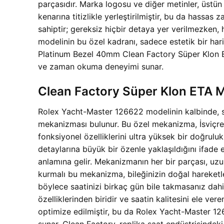
parçasıdır. Marka logosu ve diğer metinler, üstün 
kenarına titizlikle yerleştirilmiştir, bu da hassas
sahiptir; gereksiz hiçbir detaya yer verilmezken,
modelinin bu özel kadranı, sadece estetik bir ha
Platinum Bezel 40mm Clean Factory Süper Klon ETA 
ve zaman okuma deneyimi sunar.
Clean Factory Süper Klon ETA M
Rolex Yacht-Master 126622 modelinin kalbinde, sa
mekanizması bulunur. Bu özel mekanizma, İsviçre sa
fonksiyonel özelliklerini ultra yüksek bir doğrulu
detaylarına büyük bir özenle yaklaşıldığını ifade 
anlamına gelir. Mekanizmanın her bir parçası, uz
kurmalı bu mekanizma, bileğinizin doğal hareketle
böylece saatinizi birkaç gün bile takmasanız dah
özelliklerinden biridir ve saatin kalitesini ele v
optimize edilmiştir, bu da Rolex Yacht-Master 
sunar. Clean Factory, replika saat endüstrisindeki e