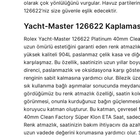
olarak çok yönlülüğünü vurgular. Havuz partileri
126622’niz size güvenle eşlik edecektir.
Yacht-Master 126622 Kaplaması
Rolex Yacht-Master 126622 Platinum 40mm Clean F
uzun ömürlü estetiğini garanti eden renk atmazlık
yüksek kaliteli 904L paslanmaz çelik kasa ve diğe
karşılaşmaz. Bu özellik, saatinizin uzun yıllar bo
direnci, paslanmazlık ve oksidasyona karşı gösterd
renginin sabit kalmasına yardımcı olur. Bilezik ü
sık kullanıma bağlı aşınmalar sonucunda meydana
gördüğümüz bu renk atmazlık özelliği, saatin kole
görünmesi, onunla kurduğunuz bağın güçlenmesini 
koruyucu katman oluşturur. Bu katman, çevresel f
40mm Clean Factory Süper Klon ETA Saat, sadece b
Renk atmazlık, saatinizin bakım ihtiyacını da azalt
uzun vadede değerini korumasına yardımcı olur. Sa