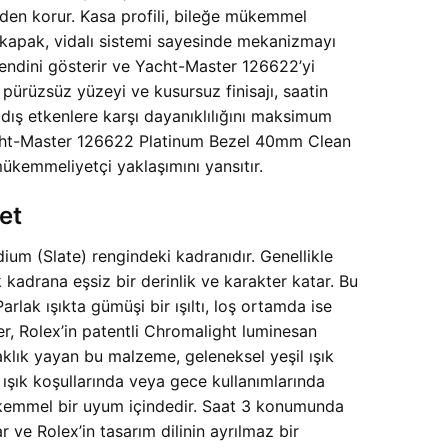
erden korur. Kasa profili, bileğe mükemmel
a kapak, vidalı sistemi sayesinde mekanizmayı
kendini gösterir ve Yacht-Master 126622’yi
 pürüzsüz yüzeyi ve kusursuz finisajı, saatin
n dış etkenlere karşı dayanıklılığını maksimum
 Yacht-Master 126622 Platinum Bezel 40mm Clean
mükemmeliyetçi yaklaşımını yansıtır.
et
ium (Slate) rengindeki kadranıdır. Genellikle
 kadrana eşsiz bir derinlik ve karakter katar. Bu
lak ışıkta gümüşi bir ışıltı, loş ortamda ise
er, Rolex’in patentli Chromalight luminesan
aklık yayan bu malzeme, geleneksel yeşil ışık
ışık koşullarında veya gece kullanımlarında
ükemmel bir uyum içindedir. Saat 3 konumunda
 ve Rolex’in tasarım dilinin ayrılmaz bir