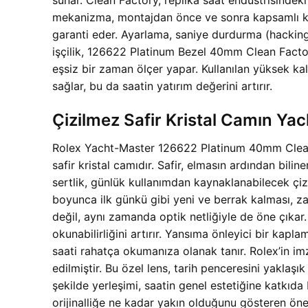
mekanizma, montajdan önce ve sonra kapsamlı kali
garanti eder. Ayarlama, saniye durdurma (hacking) g
işçilik, 126622 Platinum Bezel 40mm Clean Facto
eşsiz bir zaman ölçer yapar. Kullanılan yüksek ka
sağlar, bu da saatin yatırım değerini artırır.
Çizilmez Safir Kristal Camın Y
Rolex Yacht-Master 126622 Platinum 40mm Clean F
safir kristal camıdır. Safir, elmasın ardından bili
sertlik, günlük kullanımdan kaynaklanabilecek çiz
boyunca ilk günkü gibi yeni ve berrak kalması, zam
değil, aynı zamanda optik netliğiyle de öne çıkar.
okunabilirliğini artırır. Yansıma önleyici bir kap
saati rahatça okumanıza olanak tanır. Rolex’in im
edilmiştir. Bu özel lens, tarih penceresini yaklaşı
şekilde yerleşimi, saatin genel estetiğine katk
orijinalliğe ne kadar yakın olduğunu gösteren öne