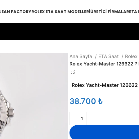
LEAN FACTORY
ROLEX ETA SAAT MODELLERI
ÜRETICI FIRMALAR
ETA
Ana Sayfa
ETA Saat
Rolex
Rolex Yacht-Master 126622 P
Rolex Yacht-Master 126622
₺