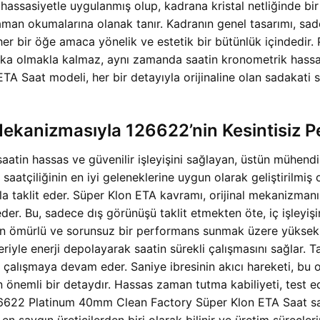
hassasiyetle uygulanmış olup, kadrana kristal netliğinde bir
 zaman okumalarına olanak tanır. Kadranın genel tasarımı, sade
 her bir öğe amaca yönelik ve estetik bir bütünlük içindedi
rika olmakla kalmaz, aynı zamanda saatin kronometrik hassa
Saat modeli, her bir detayıyla orijinaline olan sadakati ser
ekanizmasıyla 126622’nin Kesintisiz 
atin hassas ve güvenilir işleyişini sağlayan, üstün mühendi
atçiliğinin en iyi geleneklerine uygun olarak geliştirilmiş ol
kla taklit eder. Süper Klon ETA kavramı, orijinal mekanizmanı
eder. Bu, sadece dış görünüşü taklit etmekten öte, iç işleyi
un ömürlü ve sorunsuz bir performans sunmak üzere yüksek k
riyle enerji depolayarak saatin sürekli çalışmasını sağlar.
i çalışmaya devam eder. Saniye ibresinin akıcı hareketi, bu
eren önemli bir detaydır. Hassas zaman tutma kabiliyeti, test
126622 Platinum 40mm Clean Factory Süper Klon ETA Saat s
n saygın üreticilerden biri olarak bilinir ve üretim süreçleri