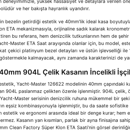
 deneyimimizle, yüksek hassasiyet ve detaylara verilen önem
olüdür ve her bakışta hayranlık uyandırır.
n bezelin getirdiği estetik ve 40mm’lik ideal kasa boyutuyl
n ETA mekanizmasıyla, orijinaline sadık kalarak kronometrik 
iren bu referans, hem denizcilik tutkunlarının hem de şehir
 Yacht-Master ETA Saat arayışında olanlar için, bu model, es
dikkat çekici platinyum bezel detayları ve üstün işlevselliğ
göstermekle kalmayacak, aynı zamanda karakterinizi de yan
mm 904L Çelik Kasanın İncelikli İşçil
 estetik, Yacht-Master 126622 modelinin 40mm çapındaki kas
 904L paslanmaz çelikten özenle işlenmiştir. 904L çelik, öze
da Yacht-Master serisinin denizcilik ruhuna mükemmel bir şeki
arın eşsiz kombinasyonuyla işlenmiştir, bu da saate sofistike 
m estetik ve ergonomi arasında ideal bir denge kurar; hem e
mez. Kasanın yan kısımları, parlak bir ayna finisajına sahip
 Clean Factory Süper Klon ETA Saati’nin görsel derinliğini 