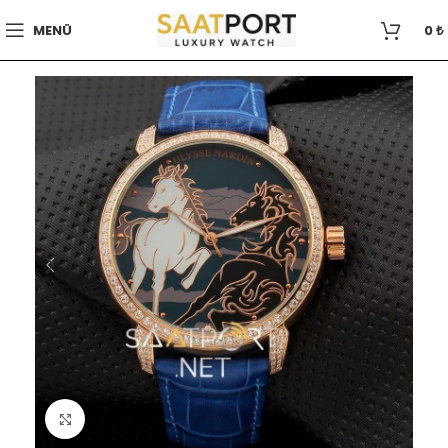
MENÜ
0
₺
Büyütmek için tıklayın