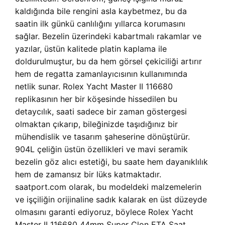
kaldığında bile rengini asla kaybetmez, bu da
saatin ilk günkü canlılığını yıllarca korumasını
sağlar. Bezelin üzerindeki kabartmalı rakamlar ve
yazılar, üstün kalitede platin kaplama ile
doldurulmuştur, bu da hem görsel çekiciliği artırır
hem de regatta zamanlayıcısının kullanımında
netlik sunar. Rolex Yacht Master II 116680
replikasının her bir köşesinde hissedilen bu
detaycılık, saati sadece bir zaman göstergesi
olmaktan çıkarıp, bileğinizde taşıdığınız bir
mühendislik ve tasarım şaheserine dönüştürür.
904L çeliğin üstün özellikleri ve mavi seramik
bezelin göz alıcı estetiği, bu saate hem dayanıklılık
hem de zamansız bir lüks katmaktadır.
saatport.com olarak, bu modeldeki malzemelerin
ve işçiliğin orijinaline sadık kalarak en üst düzeyde
olmasını garanti ediyoruz, böylece Rolex Yacht
Master II 116680 44mm Super Clon ETA Saat