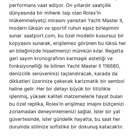
performans vaat ediyor. On yıllardır saatçilik
dünyasında bir mihenk taşı olan Rolex’in
mükemmeliyetçi mirasını yansıtan Yacht Master II,
modern lüksün ve sportif ruhun eşsiz birleşimini
sunar. saatport.com, bu özel modelin kusursuz bir
kopyasını sunarak, erişilemez görünen bu lüksü her
an bileğinizde hissetmenizi mümkün kılar. Regatta
geri sayım kronografının karmaşık estetiği ve
fonksiyonelliği ile bilinen Yacht Master II 116680,
denizcilik serüveninizi taçlandıracak, karada da
dikkatleri üzerinize çekecek karizmatik bir sembol
haline gelir. Her bir detayı büyük bir titizlikle
işlenmiş, yüksek kaliteli malzemelerle hayat bulan
bu özel replika, Rolex’in erişilmez imajını bütçenizi
zorlamadan deneyimlemenizi sağlar. İster bir yat
güvertesinde, ister gündelik hayatta, bu saat her
durumda stilinize sofistike bir dokunuş katacaktır.