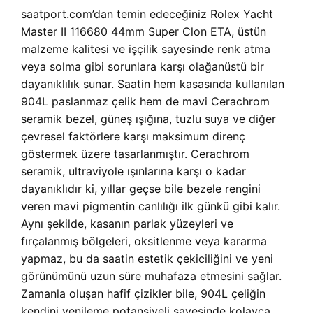
saatport.com’dan temin edeceğiniz Rolex Yacht
Master II 116680 44mm Super Clon ETA, üstün
malzeme kalitesi ve işçilik sayesinde renk atma
veya solma gibi sorunlara karşı olağanüstü bir
dayanıklılık sunar. Saatin hem kasasında kullanılan
904L paslanmaz çelik hem de mavi Cerachrom
seramik bezel, güneş ışığına, tuzlu suya ve diğer
çevresel faktörlere karşı maksimum direnç
göstermek üzere tasarlanmıştır. Cerachrom
seramik, ultraviyole ışınlarına karşı o kadar
dayanıklıdır ki, yıllar geçse bile bezele rengini
veren mavi pigmentin canlılığı ilk günkü gibi kalır.
Aynı şekilde, kasanın parlak yüzeyleri ve
fırçalanmış bölgeleri, oksitlenme veya kararma
yapmaz, bu da saatin estetik çekiciliğini ve yeni
görünümünü uzun süre muhafaza etmesini sağlar.
Zamanla oluşan hafif çizikler bile, 904L çeliğin
kendini yenileme potansiyeli sayesinde kolayca