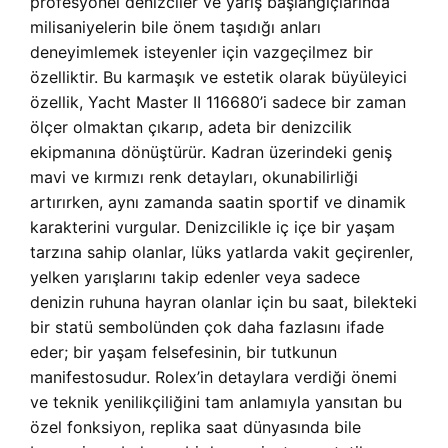
profesyonel denizciler ve yarış başlangıçlarında
milisaniyelerin bile önem taşıdığı anları
deneyimlemek isteyenler için vazgeçilmez bir
özelliktir. Bu karmaşık ve estetik olarak büyüleyici
özellik, Yacht Master II 116680’i sadece bir zaman
ölçer olmaktan çıkarıp, adeta bir denizcilik
ekipmanına dönüştürür. Kadran üzerindeki geniş
mavi ve kırmızı renk detayları, okunabilirliği
artırırken, aynı zamanda saatin sportif ve dinamik
karakterini vurgular. Denizcilikle iç içe bir yaşam
tarzına sahip olanlar, lüks yatlarda vakit geçirenler,
yelken yarışlarını takip edenler veya sadece
denizin ruhuna hayran olanlar için bu saat, bilekteki
bir statü sembolünden çok daha fazlasını ifade
eder; bir yaşam felsefesinin, bir tutkunun
manifestosudur. Rolex’in detaylara verdiği önemi
ve teknik yenilikçiliğini tam anlamıyla yansıtan bu
özel fonksiyon, replika saat dünyasında bile