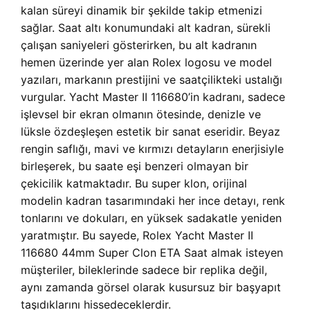
kalan süreyi dinamik bir şekilde takip etmenizi
sağlar. Saat altı konumundaki alt kadran, sürekli
çalışan saniyeleri gösterirken, bu alt kadranın
hemen üzerinde yer alan Rolex logosu ve model
yazıları, markanın prestijini ve saatçilikteki ustalığı
vurgular. Yacht Master II 116680’in kadranı, sadece
işlevsel bir ekran olmanın ötesinde, denizle ve
lüksle özdeşleşen estetik bir sanat eseridir. Beyaz
rengin saflığı, mavi ve kırmızı detayların enerjisiyle
birleşerek, bu saate eşi benzeri olmayan bir
çekicilik katmaktadır. Bu super klon, orijinal
modelin kadran tasarımındaki her ince detayı, renk
tonlarını ve dokuları, en yüksek sadakatle yeniden
yaratmıştır. Bu sayede, Rolex Yacht Master II
116680 44mm Super Clon ETA Saat almak isteyen
müşteriler, bileklerinde sadece bir replika değil,
aynı zamanda görsel olarak kusursuz bir başyapıt
taşıdıklarını hissedeceklerdir.