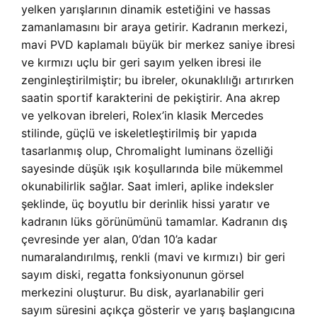
yelken yarışlarının dinamik estetiğini ve hassas
zamanlamasını bir araya getirir. Kadranın merkezi,
mavi PVD kaplamalı büyük bir merkez saniye ibresi
ve kırmızı uçlu bir geri sayım yelken ibresi ile
zenginleştirilmiştir; bu ibreler, okunaklılığı artırırken
saatin sportif karakterini de pekiştirir. Ana akrep
ve yelkovan ibreleri, Rolex’in klasik Mercedes
stilinde, güçlü ve iskeletleştirilmiş bir yapıda
tasarlanmış olup, Chromalight luminans özelliği
sayesinde düşük ışık koşullarında bile mükemmel
okunabilirlik sağlar. Saat imleri, aplike indeksler
şeklinde, üç boyutlu bir derinlik hissi yaratır ve
kadranın lüks görünümünü tamamlar. Kadranın dış
çevresinde yer alan, 0’dan 10’a kadar
numaralandırılmış, renkli (mavi ve kırmızı) bir geri
sayım diski, regatta fonksiyonunun görsel
merkezini oluşturur. Bu disk, ayarlanabilir geri
sayım süresini açıkça gösterir ve yarış başlangıcına