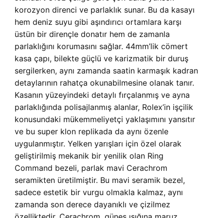
korozyon direnci ve parlaklık sunar. Bu da kasayı
hem deniz suyu gibi aşındırıcı ortamlara karşı
üstün bir dirençle donatır hem de zamanla
parlaklığını korumasını sağlar. 44mm’lik cömert
kasa çapı, bilekte güçlü ve karizmatik bir duruş
sergilerken, aynı zamanda saatin karmaşık kadran
detaylarının rahatça okunabilmesine olanak tanır.
Kasanın yüzeyindeki detaylı fırçalanmış ve ayna
parlaklığında polisajlanmış alanlar, Rolex’in işçilik
konusundaki mükemmeliyetçi yaklaşımını yansıtır
ve bu super klon replikada da aynı özenle
uygulanmıştır. Yelken yarışları için özel olarak
geliştirilmiş mekanik bir yenilik olan Ring
Command bezeli, parlak mavi Cerachrom
seramikten üretilmiştir. Bu mavi seramik bezel,
sadece estetik bir vurgu olmakla kalmaz, aynı
zamanda son derece dayanıklı ve çizilmez
özelliktedir. Cerachrom, güneş ışığına maruz