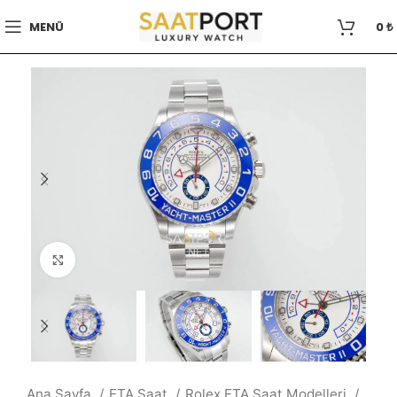
MENÜ
0
₺
Büyütmek için tıklayın
Ana Sayfa
ETA Saat
Rolex ETA Saat Modelleri