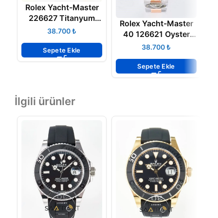
Rolex Yacht-Master
226627 Titanyum
Rolex Yacht-Master
Kasa 42mm Super
₺
40 126621 Oyster
C
Clone ETA
Steel Rose Gold
₺
Sepete Ekle
Clean Factory 3235
ETA
Sepete Ekle
İlgili ürünler