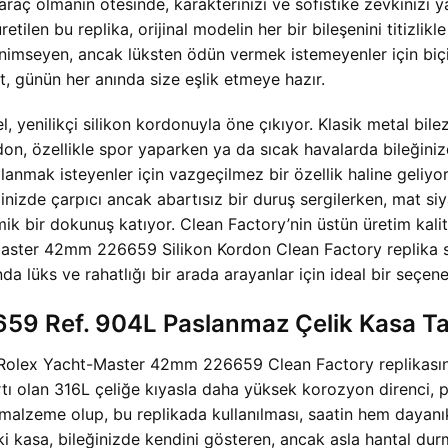
aç olmanın ötesinde, karakterinizi ve sofistike zevkinizi yan
ilen bu replika, orijinal modelin her bir bileşenini titizlikle
benimseyen, ancak lüksten ödün vermek istemeyenler için b
, günün her anında size eşlik etmeye hazır.
ilikçi silikon kordonuyla öne çıkıyor. Klasik metal bilezik
n, özellikle spor yaparken ya da sıcak havalarda bileğinizde 
lanmak isteyenler için vazgeçilmez bir özellik haline geliyor
izde çarpıcı ancak abartısız bir duruş sergilerken, mat siyah
ik bir dokunuş katıyor. Clean Factory’nin üstün üretim kalite
aster 42mm 226659 Silikon Kordon Clean Factory replika sa
 lüks ve rahatlığı bir arada arayanlar için ideal bir seçene
9 Ref. 904L Paslanmaz Çelik Kasa Ta
sa, Rolex Yacht-Master 42mm 226659 Clean Factory replikası
dartı olan 316L çeliğe kıyasla daha yüksek korozyon direnci,
ir malzeme olup, bu replikada kullanılması, saatin hem dayanı
ki kasa, bileğinizde kendini gösteren, ancak asla hantal du