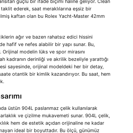
sıtan güçlü bir ifade biçimi haline geliyor. Clean
 taklit ederek, saat meraklılarına eşsiz bir
içilmiş kaftan olan bu Rolex Yacht-Master 42mm
lerin ağır ve bazen rahatsız edici hissini
hafif ve nefes alabilir bir yapı sunar. Bu,
. Orijinal modelin lüks ve spor mirasını
 kadranın derinliği ve akrilik bezeliyle yarattığı
si sayesinde, orijinal modeldeki her bir detay,
ate otantik bir kimlik kazandırıyor. Bu saat, hem
k.
sarımı
nda üstün 904L paslanmaz çelik kullanılarak
 parlaklık ve çizilme mukavemeti sunar. 904L çelik,
klılık hem de estetik açıdan orijinaline ne kadar
rmayan ideal bir boyuttadır. Bu ölçü, günümüz