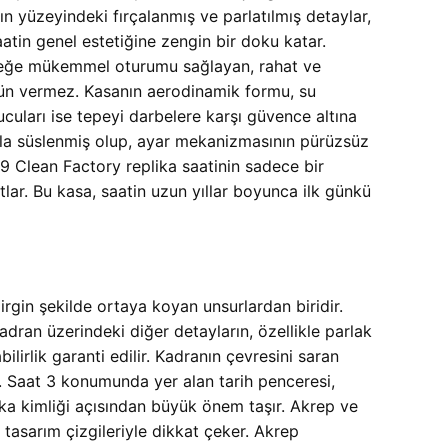
 yüzeyindeki fırçalanmış ve parlatılmış detaylar,
saatin genel estetiğine zengin bir doku katar.
 Bileğe mükemmel oturumu sağlayan, rahat ve
dün vermez. Kasanın aerodinamik formu, su
ucuları ise tepeyi darbelere karşı güvence altına
osuyla süslenmiş olup, ayar mekanizmasının pürüzsüz
 Clean Factory replika saatinin sadece bir
lar. Bu kasa, saatin uzun yıllar boyunca ilk günkü
gin şekilde ortaya koyan unsurlardan biridir.
dran üzerindeki diğer detayların, özellikle parlak
lirlik garanti edilir. Kadranın çevresini saran
r. Saat 3 konumunda yer alan tarih penceresi,
arka kimliği açısından büyük önem taşır. Akrep ve
 tasarım çizgileriyle dikkat çeker. Akrep