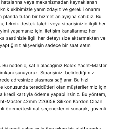
etim hatalarına veya mekanizmadan kaynaklanan
eknik ekibimizle yanınızdayız ve gerekli onarım
 planda tutan bir hizmet anlayışına sahibiz. Bu
 teknik destek talebi veya siparişinizle ilgili her
eyimi yaşamanız için, iletişim kanallarımız her
 saatinizle ilgili her detayı size aktarmaktan ve
ptığınız alışverişin sadece bir saat satın
. Bu nedenle, satın alacağınız Rolex Yacht-Master
mkanı sunuyoruz. Siparişinizi belirlediğimiz
ede adresinize ulaşması sağlanır. Bu hızlı
e konusunda tereddütleri olan müşterilerimiz için
a kredi kartıyla ödeme yapabilirsiniz. Bu yöntem,
x Yacht-Master 42mm 226659 Silikon Kordon Clean
venli ödeme/teslimat seçeneklerini sunarak, güvenli
 hizmeti anlayışıyla öne çıkan bir platformdur.