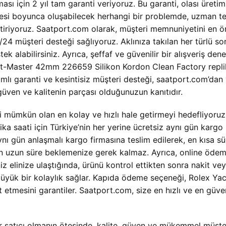
ması için 2 yıl tam garanti veriyoruz. Bu garanti, olası ür
 süresi boyunca oluşabilecek herhangi bir problemde, uzman t
tiriyoruz. Saatport.com olarak, müşteri memnuniyetini en ön
4 müşteri desteği sağlıyoruz. Aklınıza takılan her türlü soru,
k alabilirsiniz. Ayrıca, şeffaf ve güvenilir bir alışveriş den
cht-Master 42mm 226659 Silikon Kordon Clean Factory replika
 garanti ve kesintisiz müşteri desteği, saatport.com’dan ya
üven ve kalitenin parçası olduğunuzun kanıtıdır.
i mümkün olan en kolay ve hızlı hale getirmeyi hedefliyoruz
saati için Türkiye’nin her yerine ücretsiz aynı gün kargo i
nı gün anlaşmalı kargo firmasına teslim edilerek, en kısa sür
çin uzun süre beklemenize gerek kalmaz. Ayrıca, online ödem
elinize ulaştığında, ürünü kontrol ettikten sonra nakit vey
n de büyük bir kolaylık sağlar. Kapıda ödeme seçeneği, Role
hat etmesini garantiler. Saatport.com, size en hızlı ve en gü
 satıcı olmanın ötesinde, kalite, güven ve mükemmel müşteri