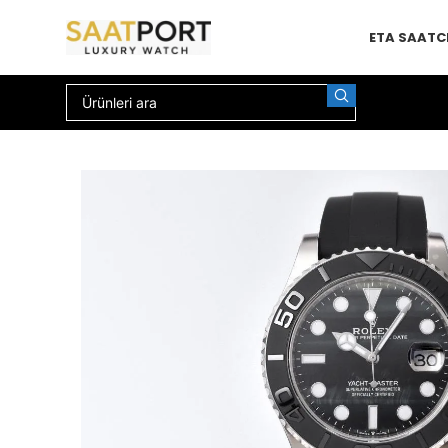
ETA SAAT
C