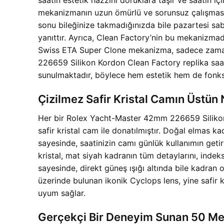
mekanizmanın uzun ömürlü ve sorunsuz çalışmasın
sonu bileğinize takmadığınızda bile pazartesi sab
yanıttır. Ayrıca, Clean Factory’nin bu mekanizmad
Swiss ETA Super Clone mekanizma, sadece zamanı
226659 Silikon Kordon Clean Factory replika sa
sunulmaktadır, böylece hem estetik hem de fonksi
Çizilmez Safir Kristal Camın Üstün N
Her bir Rolex Yacht-Master 42mm 226659 Silikon K
safir kristal cam ile donatılmıştır. Doğal elmas ka
sayesinde, saatinizin camı günlük kullanımın getird
kristal, mat siyah kadranın tüm detaylarını, indek
sayesinde, direkt güneş ışığı altında bile kadran ok
üzerinde bulunan ikonik Cyclops lens, yine safir kri
uyum sağlar.
Gerçekçi Bir Deneyim Sunan 50 Me