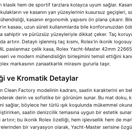
klasik hem de sportif tarzlara kolayca uyum sağlar. Kasanın
in, kulakların ve kasanın yan yüzeylerinin kusursuz geçişleri, 
 mühendisliği, kasanın ergonomik yapısını ön plana çıkarır.
’ın kasası, uzun süreli kullanımlarda bile konforunuzdan ö
ra sahiptir ve pürüzsüz yüzeyleriyle dikkat çeker. Taç koruy
ha da artırır. Detaylı işlenmiş taç kısmı, Rolex’in ikonik log
904L paslanmaz çelik kasa, Rolex Yacht-Master 42mm 226659
eri ve modern mühendisliğin birleşimini temsil ettiğini kanıt
olex markasının zanaatkarlık mirasını gururla taşır.
ği ve Kromatik Detaylar
ean Factory modelinin kadranı, saatin karakterini en belir
derek derin ve sofistike bir görünüm sunar. Bu mat doku, ka
ini sağlar, böylece her türlü ışık koşulunda mükemmel okunabi
ştirirken, saatin denizcilik temasına uygun bir estetik suna
 artırır; bu ikonik Rolex özelliği, hem işlevsellik hem de m
ibrelerinden bir varyasyon olarak, Yacht-Master serisine özgü