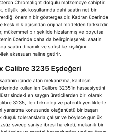
gösteren Chromalight dolgulu malzemeye sahiptir.
 düşük ışık koşullarında dahi saatin net bir
 verdiği önemin bir göstergesidir. Kadran üzerinde
 keskinlik açısından orijinal modelden farksızdır.
ükemmel bir şekilde hizalanmış ve boyutsal
 zemin üzerinde daha da belirginleşerek, saatin
a saatin dinamik ve sofistike kişiliğini
k aksesuarı haline getirir.
x Calibre 3235 Eşdeğeri
aatinin içinde atan mekanizma, kalitesini
lerinde kullanılan Calibre 3235’in hassasiyetini
düstrisindeki en saygın üreticilerden biri olarak
e 3235, ileri teknoloji ve patentli yeniliklerle
vini yansıtma konusunda olağanüstü bir başarı
 düşük toleranslarla çalışır ve böylece günlük
zsüz sweep saniye ibresi hareketi, mekanik bir
ça kalitesine ve montaj hassasiyetine verilen önem,