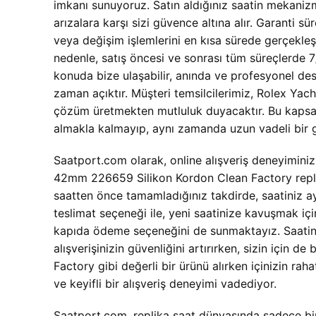
imkanı sunuyoruz. Satın aldığınız saatin mekaniz
arızalara karşı sizi güvence altına alır. Garanti
veya değişim işlemlerini en kısa sürede gerçekleş
nedenle, satış öncesi ve sonrası tüm süreçlerde 7/2
konuda bize ulaşabilir, anında ve profesyonel deste
zaman açıktır. Müşteri temsilcilerimiz, Rolex Ya
çözüm üretmekten mutluluk duyacaktır. Bu kapsamlı
almakla kalmayıp, aynı zamanda uzun vadeli bir g
Saatport.com olarak, online alışveriş deneyiminiz
42mm 226659 Silikon Kordon Clean Factory replika 
saatten önce tamamladığınız takdirde, saatiniz ay
teslimat seçeneği ile, yeni saatinize kavuşmak i
kapıda ödeme seçeneğini de sunmaktayız. Saatiniz 
alışverişinizin güvenliğini artırırken, sizin içi
Factory gibi değerli bir ürünü alırken içinizin ra
ve keyifli bir alışveriş deneyimi vadediyor.
Saatport.com, replika saat dünyasında sadece bir