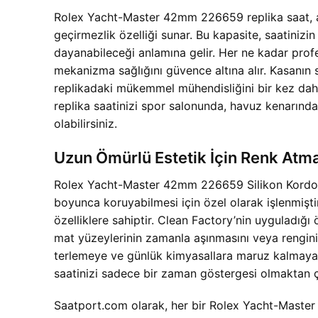
Rolex Yacht-Master 42mm 226659 replika saat, akt
geçirmezlik özelliği sunar. Bu kapasite, saatinizi
dayanabileceği anlamına gelir. Her ne kadar profe
mekanizma sağlığını güvence altına alır. Kasanın 
replikadaki mükemmel mühendisliğini bir kez da
replika saatinizi spor salonunda, havuz kenarınd
olabilirsiniz.
Uzun Ömürlü Estetik İçin Renk At
Rolex Yacht-Master 42mm 226659 Silikon Kordon C
boyunca koruyabilmesi için özel olarak işlenmişt
özelliklere sahiptir. Clean Factory’nin uyguladığı
mat yüzeylerinin zamanla aşınmasını veya renginin 
terlemeye ve günlük kimyasallara maruz kalmaya
saatinizi sadece bir zaman göstergesi olmaktan çıkar
Saatport.com olarak, her bir Rolex Yacht-Master