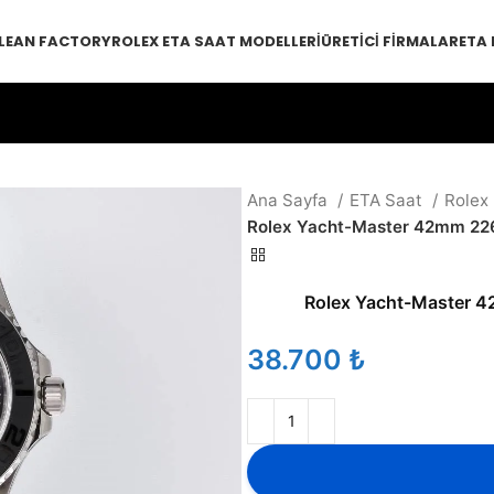
LEAN FACTORY
ROLEX ETA SAAT MODELLERI
ÜRETICI FIRMALAR
ETA
Ana Sayfa
ETA Saat
Rolex
Rolex Yacht-Master 42mm 226
Rolex Yacht-Master 4
₺