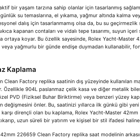
if bir yaşam tarzına sahip olanlar için tasarlanmış sağlam
n günlük su temaslarına, el yıkama, yağmur altında kalma vey
syonel dalış için tasarlanmamış olsa da, bu su geçirmezlik 
sıkıca kapanan contaları ve vidalı tepe tasarımı, suyun içeri
ha ortaya koyar. Bu özellik sayesinde, Rolex Yacht-Master
a veya yağmurlu bir günde endişe duymadan kullanabilir, fon
maz Kaplama
lean Factory replika saatinin dış yüzeyinde kullanılan ma
ir. Özellikle 904L paslanmaz çelik kasa ve diğer metalik b
 özel PVD (Fiziksel Buhar Biriktirme) veya benzeri yüzey kapl
değişmesini önler. Bu, saatinizi yıllarca ilk günkü gibi yeni 
 karşı dirençli olan bu kaplama, Rolex Yacht-Master 42mm 
ıp, uzun süreli bir yatırım ve kişisel bir stil ifadesi haline 
 42mm 226659 Clean Factory replika saat modelinin arkası