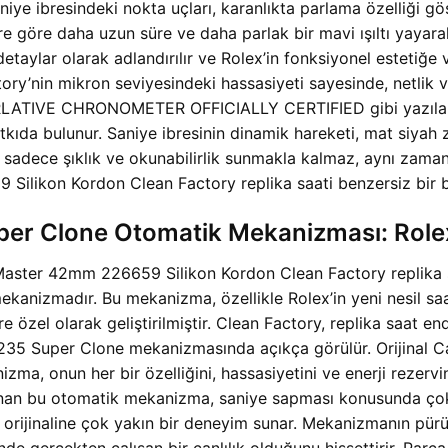
niye ibresindeki nokta uçları, karanlıkta parlama özelliği 
göre daha uzun süre ve daha parlak bir mavi ışıltı yayarak,
etaylar olarak adlandırılır ve Rolex’in fonksiyonel estetiğe
ory’nin mikron seviyesindeki hassasiyeti sayesinde, netlik ve
VE CHRONOMETER OFFICIALLY CERTIFIED gibi yazılar, m
katkıda bulunur. Saniye ibresinin dinamik hareketi, mat siyah
 sadece şıklık ve okunabilirlik sunmakla kalmaz, aynı zamand
ikon Kordon Clean Factory replika saati benzersiz bir bile
per Clone Otomatik Mekanizması: Role
Master 42mm 226659 Silikon Kordon Clean Factory replika s
anizmadır. Bu mekanizma, özellikle Rolex’in yeni nesil saat
e özel olarak geliştirilmiştir. Clean Factory, replika saat en
5 Super Clone mekanizmasında açıkça görülür. Orijinal Calibr
zma, onun her bir özelliğini, hassasiyetini ve enerji rezer
arlanan bu otomatik mekanizma, saniye sapması konusunda çok
orijinaline çok yakın bir deneyim sunar. Mekanizmanın pürü
inde gerçekten çalışan bir canlılık olduğunu hissettirir. Par