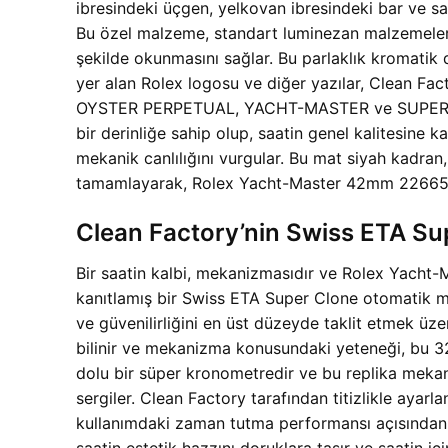
ibresindeki üçgen, yelkovan ibresindeki bar ve sa
Bu özel malzeme, standart luminezan malzemelere 
şekilde okunmasını sağlar. Bu parlaklık kromatik d
yer alan Rolex logosu ve diğer yazılar, Clean Fact
OYSTER PERPETUAL, YACHT-MASTER ve SUPERLATI
bir derinliğe sahip olup, saatin genel kalitesine 
mekanik canlılığını vurgular. Bu mat siyah kadran,
tamamlayarak, Rolex Yacht-Master 42mm 226659 Sil
Clean Factory’nin Swiss ETA Su
Bir saatin kalbi, mekanizmasıdır ve Rolex Yacht-
kanıtlamış bir Swiss ETA Super Clone otomatik mek
ve güvenilirliğini en üst düzeyde taklit etmek üzer
bilinir ve mekanizma konusundaki yeteneği, bu 323
dolu bir süper kronometredir ve bu replika mekani
sergiler. Clean Factory tarafından titizlikle ay
kullanımdaki zaman tutma performansı açısından 
saatin estetik hazzını doruklara taşır ve saatin iç