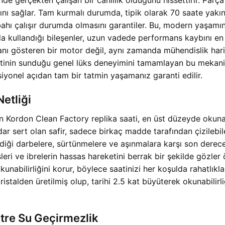
ı sağlar. Tam kurmalı durumda, tipik olarak 70 saate yakın
ahı çalışır durumda olmasını garantiler. Bu, modern yaşamın
a kullandığı bileşenler, uzun vadede performans kaybını en 
 gösteren bir motor değil, aynı zamanda mühendislik harik
atinin sunduğu genel lüks deneyimini tamamlayan bu mekani
yonel açıdan tam bir tatmin yaşamanız garanti edilir.
etliği
ordon Clean Factory replika saati, en üst düzeyde okunabi
dar sert olan safir, sadece birkaç madde tarafından çizilebil
iği darbelere, sürtünmelere ve aşınmalara karşı son derece dir
sleri ve ibrelerin hassas hareketini berrak bir şekilde gözle
unabilirliğini korur, böylece saatinizi her koşulda rahatlıkla 
stalden üretilmiş olup, tarihi 2.5 kat büyüterek okunabilirliğ
tre Su Geçirmezlik