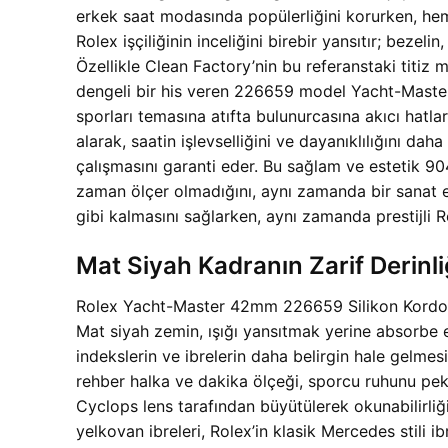
erkek saat modasında popülerliğini korurken, hem 
Rolex işçiliğinin inceliğini birebir yansıtır; bezel
Özellikle Clean Factory’nin bu referanstaki titiz
dengeli bir his veren 226659 model Yacht-Master
sporları temasına atıfta bulunurcasına akıcı hatla
alarak, saatin işlevselliğini ve dayanıklılığını da
çalışmasını garanti eder. Bu sağlam ve estetik 
zaman ölçer olmadığını, aynı zamanda bir sanat es
gibi kalmasını sağlarken, aynı zamanda prestijli R
Mat Siyah Kadranın Zarif Derinli
Rolex Yacht-Master 42mm 226659 Silikon Kordon Cl
Mat siyah zemin, ışığı yansıtmak yerine absorbe e
indekslerin ve ibrelerin daha belirgin hale gelmes
rehber halka ve dakika ölçeği, sporcu ruhunu peki
Cyclops lens tarafından büyütülerek okunabilirliği
yelkovan ibreleri, Rolex’in klasik Mercedes stili 