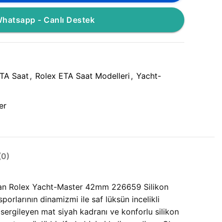
hatsapp - Canlı Destek
TA Saat
,
Rolex ETA Saat Modelleri
,
Yacht-
er
0)
ıt olan Rolex Yacht-Master 42mm 226659 Silikon
porlarının dinamizmi ile saf lüksün incelikli
 sergileyen mat siyah kadranı ve konforlu silikon