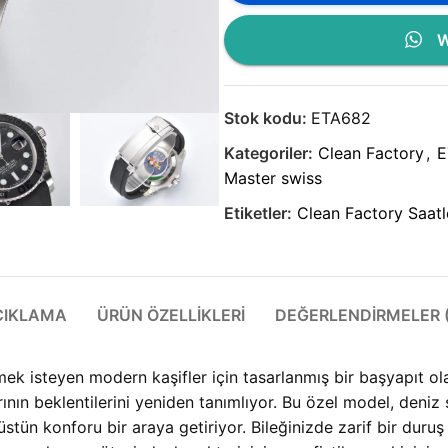
W
Stok kodu:
ETA682
Kategoriler:
Clean Factory
,
E
Master swiss
Etiketler:
Clean Factory Saatl
ÇIKLAMA
ÜRÜN ÖZELLIKLERI
DEĞERLENDIRMELER (
ştirmek isteyen modern kaşifler için tasarlanmış bir başyap
nın beklentilerini yeniden tanımlıyor. Bu özel model, deniz s
stün konforu bir araya getiriyor. Bileğinizde zarif bir duruş