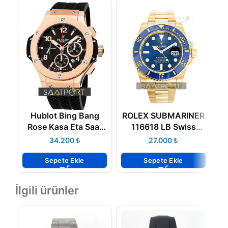
Hublot Bing Bang
ROLEX SUBMARINER
Rose Kasa Eta Saat
116618 LB Swiss
4100 Mekanizma
NOOB Factory
₺
₺
Sepete Ekle
Sepete Ekle
İlgili ürünler