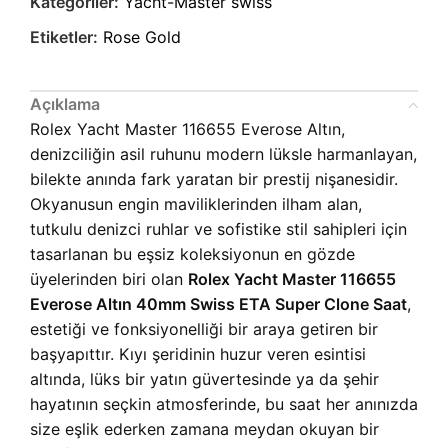
Kategoriler:
Yacht-Master swiss
Etiketler:
Rose Gold
Açıklama
Rolex Yacht Master 116655 Everose Altın,
denizciliğin asil ruhunu modern lüksle harmanlayan,
bilekte anında fark yaratan bir prestij nişanesidir.
Okyanusun engin maviliklerinden ilham alan,
tutkulu denizci ruhlar ve sofistike stil sahipleri için
tasarlanan bu eşsiz koleksiyonun en gözde
üyelerinden biri olan
Rolex Yacht Master 116655
Everose Altın 40mm Swiss ETA Super Clone Saat
,
estetiği ve fonksiyonelliği bir araya getiren bir
başyapıttır. Kıyı şeridinin huzur veren esintisi
altında, lüks bir yatın güvertesinde ya da şehir
hayatının seçkin atmosferinde, bu saat her anınızda
size eşlik ederken zamana meydan okuyan bir