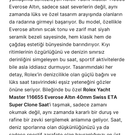
Everose Altın, sadece saat severlerin değil, aynı
zamanda lüks ve özel tasarım arayışında olanların
da radarına girmeyi başarıyor. Bu model, özellikle
Everose altının sıcak tonu ve zarif mat siyah
seramik bezeli sayesinde, hem klasik hem de
çağdaş estetiği bünyesinde barındırıyor. Kıyı
ritimlerinin özgürlüğünü ve denizin sınırsız
derinliğini simgeleyen bu saat, sportif aktivitelerde
bile asla iddiasız durmuyor. Tasarımındaki her
detay, Rolex’in denizcilikle olan güçlü bağını ve
lüks saat tasvirindeki eşsiz yeteneğini gözler
önüne seriyor. Bileğinde bu özel
Rolex Yacht
Master 116655 Everose Altın 40mm Swiss ETA
Super Clone Saat
‘i taşımak, sadece zamanı
okumak değil, aynı zamanda kararlı bir duruş ve
rafine bir zevki sergilemek anlamına geliyor. Saat,
deniz sporlarına olan düşkünlüğünüzü ya da
sadece sportif zarafete olan hayranlığınızı en üst