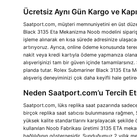
Ücretsiz Aynı Gün Kargo ve Kap
Saatport.com, müşteri memnuniyetini en üst düze
Black 3135 Eta Mekanizma Noob modelini sipariş et
işleme alınarak en kısa sürede adresinize ulaşaca
artırıyoruz. Ayrıca, online ödeme konusunda tere
nakit veya kredi kartıyla ödeme yapmanıza olana
alışverişinizi tam bir güven içinde tamamlarsınız.
planda tutar. Rolex Submariner Black 3135 Eta Me
alışveriş deneyiminizi çok daha keyifli hale getire
Neden Saatport.com’u Tercih Et
Saatport.com, lüks replika saat pazarında sadece ü
birçok replika saat satıcısı bulunmasına rağmen, 
yüksek kalite standartlarını karşılayacak şekild
kullanılan Noob Fabrikası üretimi 3135 ETA mekan
bağlılığının göstergesidir. Sunduğumuz 2 yıllık m