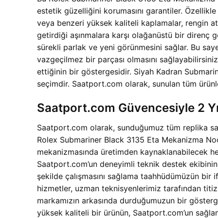
estetik güzelliğini korumasını garantiler. Özellik
veya benzeri yüksek kaliteli kaplamalar, rengin a
getirdiği aşınmalara karşı olağanüstü bir direnç g
sürekli parlak ve yeni görünmesini sağlar. Bu sa
vazgeçilmez bir parçası olmasını sağlayabilirsiniz
ettiğinin bir göstergesidir. Siyah Kadran Submarin
seçimdir. Saatport.com olarak, sunulan tüm ürünle
Saatport.com Güvencesiyle 2 Yı
Saatport.com olarak, sunduğumuz tüm replika saatl
Rolex Submariner Black 3135 Eta Mekanizma Noob 
mekanizmasında üretimden kaynaklanabilecek herhan
Saatport.com’un deneyimli teknik destek ekibinin
şekilde çalışmasını sağlama taahhüdümüzün bir i
hizmetler, uzman teknisyenlerimiz tarafından titizl
markamızın arkasında durduğumuzun bir gösterg
yüksek kaliteli bir ürünün, Saatport.com’un sağlam