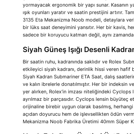
yormayacak ergonomik bir yapı sunar. Kasanın yan
ışık oyunları yaratır ve saatin prestijini artırır.
3135 Eta Mekanizma Noob modeli, detaylara verile
bir lüks saat deneyimini yansıtır. Her bir kavis, h
sadece bir koruyucu katman değil, aynı zamanda saa
Siyah Güneş Işığı Desenli Kadra
Bir saatin ruhu, kadranında saklıdır ve Rolex Sub
etkileyici siyah kadranı, derinlik hissi veren hafif
Siyah Kadran Submariner ETA Saat, dalış saatlerin
ve kalın ibrelerle donatılmıştır. Her bir indeksin v
yer alırken, Rolex’in imzası niteliğindeki Cyclops 
ayrılmaz bir parçasıdır. Cyclops lensin büyüteç et
orijinaline birebir uygun olarak basılmış, herhan
açıdan doyurucu hem de işlevsellikten ödün verm
Mekanizma Noob Fabrika Üretimi 40mm Süper Klon Sa