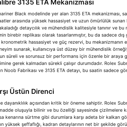
alibre 3135 ETA Mekanizması
mariner Black modelinde yer alan 3135 ETA mekanizması, saa
 saatler arasında yüksek hassasiyet ve uzun ömürlülük sunan
yakaladığı detaycılık ve mühendislik kalitesiyle tanınır ve
nin birebir replikası olarak tasarlanmıştır, bu da sadece dış g
i, kronometrik hassasiyet ve güç rezervi, bu mekanizmanın en
deneyim sunarak, kullanıcıya üst düzey bir mühendislik örneğiy
n süreli ve sorunsuz bir performans için özenle bir araya ge
ğişimine gerek kalmadan sürekli çalışır durumdadır. Rolex 
 Noob Fabrikası ve 3135 ETA detayı, bu saatin sadece görse
rşı Üstün Direnci
dayanıklılık açısından kritik bir öneme sahiptir. Rolex Sub
i madde oluşuyla bilinir ve bu özelliği sayesinde çizilmelere 
sa kenarına sürtme gibi durumlara karşı adeta bir kalkan gö
 yüksek şeffaflığı, kadran detaylarının net bir şekilde görü