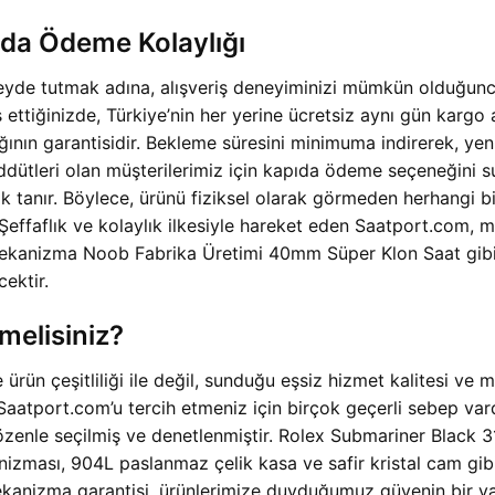
ıda Ödeme Kolaylığı
yde tutmak adına, alışveriş deneyiminizi mümkün olduğunca 
tiğinizde, Türkiye’nin her yerine ücretsiz aynı gün kargo ava
ğının garantisidir. Bekleme süresini minimuma indirerek, ye
ddütleri olan müşterilerimiz için kapıda ödeme seçeneğini s
k tanır. Böylece, ürünü fiziksel olarak görmeden herhangi
 Şeffaflık ve kolaylık ilkesiyle hareket eden Saatport.com, m
kanizma Noob Fabrika Üretimi 40mm Süper Klon Saat gibi de
cektir.
melisiniz?
rün çeşitliliği ile değil, sunduğu eşsiz hizmet kalitesi ve 
Saatport.com’u tercih etmeniz için birçok geçerli sebep vard
e özenle seçilmiş ve denetlenmiştir. Rolex Submariner Blac
izması, 904L paslanmaz çelik kasa ve safir kristal cam gibi
ekanizma garantisi, ürünlerimize duyduğumuz güvenin bir yan