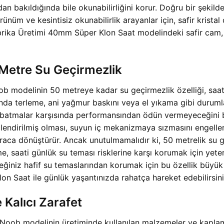
dan bakıldığında bile okunabilirliğini korur. Doğru bir şekilde
ünüm ve kesintisiz okunabilirlik arayanlar için, safir kristal
a Üretimi 40mm Süper Klon Saat modelindeki safir cam, or
 Metre Su Geçirmezlik
modelinin 50 metreye kadar su geçirmezlik özelliği, saati 
sında terleme, ani yağmur baskını veya el yıkama gibi durumla
 batmalar karşısında performansından ödün vermeyeceğini bi
endirilmiş olması, suyun iç mekanizmaya sızmasını engeller.
aca dönüştürür. Ancak unutulmamalıdır ki, 50 metrelik su ge
e, saati günlük su teması risklerine karşı korumak için yeter
eğiniz hafif su temaslarından korumak için bu özellik büyük
Saat ile günlük yaşantınızda rahatça hareket edebilirsini
Kalıcı Zarafet
ob modelinin üretiminde kullanılan malzemeler ve kaplama t