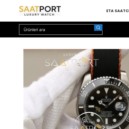
ETA SAAT
C