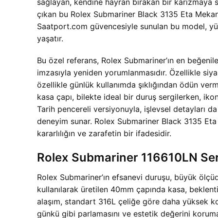
sağlayan, kendine hayran bırakan bir karizmaya s
çıkan bu Rolex Submariner Black 3135 Eta Mekaniz
Saatport.com güvencesiyle sunulan bu model, yüksek
yaşatır.
Bu özel referans, Rolex Submariner’ın en beğenile
imzasıyla yeniden yorumlanmasıdır. Özellikle siy
özellikle günlük kullanımda şıklığından ödün verm
kasa çapı, bilekte ideal bir duruş sergilerken, iko
Tarih pencereli versiyonuyla, işlevsel detayları d
deneyim sunar. Rolex Submariner Black 3135 Et
kararlılığın ve zarafetin bir ifadesidir.
Rolex Submariner 116610LN Ser
Rolex Submariner’ın efsanevi duruşu, büyük ölçüd
kullanılarak üretilen 40mm çapında kasa, beklentil
alaşım, standart 316L çeliğe göre daha yüksek koro
günkü gibi parlamasını ve estetik değerini korum