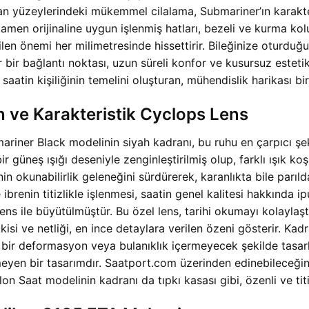
 yüzeylerindeki mükemmel cilalama, Submariner’ın karakteri
 Tamamen orijinaline uygun işlenmiş hatları, bezeli ve kurma k
n önemi her milimetresinde hissettirir. Bileğinize oturduğu
er bir bağlantı noktası, uzun süreli konfor ve kusursuz esteti
tin kişiliğinin temelini oluşturan, mühendislik harikası bir 
n ve Karakteristik Cyclops Lens
mariner Black modelinin siyah kadranı, bu ruhu en çarpıcı şe
 bir güneş ışığı deseniyle zenginleştirilmiş olup, farklı ışık
in okunabilirlik geleneğini sürdürerek, karanlıkta bile par
e ibrenin titizlikle işlenmesi, saatin genel kalitesi hakkında 
lens ile büyütülmüştür. Bu özel lens, tarihi okumayı kolaylaşt
kisi ve netliği, en ince detaylara verilen özeni gösterir. Kad
gi bir deformasyon veya bulanıklık içermeyecek şekilde tasar
eyen bir tasarımdır. Saatport.com üzerinden edinebileceği
at modelinin kadranı da tıpkı kasası gibi, özenli ve titiz 