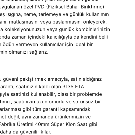
 uygulanan özel PVD (Fiziksel Buhar Biriktirme)
eş ışığına, neme, terlemeye ve günlük kullanımın
asını, matlaşmasını veya paslanmasını önleyerek,
unca koleksiyonunuzun veya günlük kombinlerinizin
nda zaman içindeki kalıcılığıyla da kendini belli
 ödün vermeyen kullanıcılar için ideal bir
min olmanızı sağlarız.
 güveni pekiştirmek amacıyla, satın aldığınız
anti, saatinizin kalbi olan 3135 ETA
la saatinizi kullanabilir, olası bir problemde
imiz, saatinizin uzun ömürlü ve sorunsuz bir
yarlanması gibi tüm garanti kapsamındaki
izmet değil, aynı zamanda ürünlerimizin ve
abrika Üretimi 40mm Süper Klon Saat gibi
daha da güvenilir kılar.