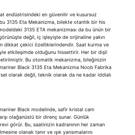
t endüstrisindeki en güvenilir ve kusursuz
 bu 3135 Eta Mekanizma, bilekte otantik bir his
 bu modeldeki 3135 ETA mekanizması da bu ünün bir
örünüşte değil, iç işleyişte de orijinaline yakın
 dikkat çekici özelliklerindendir. Saat kurma ve
le etkileşimde olduğunu hissettirir. Her bir dişli
tirilmiştir. Bu otomatik mekanizma, bileğinizin
Submariner Black 3135 Eta Mekanizma Noob Fabrika
l olarak değil, teknik olarak da ne kadar iddialı
mariner Black modelinde, safir kristal cam
karşı olağanüstü bir direnç sunar. Günlük
revi görür. Bu, saatinizin kadranının her zaman
lmesine olanak tanır ve ışık yansımalarını