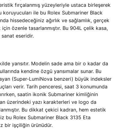
stik fırçalanmış yüzeyleriyle ustaca birleşerek
olu koruyucuları ile bu Rolex Submariner Black
nda hissedeceğiniz ağırlık ve sağlamlık, gerçek
k için özenle tasarlanmıştır. Bu 904L çelik kasa,
sanat eseridir.
kilde yansıtır. Modelin sade ama bir o kadar da
 koşullarında kendine özgü yansımalar sunar. Bu
ıldayan (Super-LumiNova benzeri) büyük indeksler
ipuçları verir. Tarih penceresi, saat 3 konumunda
ırırken, saatin ikonik Submariner kimliğinin
ran üzerindeki yazı karakterleri ve logo da
lanmıştır. Bu dikkat çekici kadran, hem estetik
niz bu Rolex Submariner Black 3135 Eta
bir işçiliğin ürünüdür.