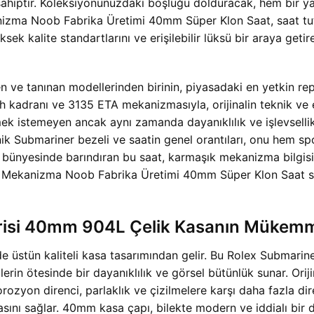
ahiptir. Koleksiyonunuzdaki boşluğu dolduracak, hem bir yat
ma Noob Fabrika Üretimi 40mm Süper Klon Saat, saat tutkun
 kalite standartlarını ve erişilebilir lüksü bir araya getir
n ve tanınan modellerinden birinin, piyasadaki en yetkin repl
ah kadranı ve 3135 ETA mekanizmasıyla, orijinalin teknik ve
ek istemeyen ancak aynı zamanda dayanıklılık ve işlevsellik
nik Submariner bezeli ve saatin genel orantıları, onu hem spo
a bünyesinde barındıran bu saat, karmaşık mekanizma bilgisine
a Mekanizma Noob Fabrika Üretimi 40mm Süper Klon Saat s
isi 40mm 904L Çelik Kasanın Mükemme
e üstün kaliteli kasa tasarımından gelir. Bu Rolex Submari
erin ötesinde bir dayanıklılık ve görsel bütünlük sunar. Orij
zyon direnci, parlaklık ve çizilmelere karşı daha fazla diren
asını sağlar. 40mm kasa çapı, bilekte modern ve iddialı bir