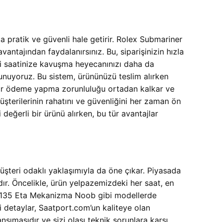
pratik ve güvenli hale getirir. Rolex Submariner
ntajından faydalanırsınız. Bu, siparişinizin hızla
ni saatinize kavuşma heyecanınızı daha da
unuyoruz. Bu sistem, ürününüzü teslim alırken
 bir ödeme yapma zorunluluğu ortadan kalkar ve
üşterilerinin rahatını ve güvenliğini her zaman ön
ğerli bir ürünü alırken, bu tür avantajlar
müşteri odaklı yaklaşımıyla da öne çıkar. Piyasada
ır. Öncelikle, ürün yelpazemizdeki her saat, en
k 3135 Eta Mekanizma Noob gibi modellerde
 detaylar, Saatport.com’un kaliteye olan
sımasıdır ve sizi olası teknik sorunlara karşı