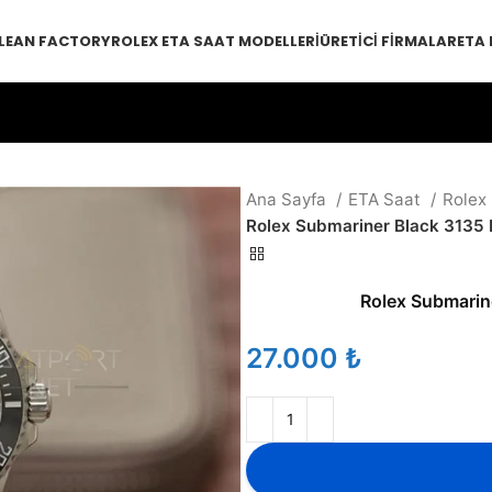
LEAN FACTORY
ROLEX ETA SAAT MODELLERI
ÜRETICI FIRMALAR
ETA
Ana Sayfa
ETA Saat
Rolex
Rolex Submariner Black 3135
Rolex Submarin
₺