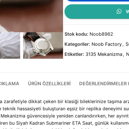
W
Stok kodu:
Noob8962
Kategoriler:
Noob Factory
,
S
Etiketler:
3135 Mekanizma
,
N
ÇIKLAMA
ÜRÜN ÖZELLIKLERI
DEĞERLENDIRMELER (
a zarafetiyle dikkat çeken bir klasiği bileklerinize taşıma a
teknik hassasiyeti buluşturan eşsiz bir replika deneyimi su
 Mekanizma güvencesiyle yeniden canlandırırken, her ayrıntıs
eştiren bu Siyah Kadran Submariner ETA Saat, günlük kullan