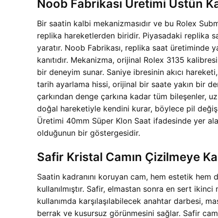
Noob Fabrikası Üretimi Üstün K
Bir saatin kalbi mekanizmasıdır ve bu Rolex Sub
replika hareketlerden biridir. Piyasadaki replika
yaratır. Noob Fabrikası, replika saat üretiminde 
kanıtıdır. Mekanizma, orijinal Rolex 3135 kalibresi
bir deneyim sunar. Saniye ibresinin akıcı hareket
tarih ayarlama hissi, orijinal bir saate yakın bir 
çarkından denge çarkına kadar tüm bileşenler, uzu
doğal hareketiyle kendini kurar, böylece pil de
Üretimi 40mm Süper Klon Saat ifadesinde yer alan
olduğunun bir göstergesidir.
Safir Kristal Camın Çizilmeye Ka
Saatin kadranını koruyan cam, hem estetik hem de 
kullanılmıştır. Safir, elmastan sonra en sert ikinc
kullanımda karşılaşılabilecek anahtar darbesi, ma
berrak ve kusursuz görünmesini sağlar. Safir camın