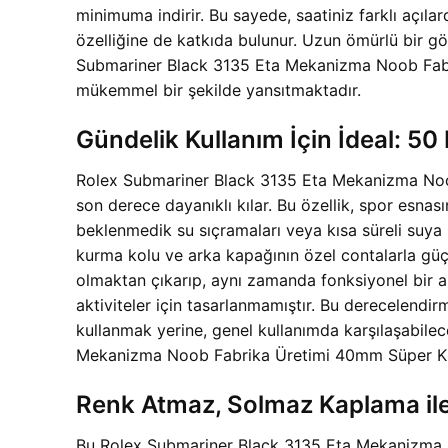
minimuma indirir. Bu sayede, saatiniz farklı açılar
özelliğine de katkıda bulunur. Uzun ömürlü bir gör
Submariner Black 3135 Eta Mekanizma Noob Fabrik
mükemmel bir şekilde yansıtmaktadır.
Gündelik Kullanım İçin İdeal: 50
Rolex Submariner Black 3135 Eta Mekanizma Noob 
son derece dayanıklı kılar. Bu özellik, spor esna
beklenmedik su sıçramaları veya kısa süreli suya
kurma kolu ve arka kapağının özel contalarla güçl
olmaktan çıkarıp, aynı zamanda fonksiyonel bir ar
aktiviteler için tasarlanmamıştır. Bu derecelendirm
kullanmak yerine, genel kullanımda karşılaşabilec
Mekanizma Noob Fabrika Üretimi 40mm Süper Klon 
Renk Atmaz, Solmaz Kaplama ile 
Bu Rolex Submariner Black 3135 Eta Mekanizma No