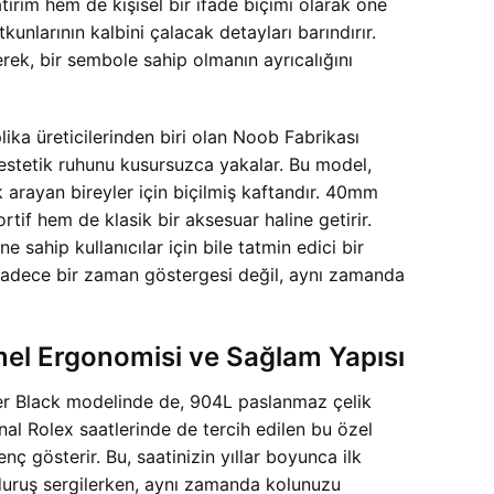
ırım hem de kişisel bir ifade biçimi olarak öne
larının kalbini çalacak detayları barındırır.
erek, bir sembole sahip olmanın ayrıcalığını
ika üreticilerinden biri olan Noob Fabrikası
 estetik ruhunu kusursuzca yakalar. Bu model,
 arayan bireyler için biçilmiş kaftandır. 40mm
rtif hem de klasik bir aksesuar haline getirir.
 sahip kullanıcılar için bile tatmin edici bir
adece bir zaman göstergesi değil, aynı zamanda
l Ergonomisi ve Sağlam Yapısı
ner Black modelinde de, 904L paslanmaz çelik
inal Rolex saatlerinde de tercih edilen bu özel
ç gösterir. Bu, saatinizin yıllar boyunca ilk
 duruş sergilerken, aynı zamanda kolunuzu