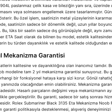
le 904L paslanmaz çelik kasa ve bileziğin yanı sıra, üzerinde
tmasını veya solmasını engellemek üzere tasarlanmıştır. Gün
österir. Bu özel işlem, saatinizin metal yüzeylerinin kararm
yede, saatinizin sadece bir dönemlik değil, uzun yıllar boy
. Bu, lüks bir saatin sadece dış görünüşüyle değil, aynı zama
er ETA Saat olarak da bilinen bu model, estetik kalitesinden
rin bu türden dayanıklılık ve estetik kalitede olduğundan e
l Mekanizma Garantisi
erin kalitesine ve dayanıklılığına olan inancımız tamdır. Bu
modeline tam 2 yıl mekanizma garantisi sunuyoruz. Bu gar
gi bir fonksiyonel hataya karşı sizi korur. Gönül rahatlığıy
 yanınızda olacağından emin olabilirsiniz. Mekanizma garant
fadesidir. Hasarlı parçaların değişimi veya mekanizmanın a
ikle gerçekleştirilir. Bu garanti, sadece bir satış sonrası h
esidir. Rolex Submariner Black 3135 Eta Mekanizma Noob F
 garanti politikasıyla desteklenmesi, alışveriş deneyiminizi 