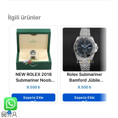
İlgili ürünler
NEW ROLEX 2018
Rolex Submariner
Submariner Noob
Bamford Jübile
Factory V2
Kordon 40 mm
₺
₺
VERSİYON SERİSİ
Otomatik
Sepete Ekle
Sepete Ekle
0