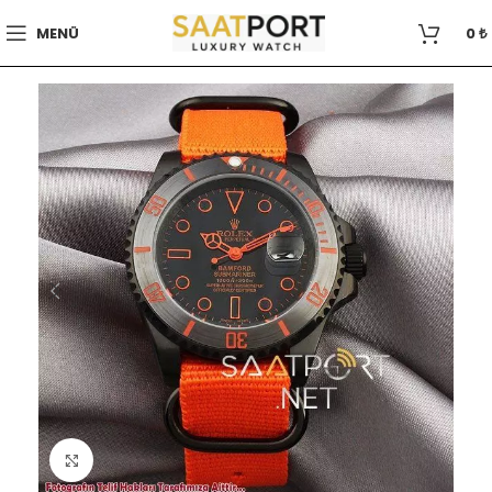
MENÜ
0
₺
Büyütmek için tıklayın