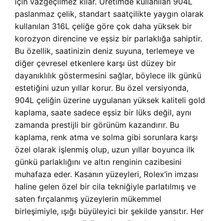
için vazgeçilmez kılar. Üretimde kullanılan 904L
paslanmaz çelik, standart saatçilikte yaygın olarak
kullanılan 316L çeliğe göre çok daha yüksek bir
korozyon direncine ve eşsiz bir parlaklığa sahiptir.
Bu özellik, saatinizin deniz suyuna, terlemeye ve
diğer çevresel etkenlere karşı üst düzey bir
dayanıklılık göstermesini sağlar, böylece ilk günkü
estetiğini uzun yıllar korur. Bu özel versiyonda,
904L çeliğin üzerine uygulanan yüksek kaliteli gold
kaplama, saate sadece eşsiz bir lüks değil, aynı
zamanda prestijli bir görünüm kazandırır. Bu
kaplama, renk atma ve solma gibi sorunlara karşı
özel olarak işlenmiş olup, uzun yıllar boyunca ilk
günkü parlaklığını ve altın renginin cazibesini
muhafaza eder. Kasanın yüzeyleri, Rolex’in imzası
haline gelen özel bir cila tekniğiyle parlatılmış ve
saten fırçalanmış yüzeylerin mükemmel
birleşimiyle, ışığı büyüleyici bir şekilde yansıtır. Her