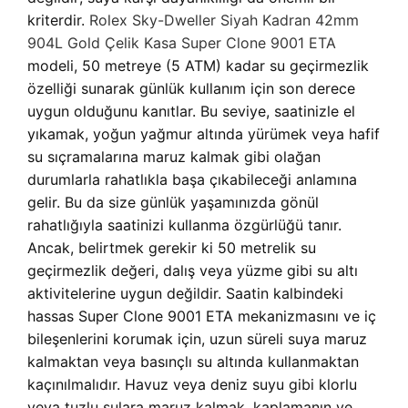
kriterdir.
Rolex Sky-Dweller Siyah Kadran 42mm
904L Gold Çelik Kasa Super Clone 9001 ETA
modeli, 50 metreye (5 ATM) kadar su geçirmezlik
özelliği sunarak günlük kullanım için son derece
uygun olduğunu kanıtlar. Bu seviye, saatinizle el
yıkamak, yoğun yağmur altında yürümek veya hafif
su sıçramalarına maruz kalmak gibi olağan
durumlarla rahatlıkla başa çıkabileceği anlamına
gelir. Bu da size günlük yaşamınızda gönül
rahatlığıyla saatinizi kullanma özgürlüğü tanır.
Ancak, belirtmek gerekir ki 50 metrelik su
geçirmezlik değeri, dalış veya yüzme gibi su altı
aktivitelerine uygun değildir. Saatin kalbindeki
hassas Super Clone 9001 ETA mekanizmasını ve iç
bileşenlerini korumak için, uzun süreli suya maruz
kalmaktan veya basınçlı su altında kullanmaktan
kaçınılmalıdır. Havuz veya deniz suyu gibi klorlu
veya tuzlu sulara maruz kalmak, kaplamanın ve