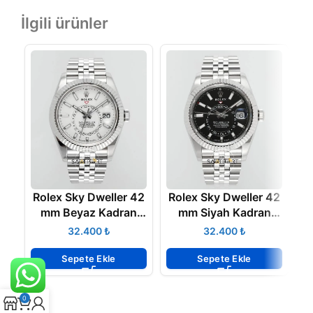
İlgili ürünler
Rolex Sky Dweller 42
Rolex Sky Dweller 42
R
mm Beyaz Kadran
mm Siyah Kadran
Jübilee 336934
Jübilee 336934
₺
₺
Super Clone ETA
Super Clone ETA
Sepete Ekle
Sepete Ekle
0