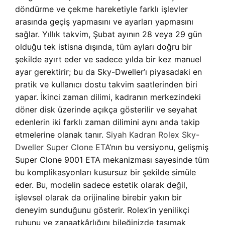
döndürme ve çekme hareketiyle farklı işlevler
arasında geçiş yapmasını ve ayarları yapmasını
sağlar. Yıllık takvim, Şubat ayının 28 veya 29 gün
olduğu tek istisna dışında, tüm ayları doğru bir
şekilde ayırt eder ve sadece yılda bir kez manuel
ayar gerektirir; bu da Sky-Dweller’ı piyasadaki en
pratik ve kullanıcı dostu takvim saatlerinden biri
yapar. İkinci zaman dilimi, kadranın merkezindeki
döner disk üzerinde açıkça gösterilir ve seyahat
edenlerin iki farklı zaman dilimini aynı anda takip
etmelerine olanak tanır.
Siyah Kadran Rolex Sky-
Dweller Super Clone ETA
‘nın bu versiyonu, gelişmiş
Super Clone 9001 ETA mekanizması sayesinde tüm
bu komplikasyonları kusursuz bir şekilde simüle
eder. Bu, modelin sadece estetik olarak değil,
işlevsel olarak da orijinaline birebir yakın bir
deneyim sunduğunu gösterir. Rolex’in yenilikçi
ruhunu ve zanaatkârlığını bileğinizde taşımak