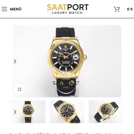
MENÜ
0
₺
Büyütmek için tıklayın