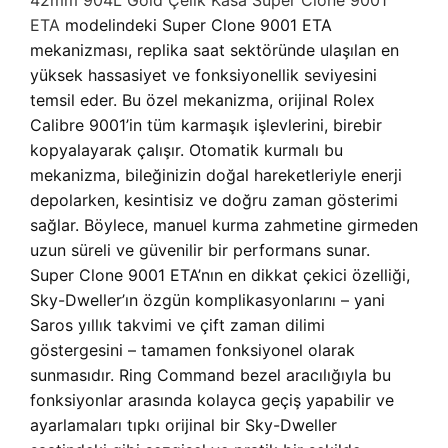
42mm 904L Gold Çelik Kasa Super Clone 9001
ETA
modelindeki Super Clone 9001 ETA
mekanizması, replika saat sektöründe ulaşılan en
yüksek hassasiyet ve fonksiyonellik seviyesini
temsil eder. Bu özel mekanizma, orijinal Rolex
Calibre 9001’in tüm karmaşık işlevlerini, birebir
kopyalayarak çalışır. Otomatik kurmalı bu
mekanizma, bileğinizin doğal hareketleriyle enerji
depolarken, kesintisiz ve doğru zaman gösterimi
sağlar. Böylece, manuel kurma zahmetine girmeden
uzun süreli ve güvenilir bir performans sunar.
Super Clone 9001 ETA’nın en dikkat çekici özelliği,
Sky-Dweller’ın özgün komplikasyonlarını – yani
Saros yıllık takvimi ve çift zaman dilimi
göstergesini – tamamen fonksiyonel olarak
sunmasıdır. Ring Command bezel aracılığıyla bu
fonksiyonlar arasında kolayca geçiş yapabilir ve
ayarlamaları tıpkı orijinal bir Sky-Dweller