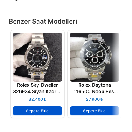
Benzer Saat Modelleri
Rolex Sky-Dweller
Rolex Daytona
326934 Siyah Kadran
116500 Noob Best
42mm Super Clone
Edition 904L Case
R
₺
₺
ETA
and Bracelet Black
B
Dial
Sepete Ekle
Sepete Ekle
M