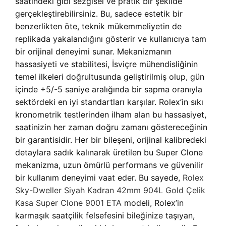
saatindeki gibi sezgisel ve pratik bir şekilde
gerçekleştirebilirsiniz. Bu, sadece estetik bir
benzerlikten öte, teknik mükemmeliyetin de
replikada yakalandığını gösterir ve kullanıcıya tam
bir orijinal deneyimi sunar. Mekanizmanın
hassasiyeti ve stabilitesi, İsviçre mühendisliğinin
temel ilkeleri doğrultusunda geliştirilmiş olup, gün
içinde +5/-5 saniye aralığında bir sapma oranıyla
sektördeki en iyi standartları karşılar. Rolex’in sıkı
kronometrik testlerinden ilham alan bu hassasiyet,
saatinizin her zaman doğru zamanı göstereceğinin
bir garantisidir. Her bir bileşeni, orijinal kalibredeki
detaylara sadık kalınarak üretilen bu Super Clone
mekanizma, uzun ömürlü performans ve güvenilir
bir kullanım deneyimi vaat eder. Bu sayede,
Rolex
Sky-Dweller Siyah Kadran 42mm 904L Gold Çelik
Kasa Super Clone 9001 ETA
modeli, Rolex’in
karmaşık saatçilik felsefesini bileğinize taşıyan,