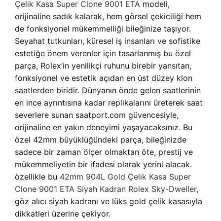
Çelik Kasa Super Clone 9001 ETA
modeli,
orijinaline sadık kalarak, hem görsel çekiciliği hem
de fonksiyonel mükemmelliği bileğinize taşıyor.
Seyahat tutkunları, küresel iş insanları ve sofistike
estetiğe önem verenler için tasarlanmış bu özel
parça, Rolex’in yenilikçi ruhunu birebir yansıtan,
fonksiyonel ve estetik açıdan en üst düzey klon
saatlerden biridir. Dünyanın önde gelen saatlerinin
en ince ayrıntısına kadar replikalarını üreterek saat
severlere sunan saatport.com güvencesiyle,
orijinaline en yakın deneyimi yaşayacaksınız. Bu
özel 42mm büyüklüğündeki parça, bileğinizde
sadece bir zaman ölçer olmaktan öte, prestij ve
mükemmeliyetin bir ifadesi olarak yerini alacak.
özellikle bu
42mm 904L Gold Çelik Kasa Super
Clone 9001 ETA Siyah Kadran Rolex Sky-Dweller
,
göz alıcı siyah kadranı ve lüks gold çelik kasasıyla
dikkatleri üzerine çekiyor.