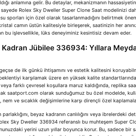
ıtıldığı anlamına gelir. Bu detaylar, mekanizmanın hassasiyet
sayede Rolex Sky Dweller Super Clone Saat modelinizi daha r
u sporları için özel olarak tasarlanmadığını belirtmek önem
istal camın üstün kalitesiyle birleşerek, saatinizin her anın
n bu işlevsellikle, lüks deneyiminiz kesintisiz devam eder.
 Kadran Jübilee 336934: Yıllara Meyd
lar geçse de ilk günkü ihtişamını ve estetik kalitesini koruy
lentiyi karşılamak üzere en yüksek kalite standartlarında 
a veya farklı çevresel koşullara maruz kaldığında, replika sa
 Ancak saatport.com olarak sunduğumuz bu özel modelde, kull
 nem ve sıcaklık değişimlerine karşı dirençli özel kaplamalar
parlaklığını, beyaz kadranın canlılığını veya ibrelerdeki d
 Rolex Sky Dweller 336934 referanslı bu muhteşem Super Clo
unuzdaki yerini uzun yıllar boyunca korur. Bu, sadece bir s