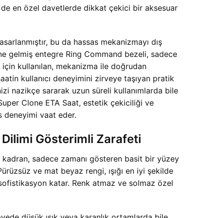
 de en özel davetlerde dikkat çekici bir aksesuar
e tasarlanmıştır, bu da hassas mekanizmayı dış
aline gelmiş entegre Ring Command bezeli, sadece
ak için kullanılan, mekanizma ile doğrudan
aatin kullanıcı deneyimini zirveye taşıyan pratik
nizi nazikçe sararak uzun süreli kullanımlarda bile
er Clone ETA Saat, estetik çekiciliği ve
s deneyimi vaat eder.
ilimi Gösterimli Zarafeti
u kadran, sadece zamanı gösteren basit bir yüzey
Pürüzsüz ve mat beyaz rengi, ışığı en iyi şekilde
 sofistikasyon katar. Renk atmaz ve solmaz özel
ayede düşük ışık veya karanlık ortamlarda bile