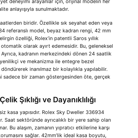
yet deneyimi arayanlar için, orijinal modelin her
lite anlayışıyla sunulmaktadır.
saatlerden biridir. Özellikle sık seyahat eden veya
36934 referanslı model, beyaz kadran rengi, 42 mm
irgin özelliği, Rolex’in patentli Saros yıllık
otomatik olarak ayırt edemesidir. Bu, geleneksel
r. Ayrıca, kadranın merkezindeki dönen 24 saatlik
 yenilikçi ve mekanizma ile entegre bezel
 döndürerek inanılmaz bir kolaylıkla yapılabilir.
i sadece bir zaman göstergesinden öte, gerçek
k Şıklığı ve Dayanıklılığı
hesiz kasa yapısıdır. Rolex Sky Dweller 336934
. Saat sektöründe ayrıcalıklı bir yere sahip olan
r. Bu alaşım, zamanın yıpratıcı etkilerine karşı
korumasını sağlar. 42mm’lik ideal kasa boyutu,