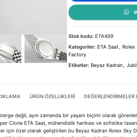
W
Stok kodu:
ETA499
Kategoriler:
ETA Saat
,
Rolex 
Factory
Etiketler:
Beyaz Kadran
,
Jubi
ÇIKLAMA
ÜRÜN ÖZELLIKLERI
DEĞERLENDIRMELER (
terge değil, aynı zamanda bir yaşam biçimi olarak görenle
 Clone ETA Saat, mühendislik harikası ve sofistike tasarım
r için özel olarak geliştirilen bu Beyaz Kadran Rolex Sky D