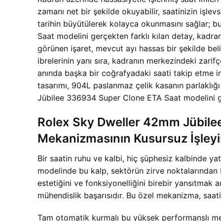
zamanı net bir şekilde okuyabilir, saatinizin işle
tarihin büyütülerek kolayca okunmasını sağlar; b
Saat modelini gerçekten farklı kılan detay, kadra
görünen işaret, mevcut ayı hassas bir şekilde beli
ibrelerinin yanı sıra, kadranın merkezindeki zarifçe
anında başka bir coğrafyadaki saati takip etme im
tasarımı, 904L paslanmaz çelik kasanın parlaklığ
Jübilee 336934 Super Clone ETA Saat modelini ger
Rolex Sky Dweller 42mm Jübile
Mekanizmasının Kusursuz İşleyi
Bir saatin ruhu ve kalbi, hiç şüphesiz kalbinde
modelinde bu kalp, sektörün zirve noktalarından b
estetiğini ve fonksiyonelliğini birebir yansıtmak 
mühendislik başarısıdır. Bu özel mekanizma, saati
Tam otomatik kurmalı bu yüksek performanslı meka