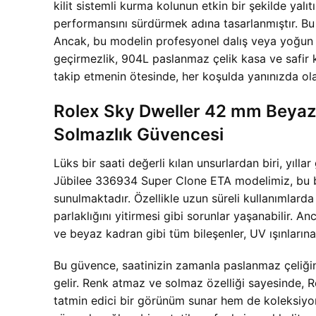
kilit sistemli kurma kolunun etkin bir şekilde yal
performansını sürdürmek adına tasarlanmıştır. Bu 
Ancak, bu modelin profesyonel dalış veya yoğun s
geçirmezlik, 904L paslanmaz çelik kasa ve safir kr
takip etmenin ötesinde, her koşulda yanınızda ola
Rolex Sky Dweller 42 mm Beyaz
Solmazlık Güvencesi
Lüks bir saati değerli kılan unsurlardan biri, yıl
Jübilee 336934 Super Clone ETA modelimiz, bu bek
sunulmaktadır. Özellikle uzun süreli kullanımlard
parlaklığını yitirmesi gibi sorunlar yaşanabilir.
ve beyaz kadran gibi tüm bileşenler, UV ışınlarına,
Bu güvence, saatinizin zamanla paslanmaz çeliğin 
gelir. Renk atmaz ve solmaz özelliği sayesinde,
tatmin edici bir görünüm sunar hem de koleksiyon