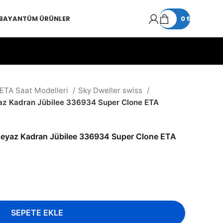
 BAYAN
TÜM ÜRÜNLER
0
₺
 ETA Saat Modelleri
Sky Dweller swiss
az Kadran Jübilee 336934 Super Clone ETA
Beyaz Kadran Jübilee 336934 Super Clone ETA
SEPETE EKLE