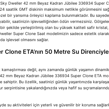
olex Sky Dweller 42 mm Beyaz Kadran Jübilee 336934 Super C
e 24 saatlik GMT diskinin maksimum netlikle görünmesini sağ
 özel bir yansıma önleyici kaplama bulunmaktadır. Bu sayede
yabilir, saatinizin işlevselliğinden ödün vermezsiniz. Gölg
 şekilde yerleştirilmiş olan bu yüksek kaliteli safir kristal,
weller Super Clone Saat modelimizin sadece estetik olarak
da işlevsel olmasını sağlar.
 Clone ETA’nın 50 Metre Su Direnciyle
öz kamaştırması değil, aynı zamanda günlük yaşamın dinamik 
 42 mm Beyaz Kadran Jübilee 336934 Super Clone ETA modeli
 sahiptir. Bu özellik, saatinizi günlük yaşantınızda karşıla
mur serpintisine yakalandığınızda veya hafif su sıçramaların
yde su aktiviteleri için yeterli ve güvenilir bir koruma sa