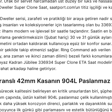
ıkar. Ufak bir servet harcamadan üst düzey bir lüks ve hassasi
eller Super Clone Saat, saatport.com’un titiz işçiliği ve ka
eller serisi, zarafeti ve pratikliği bir araya getiren nadir 
n iş insanları ve koleksiyonerler için tasarlanmış olan bu 3
 ilhamı modern ve işlevsel bir saatle taçlandırır. Saatin en bel
ama gerektirmeksizin (Şubat hariç) 30 ve 31 günlük ayları 
hmetini ortadan kaldırarak kullanıcıya eşsiz bir konfor suna
l bir şekilde takip etmenizi sağlar. Ring Command adı verilen
ay, ana zaman ve ikinci zaman dilimi) bezeli farklı konumlara
Beyaz Kadran Jübilee 336934 Super Clone ETA Saat modelin
ahat arkadaşı haline getiriyor.
anslı 42mm Kasanın 904L Paslanmaz Çeli
ürecek kalitesini belirleyen en kritik unsurlardan biri, şüp
 çapında, üstün kaliteli 904L paslanmaz çelik kullanılmıştır
 daha yüksek korozyon direnci, parlaklık ve dayanıklılık suna
r boyunca ilk günkü gibi parlamasını ve estetik bütünlüğünü 