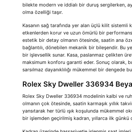
bilekte modern ve iddialı bir duruş sergilerken, 
olma özelliği taşır.
Kasanın sağ tarafında yer alan üçlü kilit sistemli
etkenlerden korur ve uzun ömürlü bir performansı
estetik bir detay olmanın ötesinde, saatin ana özel
bağlantılı, dönebilen mekanik bir bileşendir. Bu y
bir işlevsellik sunar. Kasa, paslanmaz çelikten üre
maksimum konforu garanti eder. Sonuç olarak, b
sarsılmaz dayanıklılığı mükemmel bir dengede bulu
Rolex Sky Dweller 336934 Beyaz 
Rolex Sky Dweller 336934 modelinin kalbi ve ruhu
olmanın çok ötesinde, saatin karmaşık yıllık takvi
yansıtarak her türlü ışık koşulunda mükemmel oku
bir işlemden geçirilmiş kadran, yıllarca ilk günkü c
Kadran üzerinde hassasiyetle işlenmiş saat imleri