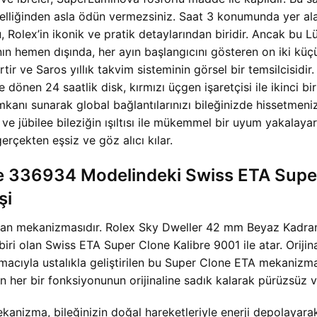
vselliğinden asla ödün vermezsiniz. Saat 3 konumunda yer ala
u, Rolex’in ikonik ve pratik detaylarından biridir. Ancak b
nın hemen dışında, her ayın başlangıcını gösteren on iki kü
rtir ve Saros yıllık takvim sisteminin görsel bir temsilcisidi
 dönen 24 saatlik disk, kırmızı üçgen işaretçisi ile ikinci bir
kanı sunarak global bağlantılarınızı bileğinizde hissetmeni
ı ve jübilee bileziğin ışıltısı ile mükemmel bir uyum yakal
çekten eşsiz ve göz alıcı kılar.
e 336934 Modelindeki Swiss ETA Super
şi
 yatan mekanizmasıdır. Rolex Sky Dweller 42 mm Beyaz Kad
iri olan Swiss ETA Super Clone Kalibre 9001 ile atar. Orijina
amacıyla ustalıkla geliştirilen bu Super Clone ETA mekanizma
n her bir fonksiyonunun orijinaline sadık kalarak pürüzsüz ve
nizma, bileğinizin doğal hareketleriyle enerji depolayarak 