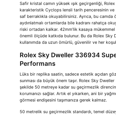
Safir kristal camın yüksek ışık geçirgenliği, R
karakteristik Cyclops lensli tarih penceresinin v
saf berraklıkla okuyabilirsiniz. Ayrıca, bu camda
aydınlatmalı ortamlarda bile kadranı rahatça oku
riski ortadan kalkar. 42mm’lik kasaya mükemmel bir
önemli ölçüde katkıda bulunur. Bu da Rolex Sky D
kullanımda da uzun ömürlü, güvenilir ve her koşul
Rolex Sky Dweller 336934 Super
Performans
Lüks bir replika saatin, sadece estetik açıdan g
sunması da büyük önem taşır. Rolex Sky Dweller
şekilde 50 metreye kadar su geçirmezlik direncine
korumanızı sağlar. Artık el yıkarken, ani bir yağ
görmesi endişesini taşımanıza gerek kalmaz.
50 metrelik su geçirmezlik standardı, temel düze