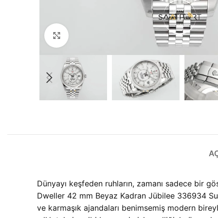
Büyütmek için tıklayın
A
Dünyayı keşfeden ruhların, zamanı sadece bir gös
Dweller 42 mm Beyaz Kadran Jübilee 336934 Super
ve karmaşık ajandaları benimsemiş modern bireyle