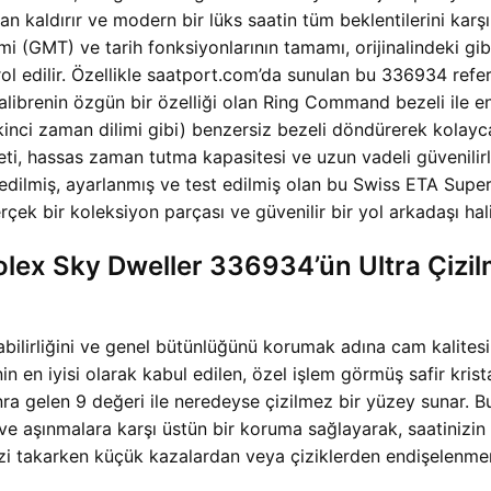
 kaldırır ve modern bir lüks saatin tüm beklentilerini karşı
ilimi (GMT) ve tarih fonksiyonlarının tamamı, orijinalindeki 
ol edilir. Özellikle saatport.com’da sunulan bu 336934 re
librenin özgün bir özelliği olan Ring Command bezeli ile e
ikinci zaman dilimi gibi) benzersiz bezeli döndürerek kolayc
ti, hassas zaman tutma kapasitesi ve uzun vadeli güvenilirli
nte edilmiş, ayarlanmış ve test edilmiş olan bu Swiss ETA Su
çek bir koleksiyon parçası ve güvenilir bir yol arkadaşı halin
Rolex Sky Dweller 336934’ün Ultra Çiz
unabilirliğini ve genel bütünlüğünü korumak adına cam kalite
 en iyisi olarak kabul edilen, özel işlem görmüş safir krista
a gelen 9 değeri ile neredeyse çizilmez bir yüzey sunar. Bu
ve aşınmalara karşı üstün bir koruma sağlayarak, saatinizin 
nizi takarken küçük kazalardan veya çiziklerden endişelenm