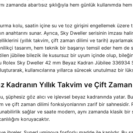
aynı zamanda abartısız şıklığıyla hem günlük kullanımda hem
 kurma kolu, saatin içine su ve toz girişini engellemek üzer
n anahtarını sunar. Ayrıca, Sky Dweller serisinin imzası h
liklerini (yıllık takvim, çift zaman dilimi ve tarih) ayarlam
enilikçi tasarım, hem teknik bir başarıyı temsil eder hem de s
tilen jübilee bilezik ile kusursuz bir uyum içinde olup, bileği
u Rolex Sky Dweller 42 mm Beyaz Kadran Jübilee 336934 Sup
şturarak, kullanıcılarına yıllarca sürecek unutulmaz bir lük
Kadranın Yıllık Takvim ve Çift Zaman D
, şüphesiz göz alıcı ve işlevsel beyaz kadranında yatar. B
m ve çift zaman dilimi fonksiyonlarının zarif bir sahnesidir. 
nabilirlik sağlar ve saate modern, aynı zamanda klasik bir
anlılığını koruyacaktır.
 ve ibreler, SuperLuminova fosforlu madde ile kaplıdır. Bu s