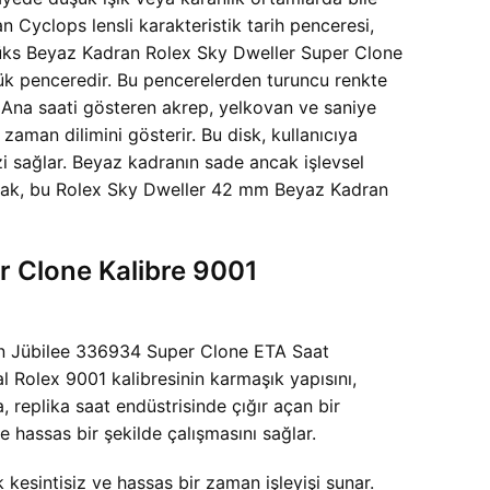
n Cyclops lensli karakteristik tarih penceresi,
u Lüks Beyaz Kadran Rolex Sky Dweller Super Clone
çük penceredir. Bu pencerelerden turuncu renkte
r. Ana saati gösteren akrep, yelkovan ve saniye
 zaman dilimini gösterir. Bu disk, kullanıcıya
zi sağlar. Beyaz kadranın sade ancak işlevsel
ayarak, bu Rolex Sky Dweller 42 mm Beyaz Kadran
 Clone Kalibre 9001
ran Jübilee 336934 Super Clone ETA Saat
l Rolex 9001 kalibresinin karmaşık yapısını,
, replika saat endüstrisinde çığır açan bir
 hassas bir şekilde çalışmasını sağlar.
kesintisiz ve hassas bir zaman işleyişi sunar.