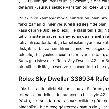
yıllık takvim gibi benzersiz işlevselliğiyle öne ç
detayını kusursuz şekilde yansıtan bu Rolex Sky Dw
Rolex’in en karmaşık modellerinden biri olan Sky-Dw
farklı zaman dilimleriyle sürekli etkileşimde ola
kasa çapı ve Jubilee bileziği ile klasikten aldığınız
takvim sistemi sayesinde ay sonunda manuel ayarl
takvimli saatlerde sıkça karşılaşılan ayarlama za
disk, ikinci bir zaman dilimini anında ve sezgise
teknolojisi sayesinde, saatin tüm ayarları (tarih, 
Bu özgün işlevsellik, Rolex Sky Dweller 42 mm 
bir mühendislik şaheseri ve kullanıcı dostu bir sey
Rolex Sky Dweller 336934 Refer
Lüks bir saatin bilekteki duruşunu ve ömür boyu s
referanslı modelimizde, bu önemin bilinciyle 42 mm
904L çelik, standart paslanmaz çeliklere göre çok
olağanüstü bir direnç göstererek saatinizin yılla