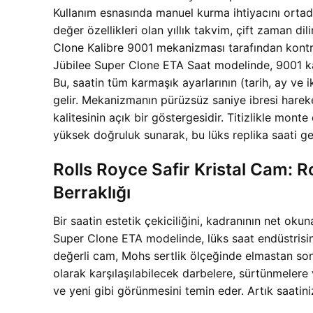
Kullanım esnasında manuel kurma ihtiyacını ortadan
değer özellikleri olan yıllık takvim, çift zaman d
Clone Kalibre 9001 mekanizması tarafından kontr
Jübilee Super Clone ETA Saat modelinde, 9001 ka
Bu, saatin tüm karmaşık ayarlarının (tarih, ay ve 
gelir. Mekanizmanın pürüzsüz saniye ibresi hareke
kalitesinin açık bir göstergesidir. Titizlikle mo
yüksek doğruluk sunarak, bu lüks replika saati ger
Rolls Royce Safir Kristal Cam: 
Berraklığı
Bir saatin estetik çekiciliğini, kadranının net ok
Super Clone ETA modelinde, lüks saat endüstrisinin
değerli cam, Mohs sertlik ölçeğinde elmastan sonr
olarak karşılaşılabilecek darbelere, sürtünmelere 
ve yeni gibi görünmesini temin eder. Artık saati