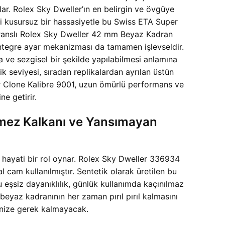
lar. Rolex Sky Dweller’ın en belirgin ve övgüye
gibi kusursuz bir hassasiyetle bu Swiss ETA Super
feranslı Rolex Sky Dweller 42 mm Beyaz Kadran
ntegre ayar mekanizması da tamamen işlevseldir.
a ve sezgisel bir şekilde yapılabilmesi anlamına
k seviyesi, sıradan replikalardan ayrılan üstün
per Clone Kalibre 9001, uzun ömürlü performans ve
e getirir.
ilmez Kalkanı ve Yansımayan
si hayati bir rol oynar. Rolex Sky Dweller 336934
l cam kullanılmıştır. Sentetik olarak üretilen bu
 eşsiz dayanıklılık, günlük kullanımda kaçınılmaz
beyaz kadranının her zaman pırıl pırıl kalmasını
enize gerek kalmayacak.