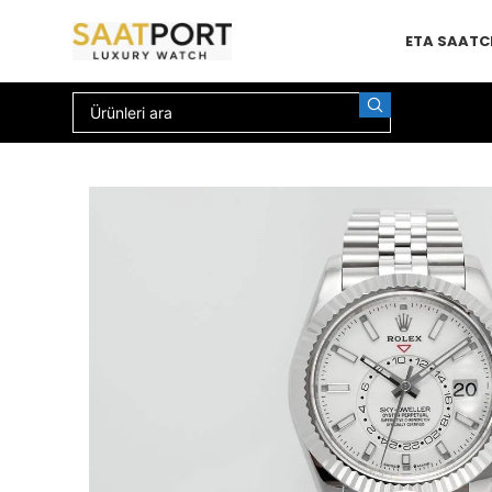
ETA SAAT
C