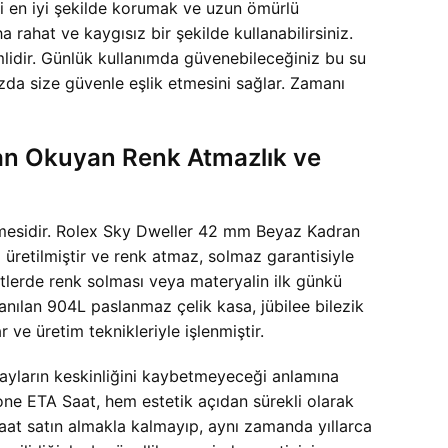
ini en iyi şekilde korumak ve uzun ömürlü
ahat ve kaygısız bir şekilde kullanabilirsiniz.
lidir. Günlük kullanımda güvenebileceğiniz bu su
ızda size güvenle eşlik etmesini sağlar. Zamanı
an Okuyan Renk Atmazlık ve
abilmesidir. Rolex Sky Dweller 42 mm Beyaz Kadran
üretilmiştir ve renk atmaz, solmaz garantisiyle
atlerde renk solması veya materyalin ilk günkü
anılan 904L paslanmaz çelik kasa, jübilee bilezik
 ve üretim teknikleriyle işlenmiştir.
etayların keskinliğini kaybetmeyeceği anlamına
ne ETA Saat, hem estetik açıdan sürekli olarak
aat satın almakla kalmayıp, aynı zamanda yıllarca