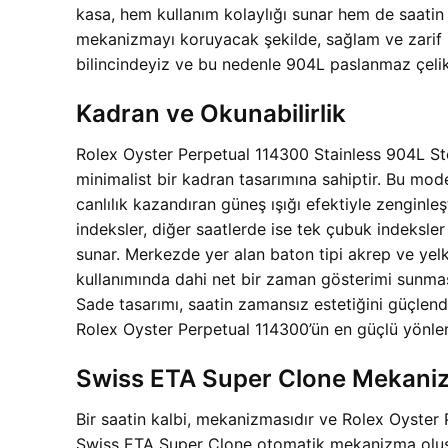
kasa, hem kullanım kolaylığı sunar hem de saatin
mekanizmayı koruyacak şekilde, sağlam ve zarif bi
bilincindeyiz ve bu nedenle 904L paslanmaz çelik
Kadran ve Okunabilirlik
Rolex Oyster Perpetual 114300 Stainless 904L Ste
minimalist bir kadran tasarımına sahiptir. Bu model
canlılık kazandıran güneş ışığı efektiyle zenginle
indeksler, diğer saatlerde ise tek çubuk indeksl
sunar. Merkezde yer alan baton tipi akrep ve yel
kullanımında dahi net bir zaman gösterimi sunması
Sade tasarımı, saatin zamansız estetiğini güçlendi
Rolex Oyster Perpetual 114300’ün en güçlü yönlerin
Swiss ETA Super Clone Mekani
Bir saatin kalbi, mekanizmasıdır ve Rolex Oyster
Swiss ETA Super Clone otomatik mekanizma oluşturu