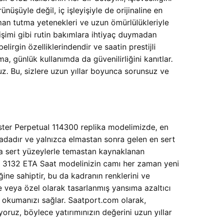
nüşüyle değil, iç işleyişiyle de orijinaline en
an tutma yetenekleri ve uzun ömürlülükleriyle
işimi gibi rutin bakımlara ihtiyaç duymadan
irgin özelliklerindendir ve saatin prestijli
, günlük kullanımda da güvenilirliğini kanıtlar.
z. Bu, sizlere uzun yıllar boyunca sorunsuz ve
yster Perpetual 114300 replika modelimizde, en
sıradadır ve yalnızca elmastan sonra gelen en sert
eya sert yüzeylerle temastan kaynaklanan
eel 3132 ETA Saat modelinizin camı her zaman yeni
ine sahiptir, bu da kadranın renklerini ve
 veya özel olarak tasarlanmış yansıma azaltıcı
ça okumanızı sağlar. Saatport.com olarak,
oruz, böylece yatırımınızın değerini uzun yıllar