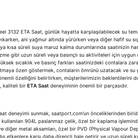
el 3132 ETA Saat, günlük hayatta karşılaşılabilecek su tem
el yıkarken, ani yağmur altında yürürken veya diğer hafif su 
veya kısa süreli suya maruz kalma durumlarında saatinizin h
zme gibi uzun süreli veya basınçlı su aktiviteleri için uygun 
üksek sıcaklık ve basınç farkları saatinizdeki contalara zar
 tutmaya özen göstermek, contaların ömrünü uzatacak ve su 
önemli özelliğini belirtirken, müşterilerimizin beklentilerini
 kaliteli bir
ETA Saat
deneyiminin önemli bir parçasıdır.
saat deneyimi sunmak, saatport.com’un önceliklerinden birid
kullanılan 904L paslanmaz çelik, özel bir kaplama işlemind
 ve diğer metal aksamları, özel bir PVD (Physical Vapour Dep
ış etkenlere karşı daha dirençli hale getirir ve uzun süreli k