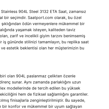
00 Stainless 904L Steel 3132 ETA Saat, zamansız
al bir seçimdir. Saatport.com olarak, bu özel
da şıklığından ödün vermeyenlere mükemmel bir
t aralığında yaşamak isteyen, kaliteden taviz
olan, zarif ve incelikli giyim tarzını benimsemiş
bir iş gününde stilinizi tamamlayın, bu replika saat
e estetik beklentisi olan her müşterimizin bu
n biri olan 904L paslanmaz çelikten özenle
 direnç sunar. Aynı zamanda parlaklığını uzun
 Rolex modellerinde de tercih edilen bu yüksek
ciliğini hem de fiziksel sağlamlığını garantiler.
lmış finisajlarla zenginleştirilmiştir. Bu sayede,
stün bir konfor ve mükemmel bir uyum sağlayan