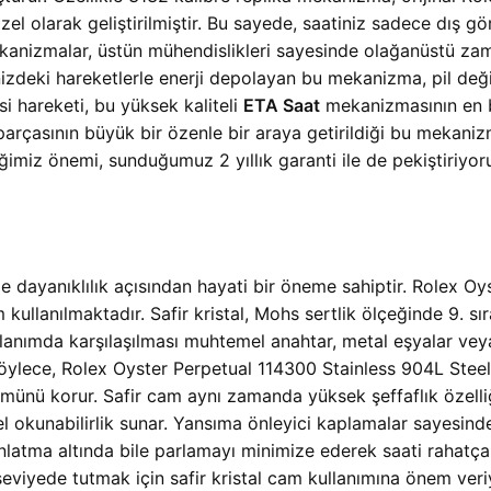
l olarak geliştirilmiştir. Bu sayede, saatiniz sadece dış görü
anizmalar, üstün mühendislikleri sayesinde olağanüstü zam
inizdeki hareketlerle enerji depolayan bu mekanizma, pil değ
si hareketi, bu yüksek kaliteli
ETA Saat
mekanizmasının en bel
rçasının büyük bir özenle bir araya getirildiği bu mekanizma
miz önemi, sunduğumuz 2 yıllık garanti ile de pekiştiriyoru
 dayanıklılık açısından hayati bir öneme sahiptir. Rolex O
m kullanılmaktadır. Safir kristal, Mohs sertlik ölçeğinde 9. 
kullanımda karşılaşılması muhtemel anahtar, metal eşyalar v
. Böylece, Rolex Oyster Perpetual 114300 Stainless 904L St
ümünü korur. Safir cam aynı zamanda yüksek şeffaflık özelliğ
 okunabilirlik sunar. Yansıma önleyici kaplamalar sayesinde
ydınlatma altında bile parlamayı minimize ederek saati rahat
seviyede tutmak için safir kristal cam kullanımına önem veriy