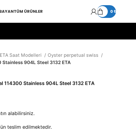
 BAYAN
TÜM ÜRÜNLER
0
₺
 ETA Saat Modelleri
Oyster perpetual swiss
0 Stainless 904L Steel 3132 ETA
al 114300 Stainless 904L Steel 3132 ETA
ın alabilirsiniz.
gün teslim edilmektedir.