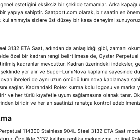
 genel estetiğini eksiksiz bir şekilde tamamlar. Arka kapağ
r yapıya sahiptir. Saatport.com olarak, bir saatin en öneml
 kullanımıyla sizlere üst düzey bir kasa deneyimi sunuyoruz
el 3132 ETA Saat, adından da anlaşıldığı gibi, zamanı okum
de özel bir kadran rengi belirtilmese de, Oyster Perpetual se
ştirilmiş kadranlar mevcuttur. Kadran üzerindeki indeksler, ge
er şeklinde yer alır ve Super-LumiNova kaplama sayesinde dü
kovan ibreleri de aynı uzun ömürlü luminova kaplamaya sahi
nı sağlar. Kadrandaki Rolex kurma kolu logosu ve marka yazı
rir ve her türlü kıyafetle uyum sağlamasına olanak tanır. Ok
den biridir ve her an saatinizi rahatça kontrol edebilmenizi
zma
 Perpetual 114300 Stainless 904L Steel 3132 ETA Saat model
r. Özellikle 3132 kalibre replika mekanizma, orijinal Rolex 