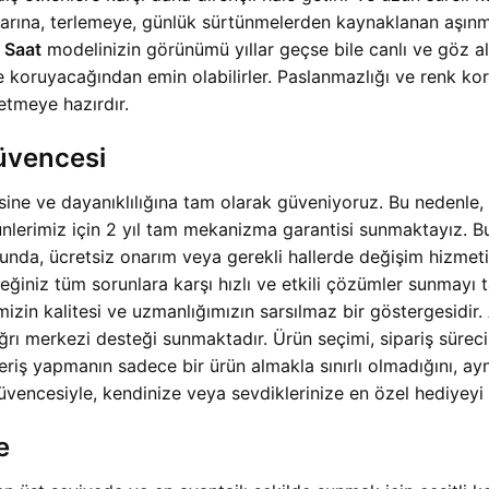
ınlarına, terlemeye, günlük sürtünmelerden kaynaklanan aşınm
 Saat
modelinizin görünümü yıllar geçse bile canlı ve göz alıc
üre koruyacağından emin olabilirler. Paslanmazlığı ve renk k
etmeye hazırdır.
Güvencesi
sine ve dayanıklılığına tam olarak güveniyoruz. Bu nedenle,
nlerimiz için 2 yıl tam mekanizma garantisi sunmaktayız. B
unda, ücretsiz onarım veya gerekli hallerde değişim hizmet
ğiniz tüm sorunlara karşı hızlı ve etkili çözümler sunmayı t
mizin kalitesi ve uzmanlığımızın sarsılmaz bir göstergesidir.
 çağrı merkezi desteği sunmaktadır. Ürün seçimi, sipariş süre
veriş yapmanın sadece bir ürün almakla sınırlı olmadığını, 
cesiyle, kendinize veya sevdiklerinize en özel hediyeyi gön
e