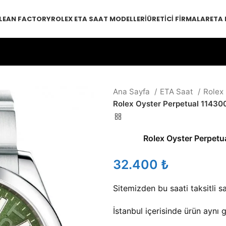
LEAN FACTORY
ROLEX ETA SAAT MODELLERI
ÜRETICI FIRMALAR
ETA
Ana Sayfa
ETA Saat
Rolex
Rolex Oyster Perpetual 11430
Rolex Oyster Perpetu
₺
Sitemizden bu saati taksitli sat
İstanbul içerisinde ürün aynı 