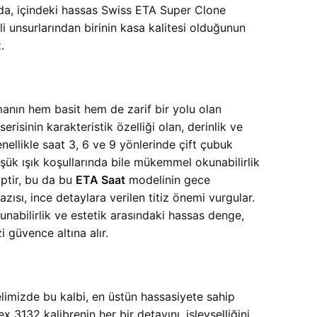
ı da, içindeki hassas Swiss ETA Super Clone
i unsurlarından birinin kasa kalitesi olduğunun
.
anın hem basit hem de zarif bir yolu olan
risinin karakteristik özelliği olan, derinlik ve
nellikle saat 3, 6 ve 9 yönlerinde çift çubuk
şük ışık koşullarında bile mükemmel okunabilirlik
ptir, bu da bu
ETA Saat
modelinin gece
sı, ince detaylara verilen titiz önemi vurgular.
unabilirlik ve estetik arasındaki hassas denge,
 güvence altına alır.
imizde bu kalbi, en üstün hassasiyete sahip
3132 kalibrenin her bir detayını, işlevselliğini