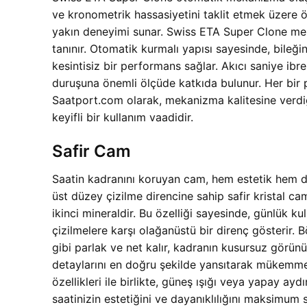
ve kronometrik hassasiyetini taklit etmek üzere öze
yakın deneyimi sunar. Swiss ETA Super Clone mek
tanınır. Otomatik kurmalı yapısı sayesinde, bileğ
kesintisiz bir performans sağlar. Akıcı saniye ibre
duruşuna önemli ölçüde katkıda bulunur. Her bir pa
Saatport.com olarak, mekanizma kalitesine verdiği
keyifli bir kullanım vaadidir.
Safir Cam
Saatin kadranını koruyan cam, hem estetik hem de
üst düzey çizilme direncine sahip safir kristal ca
ikinci mineraldir. Bu özelliği sayesinde, günlük 
çizilmelere karşı olağanüstü bir direnç gösterir
gibi parlak ve net kalır, kadranın kusursuz görün
detaylarını en doğru şekilde yansıtarak mükemmel
özellikleri ile birlikte, güneş ışığı veya yapay a
saatinizin estetiğini ve dayanıklılığını maksimum 