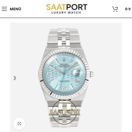
MENÜ
0
₺
Büyütmek için tıklayın