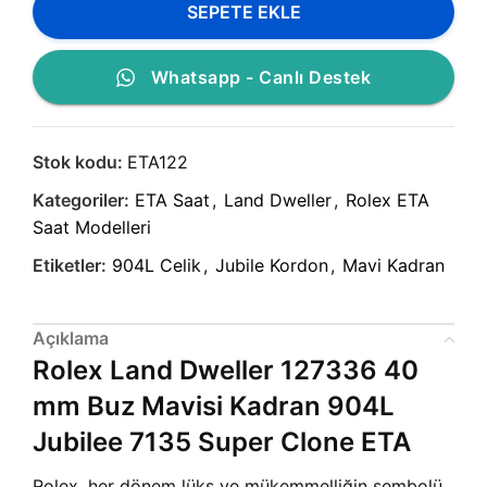
SEPETE EKLE
Whatsapp - Canlı Destek
Stok kodu:
ETA122
Kategoriler:
ETA Saat
,
Land Dweller
,
Rolex ETA
Saat Modelleri
Etiketler:
904L Celik
,
Jubile Kordon
,
Mavi Kadran
Açıklama
Rolex Land Dweller 127336 40
mm Buz Mavisi Kadran 904L
Jubilee 7135 Super Clone ETA
Rolex, her dönem lüks ve mükemmelliğin sembolü