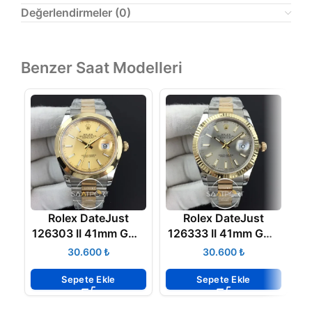
Değerlendirmeler (0)
Benzer Saat Modelleri
Rolex DateJust
Rolex DateJust
126303 II 41mm GMF
126333 II 41mm GMF
B
Best Edition YG
11 Best Edition YG
₺
₺
Wrapped YG Sticks
Wrapped Gray Sticks
Dial on SSYG Oyster
Dial super Clone
Sepete Ekle
Sepete Ekle
Bracelet 3235
3235