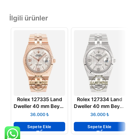
İlgili ürünler
Rolex 127335 Land
Rolex 127334 Land
Dweller 40 mm Beyaz
Dweller 40 mm Beyaz
Petek Kadran 904L
Petek Kadran 904L
₺
₺
Everose 7135 Super
Jubilee 7135 Super
Clone ETA
Clone ETA
Sepete Ekle
Sepete Ekle