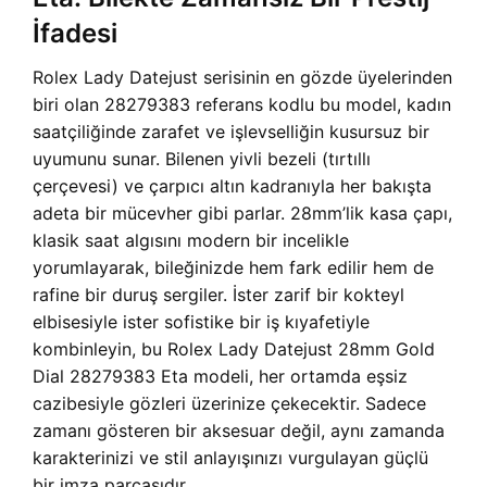
İfadesi
Rolex Lady Datejust serisinin en gözde üyelerinden
biri olan 28279383 referans kodlu bu model, kadın
saatçiliğinde zarafet ve işlevselliğin kusursuz bir
uyumunu sunar. Bilenen yivli bezeli (tırtıllı
çerçevesi) ve çarpıcı altın kadranıyla her bakışta
adeta bir mücevher gibi parlar. 28mm’lik kasa çapı,
klasik saat algısını modern bir incelikle
yorumlayarak, bileğinizde hem fark edilir hem de
rafine bir duruş sergiler. İster zarif bir kokteyl
elbisesiyle ister sofistike bir iş kıyafetiyle
kombinleyin, bu Rolex Lady Datejust 28mm Gold
Dial 28279383 Eta modeli, her ortamda eşsiz
cazibesiyle gözleri üzerinize çekecektir. Sadece
zamanı gösteren bir aksesuar değil, aynı zamanda
karakterinizi ve stil anlayışınızı vurgulayan güçlü
bir imza parçasıdır.