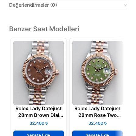
Değerlendirmeler (0)
Benzer Saat Modelleri
Rolex Lady Datejust
Rolex Lady Datejust
R
28mm Brown Dial
28mm Rose Two
279171G Eta Saat
Tone 279173 Eta
₺
₺
Sepete Ekle
Sepete Ekle