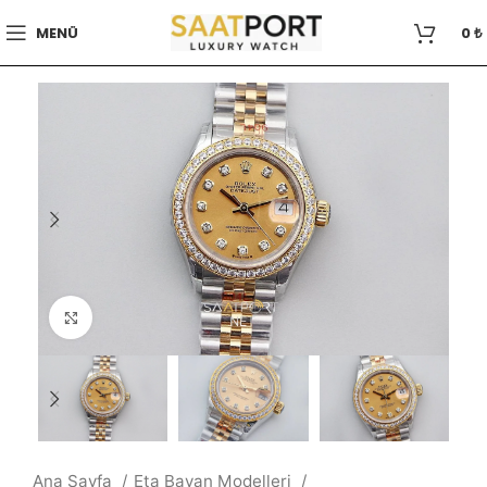
MENÜ
0
₺
Büyütmek için tıklayın
Ana Sayfa
Eta Bayan Modelleri