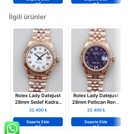
İlgili ürünler
Rolex Lady Datejust
Rolex Lady Datejust
R
28mm Sedef Kadran
28mm Patlıcan Rengi
2
Full Rose Eta
Full Rose Eta
₺
₺
Sepete Ekle
Sepete Ekle