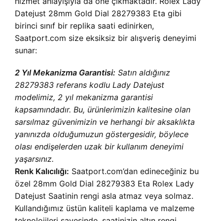
hizmet anlayışıyla da öne çıkmaktadır. Rolex Lady
Datejust 28mm Gold Dial 28279383 Eta gibi
birinci sınıf bir replika saati edinirken,
Saatport.com size eksiksiz bir alışveriş deneyimi
sunar:
2 Yıl Mekanizma Garantisi:
Satın aldığınız
28279383 referans kodlu Lady Datejust
modelimiz, 2 yıl mekanizma garantisi
kapsamındadır. Bu, ürünlerimizin kalitesine olan
sarsılmaz güvenimizin ve herhangi bir aksaklıkta
yanınızda olduğumuzun göstergesidir, böylece
olası endişelerden uzak bir kullanım deneyimi
yaşarsınız.
Renk Kalıcılığı:
Saatport.com’dan edineceğiniz bu
özel 28mm Gold Dial 28279383 Eta Rolex Lady
Datejust Saatinin rengi asla atmaz veya solmaz.
Kullandığımız üstün kaliteli kaplama ve malzeme
teknolojileri sayesinde, saatinizin altın rengi