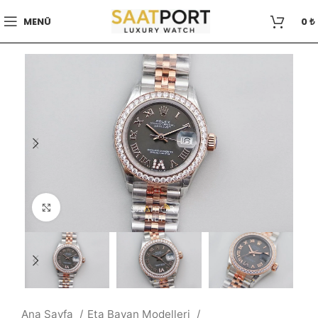
MENÜ
0
₺
Büyütmek için tıklayın
Ana Sayfa
Eta Bayan Modelleri