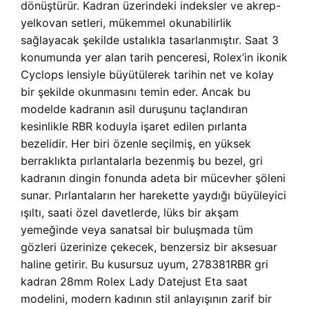
dönüştürür. Kadran üzerindeki indeksler ve akrep-
yelkovan setleri, mükemmel okunabilirlik
sağlayacak şekilde ustalıkla tasarlanmıştır. Saat 3
konumunda yer alan tarih penceresi, Rolex’in ikonik
Cyclops lensiyle büyütülerek tarihin net ve kolay
bir şekilde okunmasını temin eder. Ancak bu
modelde kadranın asil duruşunu taçlandıran
kesinlikle RBR koduyla işaret edilen pırlanta
bezelidir. Her biri özenle seçilmiş, en yüksek
berraklıkta pırlantalarla bezenmiş bu bezel, gri
kadranın dingin fonunda adeta bir mücevher şöleni
sunar. Pırlantaların her harekette yaydığı büyüleyici
ışıltı, saati özel davetlerde, lüks bir akşam
yemeğinde veya sanatsal bir buluşmada tüm
gözleri üzerinize çekecek, benzersiz bir aksesuar
haline getirir. Bu kusursuz uyum, 278381RBR gri
kadran 28mm Rolex Lady Datejust Eta saat
modelini, modern kadının stil anlayışının zarif bir