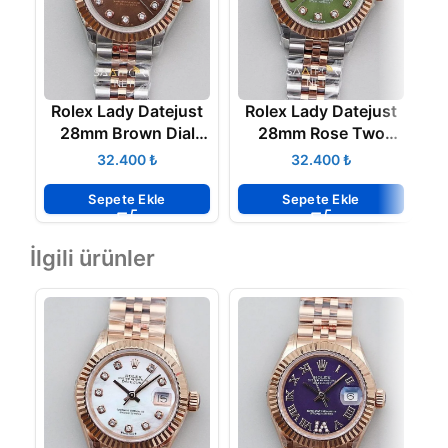
Rolex Lady Datejust
Rolex Lady Datejust
R
28mm Brown Dial
28mm Rose Two
279171G Eta Saat
Tone 279173 Eta
₺
₺
Sepete Ekle
Sepete Ekle
İlgili ürünler