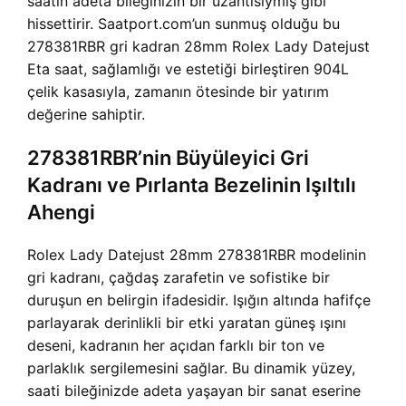
saatin adeta bileğinizin bir uzantısıymış gibi
hissettirir. Saatport.com’un sunmuş olduğu bu
278381RBR gri kadran 28mm Rolex Lady Datejust
Eta saat, sağlamlığı ve estetiği birleştiren 904L
çelik kasasıyla, zamanın ötesinde bir yatırım
değerine sahiptir.
278381RBR’nin Büyüleyici Gri
Kadranı ve Pırlanta Bezelinin Işıltılı
Ahengi
Rolex Lady Datejust 28mm 278381RBR modelinin
gri kadranı, çağdaş zarafetin ve sofistike bir
duruşun en belirgin ifadesidir. Işığın altında hafifçe
parlayarak derinlikli bir etki yaratan güneş ışını
deseni, kadranın her açıdan farklı bir ton ve
parlaklık sergilemesini sağlar. Bu dinamik yüzey,
saati bileğinizde adeta yaşayan bir sanat eserine