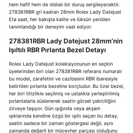
hem hafif hem de iddialı bir duruş sergileyecektir.
278381RBR gri kadran 28mm Rolex Lady Datejust
Eta saat, her bakışta kalite ve lüksün yeniden
tanımlandığı bir deneyim vaat ediyor.
278381RBR Lady Datejust 28mm’nin
Işıltılı RBR Pırlanta Bezel Detayı
Rolex Lady Datejust koleksiyonunun en seçkin
üyelerinden biri olan 278381RBR referans numaralı
bu model, zarafetini ve cazibesini RBR ibaresiyle
belirtilen pırlanta bezeline borçludur. Bu özel bezel,
her biri titizlikle seçilmiş ve ustalıkla yerleştirilmiş
pırlantalarla süslenerek saatin görsel çekiciliğini
zirveye taşıyor. Gün ışığında veya akşam
ışıklarında kendine özgü bir ışıltı saçan bu detay,
saatin sadece bir zaman göstergesi değil, aynı
zamanda değerli bir mücevher parçası olduğunu