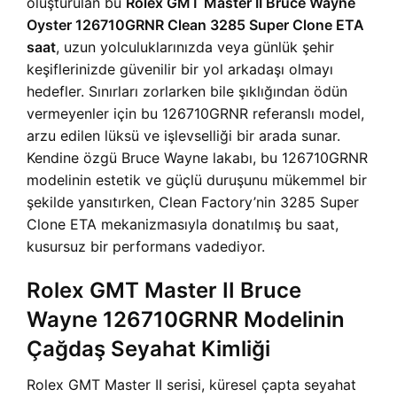
oluşturulan bu
Rolex GMT Master II Bruce Wayne
Oyster 126710GRNR Clean 3285 Super Clone ETA
saat
, uzun yolculuklarınızda veya günlük şehir
keşiflerinizde güvenilir bir yol arkadaşı olmayı
hedefler. Sınırları zorlarken bile şıklığından ödün
vermeyenler için bu 126710GRNR referanslı model,
arzu edilen lüksü ve işlevselliği bir arada sunar.
Kendine özgü Bruce Wayne lakabı, bu 126710GRNR
modelinin estetik ve güçlü duruşunu mükemmel bir
şekilde yansıtırken, Clean Factory’nin 3285 Super
Clone ETA mekanizmasıyla donatılmış bu saat,
kusursuz bir performans vadediyor.
Rolex GMT Master II Bruce
Wayne 126710GRNR Modelinin
Çağdaş Seyahat Kimliği
Rolex GMT Master II serisi, küresel çapta seyahat