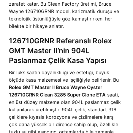
zarafet katar. Bu Clean Factory üretimi, Bruce
Wayne 126710GRNR model, karizmatik duruşu ve
teknolojik üstünlüğüyle göz kamaştırırken, her
bilekte bir hikaye anlatır.
126710GRNR Referanslı Rolex
GMT Master II’nin 904L
Paslanmaz Çelik Kasa Yapısı
Bir lüks saatin dayanıklılığı ve estetiği, büyük
ölçüde kasa malzemesi ve işçiliğiyle belirlenir. Bu
Rolex GMT Master II Bruce Wayne Oyster
126710GRNR Clean 3285 Super Clone ETA
saati,
en üst düzey malzeme olan 904L paslanmaz çelik
kullanılarak üretilmiştir. 904L çelik, standart 316L
çeliklere kıyasla korozyona ve çizilmelere karşı
çok daha yüksek bir dirence sahip olup, özellikle
tuzlu su gibi aşındırıcı ortamlarda bile zamanla