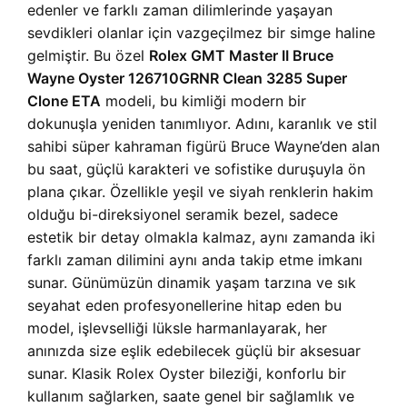
edenler ve farklı zaman dilimlerinde yaşayan
sevdikleri olanlar için vazgeçilmez bir simge haline
gelmiştir. Bu özel
Rolex GMT Master II Bruce
Wayne Oyster 126710GRNR Clean 3285 Super
Clone ETA
modeli, bu kimliği modern bir
dokunuşla yeniden tanımlıyor. Adını, karanlık ve stil
sahibi süper kahraman figürü Bruce Wayne’den alan
bu saat, güçlü karakteri ve sofistike duruşuyla ön
plana çıkar. Özellikle yeşil ve siyah renklerin hakim
olduğu bi-direksiyonel seramik bezel, sadece
estetik bir detay olmakla kalmaz, aynı zamanda iki
farklı zaman dilimini aynı anda takip etme imkanı
sunar. Günümüzün dinamik yaşam tarzına ve sık
seyahat eden profesyonellerine hitap eden bu
model, işlevselliği lüksle harmanlayarak, her
anınızda size eşlik edebilecek güçlü bir aksesuar
sunar. Klasik Rolex Oyster bileziği, konforlu bir
kullanım sağlarken, saate genel bir sağlamlık ve