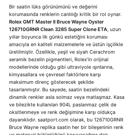
Bir saatin lüks görünümünü ve değerini
korumasında renklerin canlılığı kritik bir rol oynar.
Rolex GMT Master II Bruce Wayne Oyster
126710GRNR Clean 3285 Super Clone ETA
, uzun
yıllar boyunca ilk günkü estetiğini koruması
amacıyla en kaliteli malzemelerle ve üstün işçilikle
üretilmiştir. Özellikle, yeşil ve siyah Cerachrom
seramik bezelin pigmentleri, Rolex’in orijinal
modellerinde olduğu gibi ultraviyole ışınlarına,
kimyasallara ve çevresel faktörlere karşı
maksimum direnç gösterecek şekilde
tasarlanmıştır. Bu sayede, saatin bezelindeki
dinamik renkler asla solmaz veya matlaşmaz. Kasa
ve bilezikte kullanılan 904L paslanmaz çelik de
oksitlenmeye ve renk değişimine karşı oldukça
dayanıklıdır. saatport.com olarak, bu 126710GRNR
Bruce Wayne replika saatin her bir bileşeninin renk
ve materyal bütünlüğünü koruyacağına dair