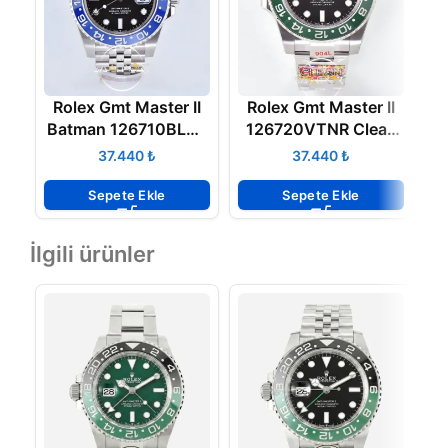
Rolex Gmt Master II
Rolex Gmt Master II
Batman 126710BLNR
126720VTNR Clean
DD3285 Clean
Factory 3285 Eta
B
₺
₺
Factory Eta
Mekanizma
Mekanizma
Sepete Ekle
Sepete Ekle
İlgili ürünler