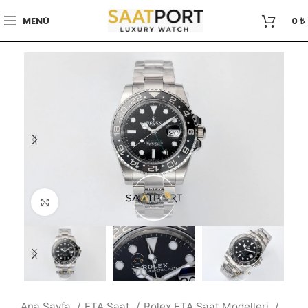
MENÜ
0
₺
Büyütmek için tıklayın
Ana Sayfa
ETA Saat
Rolex ETA Saat Modelleri