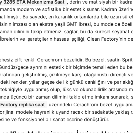
ry 3285 ETA Mekanizma Saat
, derin ve mat siyah bir kadra
amanda modern ve sofistike bir estetik sunar. Kadran üzerind
atılmıştır. Bu sayede, en karanlık ortamlarda bile uzun sürel
inin imzası olan ekstra yeşil GMT ibresi, bu modelde özellikl
 zaman dilimini takip etmenizi sağlar, bu da küresel seyahat
. İbrelerin ve işaretçilerin hassas işçiliği, Clean Factory’nin
esiz çift renkli Cerachrom bezelidir. Bu bezel, saatin Sprit
 Gündüz/gece ayrımını estetik bir biçimde temsil eden bu bezel
tarafından geliştirilmiş, çizilmeye karşı olağanüstü dirençli
ki renkler, yıllar geçse de ilk günkü canlılığını ve parlakl
 tekniğiyle uygulanmış olup, lüks ve okunabilirlik arasında
ığında üçüncü bir zaman dilimini takip etme imkanı sunarak, sa
ctory replika saat
üzerindeki Cerachrom bezel uygulaması
orijinal modele hayranlık uyandıracak bir sadakatle yaklaşır
esine ve fonksiyonel bir sanat eserine dönüştürür.