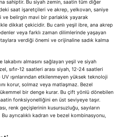
na sahiptir. Bu siyah zemin, saatin tüm diğer
eki saat işaretçileri ve akrep, yelkovan, saniye
i ve belirgin mavi bir parlaklık yayarak
e dikkat çekicidir. Bu canlı yeşil ibre, ana akrep
 edenler veya farklı zaman dilimlerinde yaşayan
 detaylara verdiği önemi ve orijinaline sadık kalma
e lakabını almasını sağlayan yeşil ve siyah
, sıfır-12 saatleri arası siyah, 12-24 saatleri
 ve UV ışınlarından etkilenmeyen yüksek teknoloji
ığını korur, solmaz veya matlaşmaz. Bezel
 mükemmel bir denge kurar. Bu çift yönlü dönebilen
atin fonksiyonelliğini en üst seviyeye taşır.
, renk geçişlerinin kusursuzluğu, sayıların
. Bu ayrıcalıklı kadran ve bezel kombinasyonu,