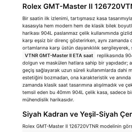
Rolex GMT-Master II 126720VT
Bir saatin ilk izlenimi, tartışmasız kasa tasar
kasasıyla hem modern hem de klasik bilek boyutla
harikası 904L paslanmaz çelik kullanımında gizli
karşı eşsiz bir direnç gösterirken, aynı zamanda d
ortamlarına karşı üstün dayanıklılık sergileyerek, 
VTNR GMT-Master II ETA saat
replikasında 904
dolgun ve maskülen hatlara sahip bir yapıdadır; 
geçiş sağlayarak uzun süreli kullanımlarda dahi 
estetiğini bozmadan, ona karakteristik ve anında 
zamanda klasik saat tasarımına alışılmadık ve çeki
temsil eden bu 40mm 904L çelik kasa, sadece bir
mühendislik harikasıdır.
Siyah Kadran ve Yeşil-Siyah Çer
Rolex GMT-Master II 126720VTNR modelinin görsel ki