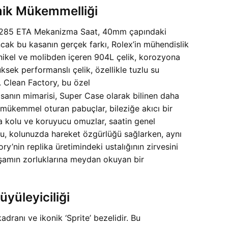
ik Mükemmelliği
ry 3285 ETA Mekanizma Saat, 40mm çapındaki
ak bu kasanın gerçek farkı, Rolex’in mühendislik
 nikel ve molibden içeren 904L çelik, korozyona
ksek performanslı çelik, özellikle tuzlu su
r. Clean Factory, bu özel
Kasanın mimarisi, Super Case olarak bilinen daha
 mükemmel oturan pabuçlar, bileziğe akıcı bir
a kolu ve koruyucu omuzlar, saatin genel
onu, kolunuzda hareket özgürlüğü sağlarken, aynı
y’nin replika üretimindeki ustalığının zirvesini
aşamın zorluklarına meydan okuyan bir
yüleyiciliği
dranı ve ikonik ‘Sprite’ bezelidir. Bu