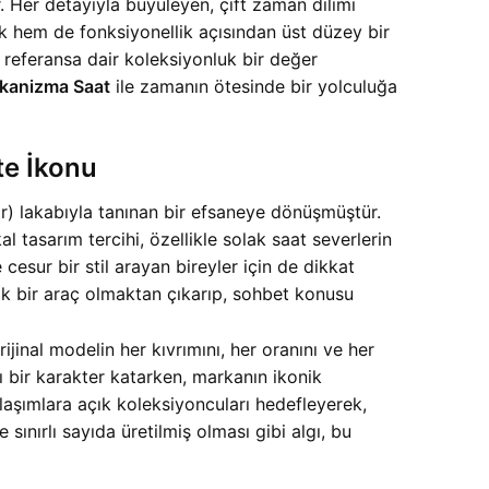
. Her detayıyla büyüleyen, çift zaman dilimi
ik hem de fonksiyonellik açısından üst düzey bir
 referansa dair koleksiyonluk bir değer
kanizma Saat
ile zamanın ötesinde bir yolculuğa
te İkonu
) lakabıyla tanınan bir efsaneye dönüşmüştür.
l tasarım tercihi, özellikle solak saat severlerin
cesur bir stil arayan bireyler için de dikkat
ik bir araç olmaktan çıkarıp, sohbet konusu
rijinal modelin her kıvrımını, her oranını ve her
ı bir karakter katarken, markanın ikonik
laşımlara açık koleksiyoncuları hedefleyerek,
ınırlı sayıda üretilmiş olması gibi algı, bu