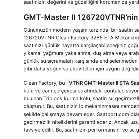
saatinizin değerini ve güzelliğini korumanıza yard
GMT-Master II 126720VTNR’nin 
Günümüzün modern yaşam tarzında, bir saatin sade
126720VTNR Clean Factory 3285 ETA Mekanizma Saat
saatinizi günlük hayatta karşılaşabileceğiniz çoğu
yıkama, yağmura yakalanma, duş alma veya araba y
günlük su sıçramaları karşısında endişelenmeden s
gibi daha yoğun su aktiviteleri için uygun değildir
Clean Factory, bu
VTNR GMT-Master II ETA Saa
kolu ve cam çerçevesi etrafındaki contalar, suyun 
bulunan Triplock kurma kolu, saatin su geçirmezl
oluşturur. Bu, saatinizin iç mekanizmasını nemd
şekilde çalışmaya devam eder. Saatport.com ola
geçirmezlik niteliklerini garanti ederiz. Ancak uzu
tavsiye edilir. Bu, saatinizin performansını ve su 