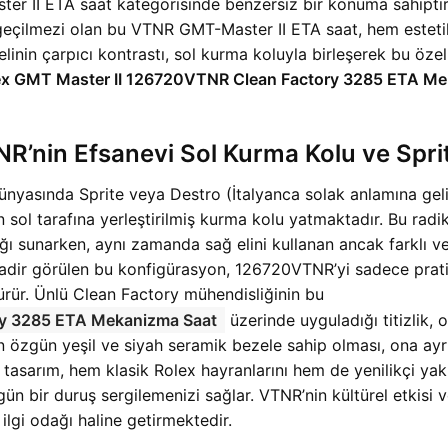
ter II ETA saat kategorisinde benzersiz bir konuma sahiptir
vazgeçilmezi olan bu VTNR GMT-Master II ETA saat, hem estet
inin çarpıcı kontrastı, sol kurma koluyla birleşerek bu özel
ex GMT Master II 126720VTNR Clean Factory 3285 ETA Me
’nin Efsanevi Sol Kurma Kolu ve Spri
yasında Sprite veya Destro (İtalyanca solak anlamına gelir
 sol tarafına yerleştirilmiş kurma kolu yatmaktadır. Bu radika
ğı sunarken, aynı zamanda sağ elini kullanan ancak farklı ve 
e nadir görülen bu konfigürasyon, 126720VTNR’yi sadece prat
rür. Ünlü Clean Factory mühendisliğinin bu
ry 3285 ETA Mekanizma Saat
üzerinde uyguladığı titizlik, o
in özgün yeşil ve siyah seramik bezele sahip olması, ona ayr
tasarım, hem klasik Rolex hayranlarını hem de yenilikçi yak
bir duruş sergilemenizi sağlar. VTNR’nin kültürel etkisi ve s
ilgi odağı haline getirmektedir.