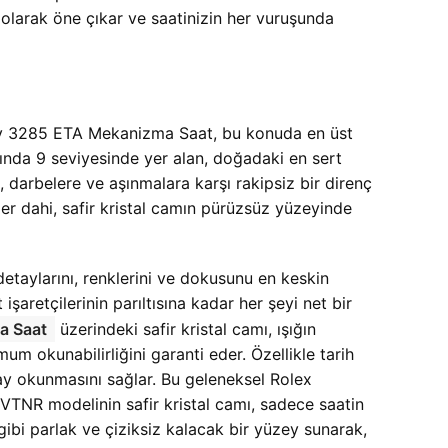
 olarak öne çıkar ve saatinizin her vuruşunda
tory 3285 ETA Mekanizma Saat, bu konuda en üst
tında 9 seviyesinde yer alan, doğadaki en sert
 darbelere ve aşınmalara karşı rakipsiz bir direnç
er dahi, safir kristal camın pürüzsüz yüzeyinde
 detaylarını, renklerini ve dokusunu en keskin
şaretçilerinin parıltısına kadar her şeyi net bir
a Saat
üzerindeki safir kristal camı, ışığın
um okunabilirliğini garanti eder. Özellikle tarih
lay okunmasını sağlar. Bu geleneksel Rolex
n VTNR modelinin safir kristal camı, sadece saatin
 gibi parlak ve çiziksiz kalacak bir yüzey sunarak,