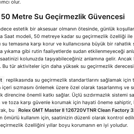
ımcı olur.
50 Metre Su Geçirmezlik Güvencesi
ce estetik bir aksesuar olmanın ötesinde, günlük koşullara
 modeli, 50 metreye kadar su geçirmezlik özelliği ile bu b
 su temasına karşı korur ve kullanıcısına büyük bir rahatlık 
ıkama gibi rutin faaliyetlerde sudan etkilenmeyeceği anlamı
aatinizi kolunuzda taşıyabileceğiniz anlamına gelir. Ancak 
. Bu tür aktiviteler için daha yüksek su geçirmezlik derecesin
t
replikasında su geçirmezlik standartlarını sağlamak için ti
içeri sızmasını önlemek üzere özel olarak tasarlanmış ve sıkı 
ik direncine önemli katkı sağlar. Üçlü sızdırmazlık sistemi
en ve toza karşı güvenle korumak için hayati öneme sahipti
rak, bu
Rolex GMT Master II 126720VTNR Clean Factory 
n ömürlü kullanım için, saatinizin düzenli olarak kontrol edilm
geçirmezlik özelliğini yıllar boyu korumanın en iyi yoludur.