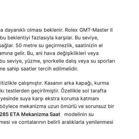
 dayanıklı olması beklenir. Rolex GMT-Master II
eklentiyi fazlasıyla karşılar. Bu seviye,
sağlar. 50 metre su geçirmezlik, saatinizin el
na gelir. Bu, ani hava değişiklikleri veya
bu seviye, yüzme, şnorkelle dalış veya su sporları
e sahip saatler tercih edilmelidir.
tizlikle çalışmıştır. Kasanın arka kapağı, kurma
testlerden geçirilmiştir. Özellikle sol tarafta
 sayesinde suya karşı ekstra koruma katmanı
r, böylece mekanizma uzun ömürlü ve sorunsuz bir
3285 ETA Mekanizma Saat
modelinin su
esi ve contalarının belirli aralıklarla yenilenmesi