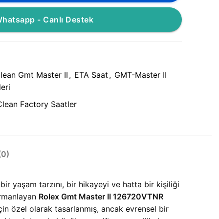
hatsapp - Canlı Destek
lean Gmt Master II
,
ETA Saat
,
GMT-Master II
eri
Clean Factory Saatler
0)
yaşam tarzını, bir hikayeyi ve hatta bir kişiliği
harmanlayan
Rolex Gmt Master II 126720VTNR
in özel olarak tasarlanmış, ancak evrensel bir