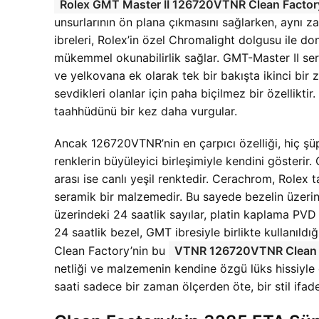
Rolex GMT Master II 126720VTNR Clean Facto
unsurlarının ön plana çıkmasını sağlarken, aynı z
ibreleri, Rolex’in özel Chromalight dolgusu ile don
mükemmel okunabilirlik sağlar. GMT-Master II seris
ve yelkovana ek olarak tek bir bakışta ikinci bir
sevdikleri olanlar için paha biçilmez bir özelliktir
taahhüdünü bir kez daha vurgular.
Ancak 126720VTNR’nin en çarpıcı özelliği, hiç şüph
renklerin büyüleyici birleşimiyle kendini gösterir.
arası ise canlı yeşil renktedir. Cerachrom, Rolex 
seramik bir malzemedir. Bu sayede bezelin üzerinde
üzerindeki 24 saatlik sayılar, platin kaplama PVD
24 saatlik bezel, GMT ibresiyle birlikte kullanıld
Clean Factory’nin bu
VTNR 126720VTNR Clean Fa
netliği ve malzemenin kendine özgü lüks hissiyle 
saati sadece bir zaman ölçerden öte, bir stil ifad