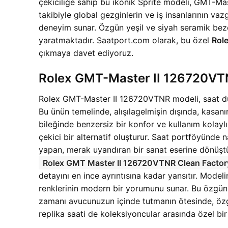
çekiciliğe sahip bu ikonik Sprite modeli, GMT-Mas
takibiyle global gezginlerin ve iş insanlarının 
deneyim sunar. Özgün yeşil ve siyah seramik bezel
yaratmaktadır. Saatport.com olarak, bu özel
Rol
çıkmaya davet ediyoruz.
Rolex GMT-Master II 126720VTNR
Rolex GMT-Master II 126720VTNR modeli, saat dün
Bu ünün temelinde, alışılagelmişin dışında, kasanın
bileğinde benzersiz bir konfor ve kullanım kolaylı
çekici bir alternatif oluşturur. Saat portföyünd
yapan, merak uyandıran bir sanat eserine dönüştü
Rolex GMT Master II 126720VTNR Clean Facto
detayını en ince ayrıntısına kadar yansıtır. Model
renklerinin modern bir yorumunu sunar. Bu özgün 
zamanı avucunuzun içinde tutmanın ötesinde, özgün 
replika saati de koleksiyoncular arasında özel bir 