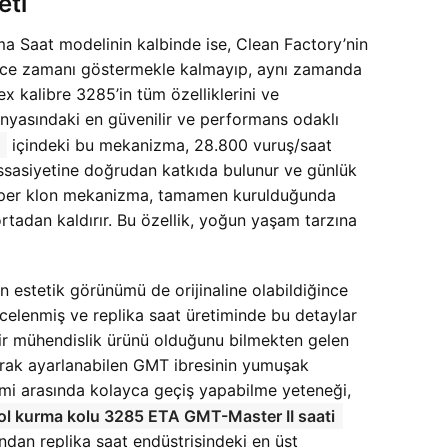
eti
 Saat modelinin kalbinde ise, Clean Factory’nin
ece zamanı göstermekle kalmayıp, aynı zamanda
ex kalibre 3285’in tüm özelliklerini ve
dünyasındaki en güvenilir ve performans odaklı
içindeki bu mekanizma, 28.800 vuruş/saat
hassasiyetine doğrudan katkıda bulunur ve günlük
süper klon mekanizma, tamamen kurulduğunda
rtadan kaldırır. Bu özellik, yoğun yaşam tarzına
n estetik görünümü de orijinaline olabildiğince
 incelenmiş ve replika saat üretiminde bu detaylar
iz bir mühendislik ürünü olduğunu bilmekten gelen
arak ayarlanabilen GMT ibresinin yumuşak
limi arasında kolayca geçiş yapabilme yeteneği,
ol kurma kolu 3285 ETA GMT-Master II saati
ndan replika saat endüstrisindeki en üst