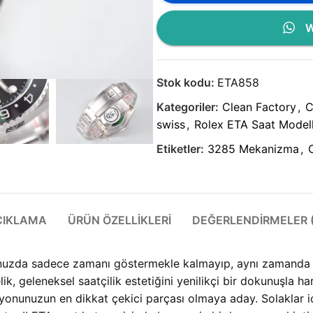
W
Stok kodu:
ETA858
Kategoriler:
Clean Factory
,
C
swiss
,
Rolex ETA Saat Modell
Etiketler:
3285 Mekanizma
,
ÇIKLAMA
ÜRÜN ÖZELLIKLERI
DEĞERLENDIRMELER (
unuzda sadece zamanı göstermekle kalmayıp, aynı zamanda bir 
elik, geleneksel saatçilik estetiğini yenilikçi bir dokunuşla 
iyonunuzun en dikkat çekici parçası olmaya aday. Solaklar iç