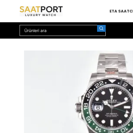
ETA SAAT
C