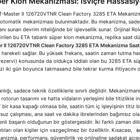
er Klon Mekanizması: İsviçre Hassasiy
MT-Master II 126720VTNR Clean Factory 3285 ETA Mekanizma
e otomatik mekanizması bulunmaktadır. Bu mekanizma, sad
nı sunan devrim niteliğinde bir işlevsellik sunar. Orijinal Rol
ştirilen bu ETA tabanlı süper klon mekanizma, replika saat 
r II 126720VTNR Clean Factory 3285 ETA Mekanizma Saat
esi hareketi sağlar. Bu yüksek frekans, saatin zaman tutma 
 rezervi) konusunda da oldukça iddialı olan bu 3285 ETA 
izi iki gün boyunca takmasanız bile tekrar kurma ihtiyacını o
ğı, sadece teknik özelliklerle sınırlı değildir. Mekanizmanı
 rotorun tasarımı ve hatta vidaların yerleşimi bile titizlikle
faf bir kasa kapağı olmasa bile, saatin tüm iç işleyişinin tit
uz çalışması, ana saat ve dakika ibrelerinden bağımsız ol
i başarılı olduğunun bir göstergesidir. İki farklı zaman di
ları olan kişiler için vazgeçilmez bir özelliktir. Kısacası,
s
izma, performans, güvenilirlik ve orijinaline sadakat açısı