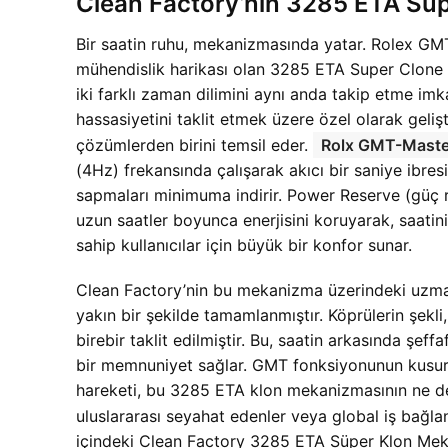
Clean Factory’nin 3285 ETA Süp
Bir saatin ruhu, mekanizmasında yatar. Rolex G
mühendislik harikası olan 3285 ETA Super Clon
iki farklı zaman dilimini aynı anda takip etme imka
hassasiyetini taklit etmek üzere özel olarak geli
çözümlerden birini temsil eder.
Rolx GMT-Maste
(4Hz) frekansında çalışarak akıcı bir saniye ibr
sapmaları minimuma indirir. Power Reserve (güç
uzun saatler boyunca enerjisini koruyarak, saatin
sahip kullanıcılar için büyük bir konfor sunar.
Clean Factory’nin bu mekanizma üzerindeki uzmanlı
yakın bir şekilde tamamlanmıştır. Köprülerin şekli,
birebir taklit edilmiştir. Bu, saatin arkasında şef
bir memnuniyet sağlar. GMT fonksiyonunun kusurs
hareketi, bu 3285 ETA klon mekanizmasının ne denl
uluslararası seyahat edenler veya global iş bağlantı
içindeki Clean Factory 3285 ETA Süper Klon Mekan