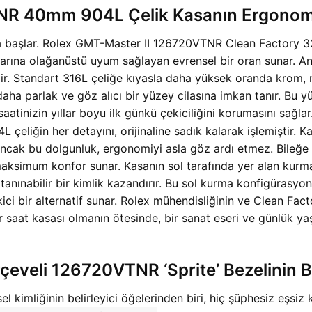
NR 40mm 904L Çelik Kasanın Ergonom
ımıyla başlar. Rolex GMT-Master II 126720VTNR Clean Facto
rına olağanüstü uyum sağlayan evrensel bir oran sunar. Anc
dir. Standart 316L çeliğe kıyasla daha yüksek oranda krom,
aha parlak ve göz alıcı bir yüzey cilasına imkan tanır. Bu yü
saatinizin yıllar boyu ilk günkü çekiciliğini korumasını sağla
L çeliğin her detayını, orijinaline sadık kalarak işlemiştir. 
ancak bu dolgunluk, ergonomiyi asla göz ardı etmez. Bileğe
maksimum konfor sunar. Kasanın sol tarafında yer alan kurm
tanınabilir bir kimlik kazandırır. Bu sol kurma konfigürasy
ci bir alternatif sunar. Rolex mühendisliğinin ve Clean Factor
 saat kasası olmanın ötesinde, bir sanat eseri ve günlük y
çeveli 126720VTNR ‘Sprite’ Bezelinin Bü
mliğinin belirleyici öğelerinden biri, hiç şüphesiz eşsiz ka