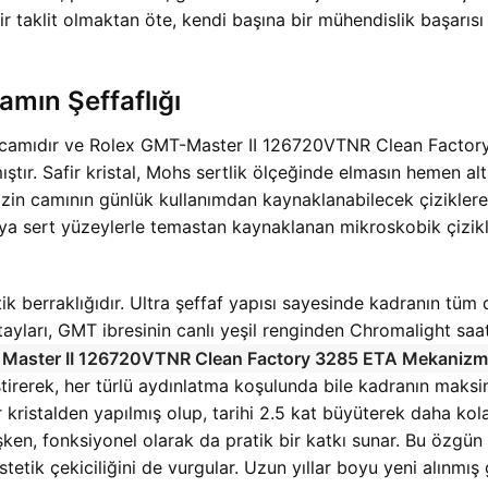
r taklit olmaktan öte, kendi başına bir mühendislik başarısı
Camın Şeffaflığı
ri de camıdır ve Rolex GMT-Master II 126720VTNR Clean Fac
ıştır. Safir kristal, Mohs sertlik ölçeğinde elmasın hemen al
nizin camının günlük kullanımdan kaynaklanabilecek çiziklere,
eya sert yüzeylerle temastan kaynaklanan mikroskobik çizikl
tik berraklığıdır. Ultra şeffaf yapısı sayesinde kadranın tüm
tayları, GMT ibresinin canlı yeşil renginden Chromalight saat i
Master II 126720VTNR Clean Factory 3285 ETA Mekanizm
ştirerek, her türlü aydınlatma koşulunda bile kadranın maksim
r kristalden yapılmış olup, tarihi 2.5 kat büyüterek daha ko
işken, fonksiyonel olarak da pratik bir katkı sunar. Bu özgü
tetik çekiciliğini de vurgular. Uzun yıllar boyu yeni alınmış