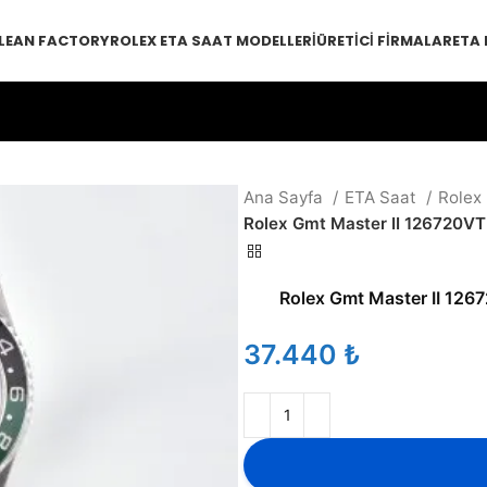
LEAN FACTORY
ROLEX ETA SAAT MODELLERI
ÜRETICI FIRMALAR
ETA
Ana Sayfa
ETA Saat
Rolex
Rolex Gmt Master II 126720V
Rolex Gmt Master II 12
₺