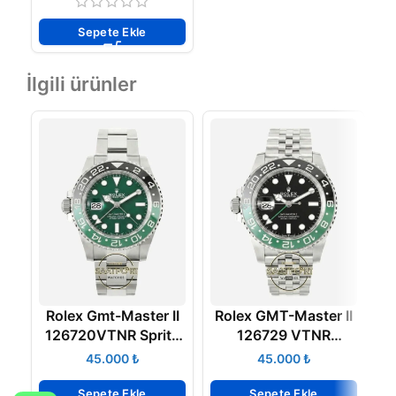
Sepete Ekle
İlgili ürünler
Rolex Gmt-Master II
Rolex GMT-Master II
R
126720VTNR Sprite
126729 VTNR
DD3285 Vsf Factory
DD3285 VSF factory
₺
₺
Super Clone ETA
CHS V3 Super Clone
Eta
Sepete Ekle
Sepete Ekle