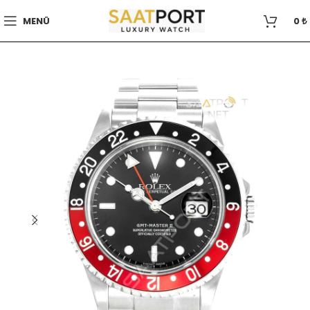
MENÜ
0
₺