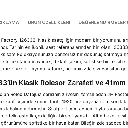
ÇIKLAMA
ÜRÜN ÖZELLIKLERI
DEĞERLENDIRMELER (
actory 126333, klasik saatçiliğin modern bir yorumunu ara
ndı. Tarihin en ikonik saat referanslarından biri olan 126333’
 lüks saat koleksiyonunuza benzersiz bir dokunuş katmaya ha
stilinizi tamamlayacak, dikkat çekici, sofistike bir tercih 
nize lüks bir ayrıntı katarak, her anınızda sizi yansıtan gü
3’ün Klasik Rolesor Zarafeti ve 41mm 
 olan Rolex Datejust serisinin zirvesini temsil eden JH Fact
 en zarif biçimde sunar. Tarihi 1930’lara dayanan bu ikonik 
lasik haline getirmiştir. Saatport.com ayrıcalığıyla sunula
modelin estetik çekiciliğini birebir yansıtır. Altın bezelin ış
 görünümüne sofistike bir hava katar. Bileğinizde sadece b