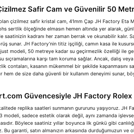
izilmez Safir Cam ve Güvenilir 50 Metr
ri olan çizilmez safir kristal cam, 41mm Çap JH Factory Et
ohs sertlik ölçeğinde elmasın hemen altında yer alarak, gün
e saatinizin kadranı her zaman berrak ve okunabilir kalır. 
rüş sunar. JH Factory’nin titiz işçiliği, camın kasa ile kusu
ust modeli, 50 metreye kadar su geçirmezlik özelliği ile geli
su sıçramalarına karşı tam koruma sağlar. Ancak, dalış veya 
mezlik contaları, kasanın mükemmel bir şekilde kapanmasını 
r hem de size daha güvenli bir kullanım deneyimi sunar, böyl
t.com Güvencesiyle JH Factory Rolex
litede replika saatleri sunmanın gururunu yaşıyoruz. JH Fac
deli, sadece estetik olarak değil, aynı zamanda işlevsel o
sıdır. Böylece saatiniz yıllar boyunca ilk günkü gibi canlıl
rız. Bu garanti, satın almanızın arkasında durduğumuzun ve 