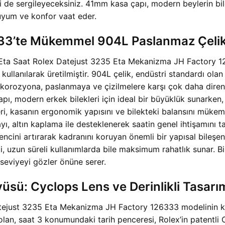
ni de sergileyeceksiniz. 41mm kasa çapı, modern beylerin bil
 uyum ve konfor vaat eder.
333’te Mükemmel 904L Paslanmaz Çelik
ta Saat Rolex Datejust 3235 Eta Mekanizma JH Factory 1263
ullanılarak üretilmiştir. 904L çelik, endüstri standardı ola
i korozyona, paslanmaya ve çizilmelere karşı çok daha dirençli
ı, modern erkek bilekleri için ideal bir büyüklük sunarken,
leri, kasanın ergonomik yapısını ve bilekteki balansını mükem
ayı, altın kaplama ile desteklenerek saatin genel ihtişamını 
rencini artırarak kadranını koruyan önemli bir yapısal bileşe
i, uzun süreli kullanımlarda bile maksimum rahatlık sunar. B
 seviyeyi gözler önüne serer.
sü: Cyclops Lens ve Derinlikli Tasarı
tejust 3235 Eta Mekanizma JH Factory 126333 modelinin kadra
ği olan, saat 3 konumundaki tarih penceresi, Rolex’in patentli