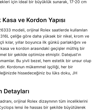
ekleri için ideal bir büyüklük sunarak, 17-20 cm
 Kasa ve Kordon Yapısı
33 modeli, orijinal Rolex saatlerde kullanılan
n 316L çeliğe göre daha yüksek bir nikel, krom ve
 kılar, yıllar boyunca ilk günkü parlaklığını ve
 kasa ve kordon arasındaki geçişler müthiş bir
mel bir şekilde optimize etmiştir. Datejust’ın
tamamlar. Bu yivli bezel, hem estetik bir unsur olup
ndir. Kordonun mükemmel işçiliği, her bir
ileğinizde hissedeceğiniz bu lüks doku, JH
m Detayları
nı, orijinal Rolex dizaynının tüm inceliklerini
 Cyclops lensi ile hassas bir şekilde büyütülerek