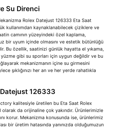
e Su Direnci
a Mekanizma Rolex Datejust 126333 Eta Saat
lük kullanımdan kaynaklanabilecek çiziklere ve
Saatin camının yüzeyindeki özel kaplama,
rsuz bir uyum içinde olmasını ve estetik bütünlüğü
r. Bu özellik, saatinizi günlük hayatta el yıkama,
yüzme gibi su sporları için uygun değildir ve bu
sağlayarak mekanizmanın içine su girmesini
ece şıklığınızı her an ve her yerde rahatlıkla
 Datejust 126333
tory kalitesiyle üretilen bu Eta Saat Rolex
larak da orijinaline çok yakındır. Ürünlerimizle
ığını korur. Mekanizma konusunda ise, ürünlerimiz
olası bir üretim hatasında yanınızda olduğumuzun