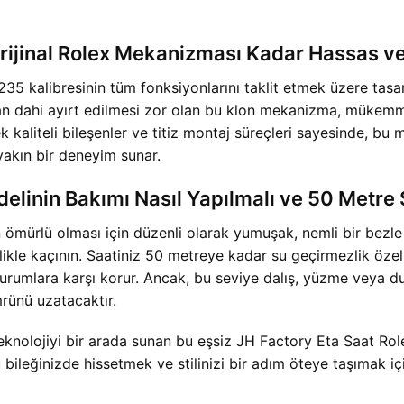
rijinal Rolex Mekanizması Kadar Hassas 
5 kalibresinin tüm fonksiyonlarını taklit etmek üzere tasar
dan dahi ayırt edilmesi zor olan bu klon mekanizma, mükemm
ek kaliteli bileşenler ve titiz montaj süreçleri sayesinde, 
yakın bir deneyim sunar.
elinin Bakımı Nasıl Yapılmalı ve 50 Metre
ömürlü olması için düzenli olarak yumuşak, nemli bir bezle 
likle kaçının. Saatiniz 50 metreye kadar su geçirmezlik özel
rumlara karşı korur. Ancak, bu seviye dalış, yüzme veya duş 
mrünü uzatacaktır.
teknolojiyi bir arada sunan bu eşsiz JH Factory Eta Saat 
 bileğinizde hissetmek ve stilinizi bir adım öteye taşımak içi