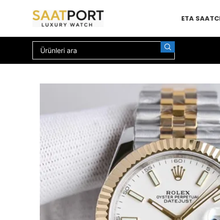
ETA SAAT
C