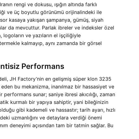
ranın rengi ve dokusu, ışığın altında farklı
iği ve üç boyutlu görünümü orijinalindeki ile
olesor kasaya yakışan şampanya, gümüş, siyah
anlar da mevcuttur. Parlak ibreler ve indeksler özel
ogoların ve yazıların el işçiliğiyle
östermekle kalmayıp, aynı zamanda bir görsel
intisiz Performans
li, JH Factory’nin en gelişmiş süper klon 3235
it eden bu mekanizma, inanılmaz bir hassasiyet ve
r performans sunar; saniye ibresi akıcılığı, zaman
k kurmalı bir yapıya sahiptir, yani bileğinizin
duğu gibi kademeli ve hassastır; tarih ayarı, hızlı
indeki uzmanlığını ve detaylara verdiği önemi
anım deneyimi açısından tam bir tatmin sağlar. Bu