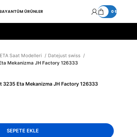
 BAYAN
TÜM ÜRÜNLER
0
₺
 ETA Saat Modelleri
Datejust swiss
 Eta Mekanizma JH Factory 126333
ust 3235 Eta Mekanizma JH Factory 126333
SEPETE EKLE