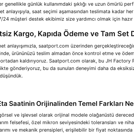
r genellikle günlük kullanımdaki şıklığı ve uzun ömürlü perf
zmet anlayışıyla, saat seçimi aşamasından teslimata kadar h
7/24 müşteri destek ekibimiz size yardımcı olmak için hazır
retsiz Kargo, Kapıda Ödeme ve Tam Set
t anlayışımızla, saatport.com üzerinden gerçekleştireceğin
nde, ürününüzü teslim almadan önce kontrol etme ve ödeme
eri ortadan kaldırıyoruz. Saatport.com olarak, bu JH Factor
irlikte gönderiyoruz, bu da sunulan deneyimi daha da eksiksiz
 düşündük.
a Saatinin Orijinalinden Temel Farkları Ne
örsel ve işlevsel olarak orijinal modele olağanüstü dereced
tasarım felsefesi, özel mikron seviyesindeki toleransları ve ni
asarımı ve mekanik prensipleri, erişilebilir bir fiyat noktası