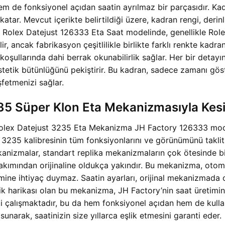
 hem de fonksiyonel açıdan saatin ayrılmaz bir parçasıdır. Kad
atar. Mevcut içerikte belirtildiği üzere, kadran rengi, derinl
tory Rolex Datejust 126333 Eta Saat modelinde, genellikle R
ir, ancak fabrikasyon çeşitlilikle birlikte farklı renkte kadr
llarında dahi berrak okunabilirlik sağlar. Her bir detayın, l
 estetik bütünlüğünü pekiştirir. Bu kadran, sadece zamanı g
eşfetmenizi sağlar.
3235 Süper Klon Eta Mekanizmasıyla Kes
 Rolex Datejust 3235 Eta Mekanizma JH Factory 126333 mode
nal 3235 kalibresinin tüm fonksiyonlarını ve görünümünü takl
mekanizmalar, standart replika mekanizmaların çok ötesinde bi
ımından orijinaline oldukça yakındır. Bu mekanizma, otomati
mine ihtiyaç duymaz. Saatin ayarları, orijinal mekanizmada ol
islik harikası olan bu mekanizma, JH Factory’nin saat üretim
gibi çalışmaktadır, bu da hem fonksiyonel açıdan hem de kull
narak, saatinizin size yıllarca eşlik etmesini garanti eder.