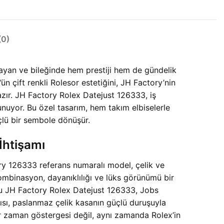
0)
yan ve bileğinde hem prestiji hem de gündelik
ün çift renkli Rolesor estetiğini, JH Factory’nin
zır. JH Factory Rolex Datejust 126333, iş
sunuyor. Bu özel tasarım, hem takım elbiselerle
çlü bir sembole dönüşür.
İhtişamı
ory 126333 referans numaralı model, çelik ve
kombinasyon, dayanıklılığı ve lüks görünümü bir
n bu JH Factory Rolex Datejust 126333, Jobs
ıltısı, paslanmaz çelik kasanın güçlü duruşuyla
ir zaman göstergesi değil, aynı zamanda Rolex’in