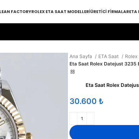
LEAN FACTORY
ROLEX ETA SAAT MODELLERI
ÜRETICI FIRMALAR
ETA
Ana Sayfa
ETA Saat
Rolex
Eta Saat Rolex Datejust 3235
Eta Saat Rolex Datej
₺