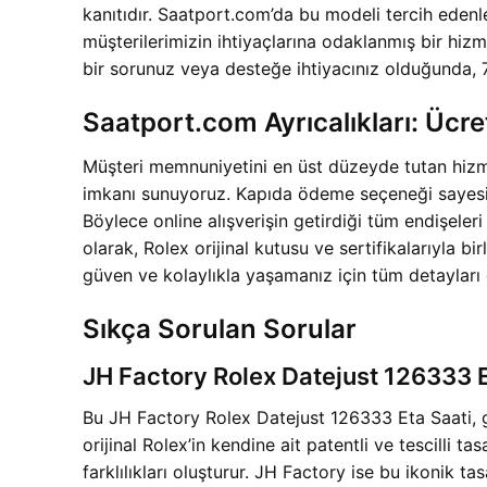
kanıtıdır. Saatport.com’da bu modeli tercih edenle
müşterilerimizin ihtiyaçlarına odaklanmış bir hi
bir sorunuz veya desteğe ihtiyacınız olduğunda, 
Saatport.com Ayrıcalıkları: Üc
Müşteri memnuniyetini en üst düzeyde tutan hizme
imkanı sunuyoruz. Kapıda ödeme seçeneği sayesi
Böylece online alışverişin getirdiği tüm endişel
olarak, Rolex orijinal kutusu ve sertifikalarıyla b
güven ve kolaylıkla yaşamanız için tüm detayları
Sıkça Sorulan Sorular
JH Factory Rolex Datejust 126333 Et
Bu JH Factory Rolex Datejust 126333 Eta Saati, g
orijinal Rolex’in kendine ait patentli ve tescilli 
farklılıkları oluşturur. JH Factory ise bu ikonik t