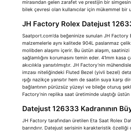
mirasından gelen zarafet ve prestijin bir simgesi
bilek çevresi olan kullanıcılar için mükemmel bir
JH Factory Rolex Datejust 126
Saatport.com’da beğeninize sunulan JH Factory E
malzemelerle aynı kalitede 904L paslanmaz çelik k
molibden alaşımı içerir. Bu üstün alaşım, saatiniz
sağlamlığını korumasını temin eder. 41mm kasa çap
akıcılıkla yansıtılmıştır. JH Factory’nin mühendis
imzası niteliğindeki Fluted Bezel (yivli bezel) det
ışığı nazikçe yansıtır hem de saatin suya karşı di
bağlantının pürüzsüz yüzeyi ve bileğe oturuş şekl
Factory’nin replika saat üretiminde ulaştığı üstün
Datejust 126333 Kadranının Büyü
JH Factory tarafından üretilen Eta Saat Rolex Da
barındırır. Datejust serisinin karakteristik özelli