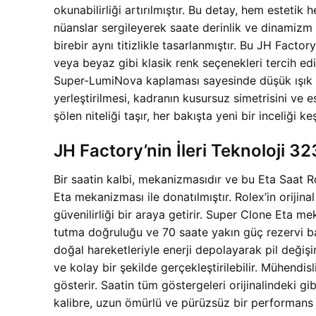
okunabilirliği artırılmıştır. Bu detay, hem estetik
nüanslar sergileyerek saate derinlik ve dinamizm k
birebir aynı titizlikle tasarlanmıştır. Bu JH Fac
veya beyaz gibi klasik renk seçenekleri tercih edil
Super-LumiNova kaplaması sayesinde düşük ışık koşu
yerleştirilmesi, kadranın kusursuz simetrisini ve
şölen niteliği taşır, her bakışta yeni bir inceliği k
JH Factory’nin İleri Teknoloji 
Bir saatin kalbi, mekanizmasıdır ve bu Eta Saat
Eta mekanizması ile donatılmıştır. Rolex’in oriji
güvenilirliği bir araya getirir. Super Clone Eta 
tutma doğruluğu ve 70 saate yakın güç rezervi bak
doğal hareketleriyle enerji depolayarak pil değişi
ve kolay bir şekilde gerçekleştirilebilir. Mühend
gösterir. Saatin tüm göstergeleri orijinalindeki 
kalibre, uzun ömürlü ve pürüzsüz bir performans su