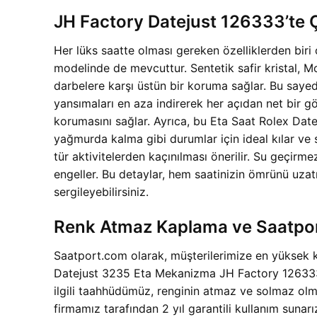
JH Factory Datejust 126333’te Ç
Her lüks saatte olması gereken özelliklerden bi
modelinde de mevcuttur. Sentetik safir kristal, M
darbelere karşı üstün bir koruma sağlar. Bu sayed
yansımaları en aza indirerek her açıdan net bir gö
korumasını sağlar. Ayrıca, bu Eta Saat Rolex Datej
yağmurda kalma gibi durumlar için ideal kılar ve 
tür aktivitelerden kaçınılması önerilir. Su geçir
engeller. Bu detaylar, hem saatinizin ömrünü uzatı
sergileyebilirsiniz.
Renk Atmaz Kaplama ve Saatpor
Saatport.com olarak, müşterilerimize en yüksek ka
Datejust 3235 Eta Mekanizma JH Factory 126333 mo
ilgili taahhüdümüz, renginin atmaz ve solmaz olma
firmamız tarafından 2 yıl garantili kullanım suna