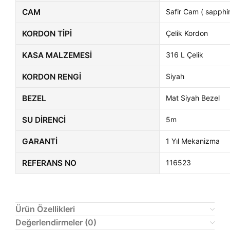
CAM
Safir Cam ( sapphir
KORDON TIPI
Çelik Kordon
KASA MALZEMESI
316 L Çelik
KORDON RENGI
Siyah
BEZEL
Mat Siyah Bezel
SU DIRENCI
5m
GARANTI
1 Yıl Mekanizma
REFERANS NO
116523
Ürün Özellikleri
Değerlendirmeler (0)