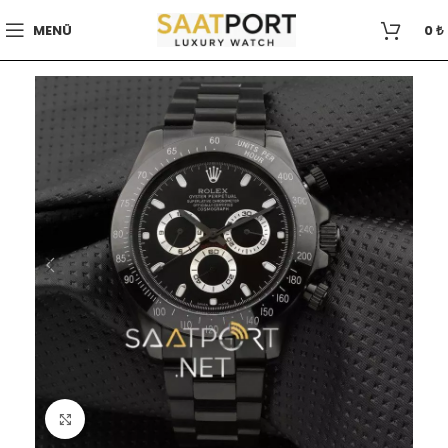
MENÜ
0
₺
Büyütmek için tıklayın