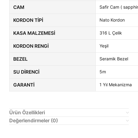
CAM
Safir Cam ( sapphir
KORDON TIPI
Nato Kordon
KASA MALZEMESI
316 L Çelik
KORDON RENGI
Yeşil
BEZEL
Seramik Bezel
SU DIRENCI
5m
GARANTI
1 Yıl Mekanizma
Ürün Özellikleri
Değerlendirmeler (0)