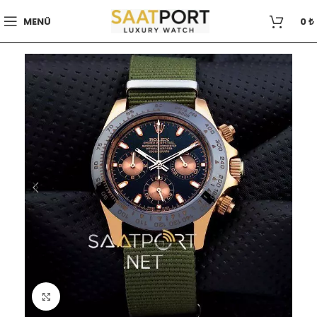
MENÜ
0
₺
Büyütmek için tıklayın