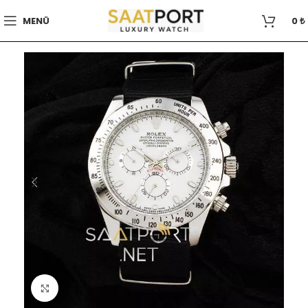
MENÜ
0
₺
Büyütmek için tıklayın