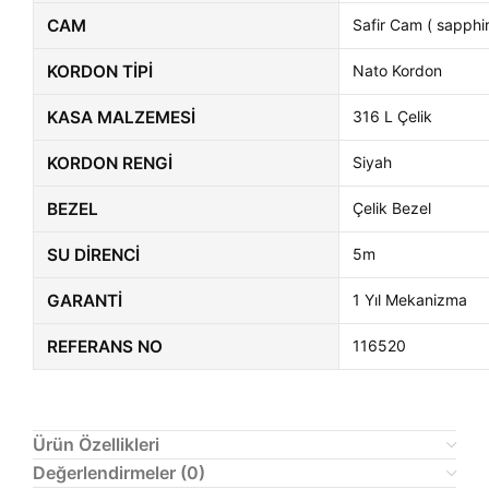
CAM
Safir Cam ( sapphir
KORDON TIPI
Nato Kordon
KASA MALZEMESI
316 L Çelik
KORDON RENGI
Siyah
BEZEL
Çelik Bezel
SU DIRENCI
5m
GARANTI
1 Yıl Mekanizma
REFERANS NO
116520
Ürün Özellikleri
Değerlendirmeler (0)