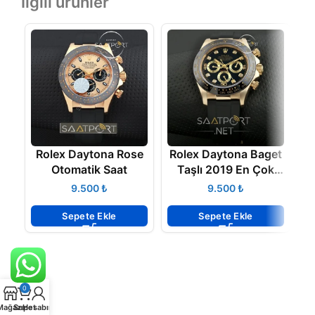
İlgili ürünler
Rolex Daytona Rose
Rolex Daytona Baget
Otomatik Saat
Taşlı 2019 En Çok
C
Satan Modeli
B
₺
₺
Sepete Ekle
Sepete Ekle
0
Mağaza
Sepet
Hesabım