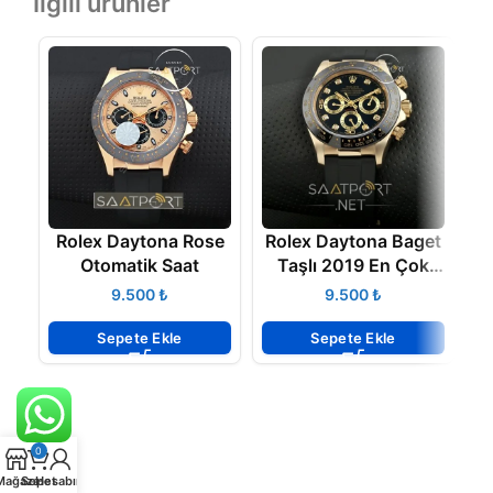
İlgili ürünler
Rolex Daytona Rose
Rolex Daytona Baget
Otomatik Saat
Taşlı 2019 En Çok
C
Satan Modeli
B
₺
₺
Sepete Ekle
Sepete Ekle
0
Mağaza
Sepet
Hesabım