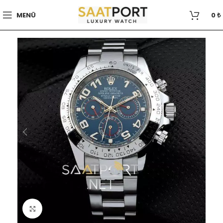
MENÜ
0
₺
Büyütmek için tıklayın