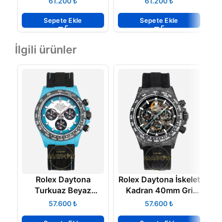
₺
₺
Oysterflex 4131
Oysterflex 4131
Super Clone ETA
Super Clone ETA
Sepete Ekle
Sepete Ekle
İlgili ürünler
Rolex Daytona
Rolex Daytona İskelet
Turkuaz Beyaz
Kadran 40mm Gri
M
Kadran 40mm
Karbon Kasa 4130
₺
₺
Karbon Kasa 4130
Super Clone ETA