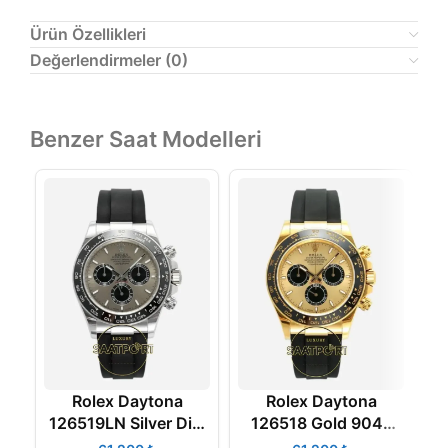
Ürün Özellikleri
Değerlendirmeler (0)
Benzer Saat Modelleri
Rolex Daytona
Rolex Daytona
126519LN Silver Dial
126518 Gold 904L
1
904L Case
Kasa Gold Kadran
K