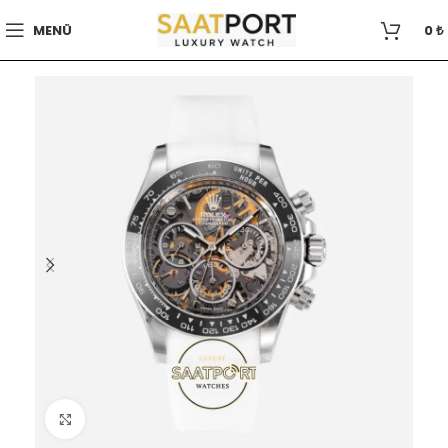
MENÜ
0
₺
Büyütmek için tıklayın