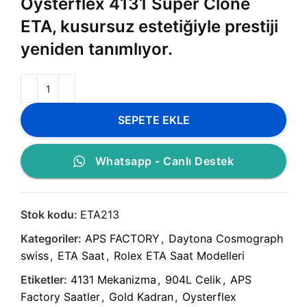
Oysterflex 4131 Super Clone
ETA, kusursuz estetiğiyle prestiji
yeniden tanımlıyor.
SEPETE EKLE
Whatsapp - Canlı Destek
Stok kodu:
ETA213
Kategoriler:
APS FACTORY
,
Daytona Cosmograph
swiss
,
ETA Saat
,
Rolex ETA Saat Modelleri
Etiketler:
4131 Mekanizma
,
904L Celik
,
APS
Factory Saatler
,
Gold Kadran
,
Oysterflex