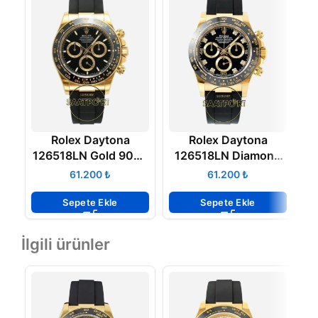
Rolex Daytona
Rolex Daytona
126518LN Gold 904L
126518LN Diamond
Kasa Oysterflex 4131
Siyah Kadran
₺
₺
Super Clone ETA
Oysterflex 4131
Super Clone ETA
Sepete Ekle
Sepete Ekle
İlgili ürünler