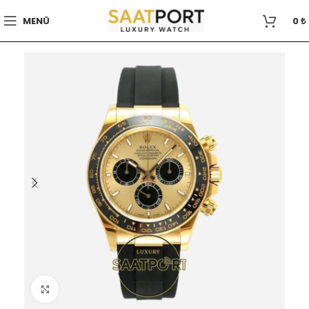
MENÜ
0
₺
Büyütmek için tıklayın