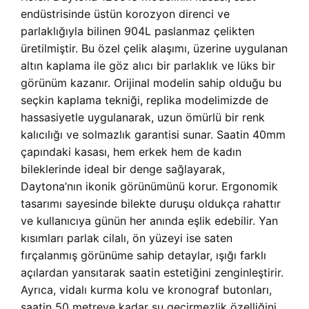
endüstrisinde üstün korozyon direnci ve
parlaklığıyla bilinen 904L paslanmaz çelikten
üretilmiştir. Bu özel çelik alaşımı, üzerine uygulanan
altın kaplama ile göz alıcı bir parlaklık ve lüks bir
görünüm kazanır. Orijinal modelin sahip olduğu bu
seçkin kaplama tekniği, replika modelimizde de
hassasiyetle uygulanarak, uzun ömürlü bir renk
kalıcılığı ve solmazlık garantisi sunar. Saatin 40mm
çapındaki kasası, hem erkek hem de kadın
bileklerinde ideal bir denge sağlayarak,
Daytona’nın ikonik görünümünü korur. Ergonomik
tasarımı sayesinde bilekte duruşu oldukça rahattır
ve kullanıcıya günün her anında eşlik edebilir. Yan
kısımları parlak cilalı, ön yüzeyi ise saten
fırçalanmış görünüme sahip detaylar, ışığı farklı
açılardan yansıtarak saatin estetiğini zenginleştirir.
Ayrıca, vidalı kurma kolu ve kronograf butonları,
saatin 50 metreye kadar su geçirmezlik özelliğini