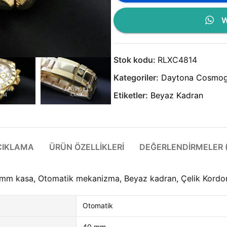
W
Stok kodu:
RLXC4814
Kategoriler:
Daytona Cosmog
Etiketler:
Beyaz Kadran
ÇIKLAMA
ÜRÜN ÖZELLIKLERI
DEĞERLENDIRMELER (
m kasa, Otomatik mekanizma, Beyaz kadran, Çelik Kordon k
Otomatik
40 mm