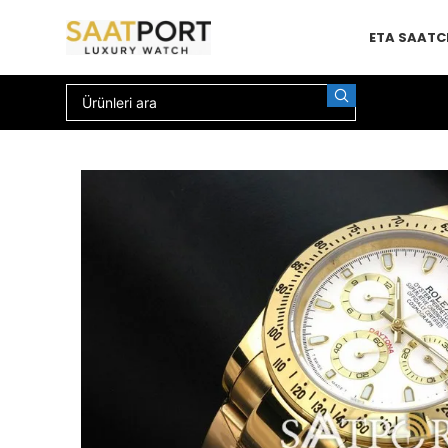
ETA SAAT
C