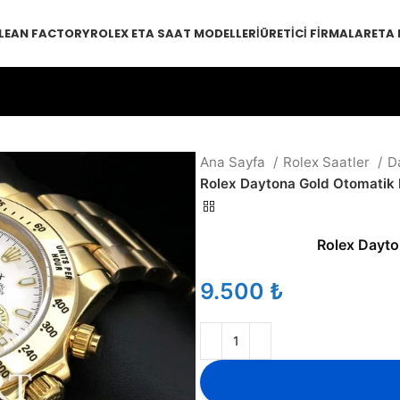
LEAN FACTORY
ROLEX ETA SAAT MODELLERI
ÜRETICI FIRMALAR
ETA
Ana Sayfa
Rolex Saatler
D
Rolex Daytona Gold Otomatik
Rolex Dayto
₺