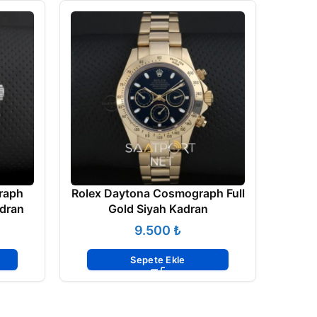
raph
Rolex Daytona Cosmograph Full
Role
adran
Gold Siyah Kadran
₺
Sepete Ekle