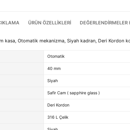
ÇIKLAMA
ÜRÜN ÖZELLIKLERI
DEĞERLENDIRMELER (
kasa, Otomatik mekanizma, Siyah kadran, Deri Kordon kord
Otomatik
40 mm
Siyah
Safir Cam ( sapphire glass )
Deri Kordon
316 L Çelik
Siyah