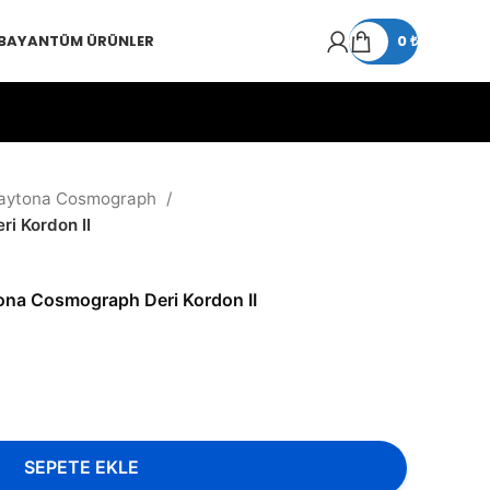
 BAYAN
TÜM ÜRÜNLER
0
₺
aytona Cosmograph
i Kordon II
ona Cosmograph Deri Kordon II
SEPETE EKLE