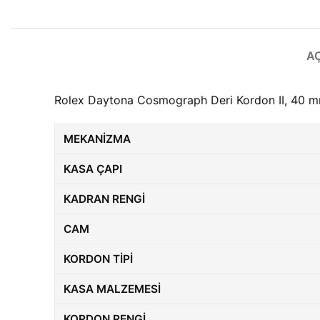
A
Rolex Daytona Cosmograph Deri Kordon II, 40 mm 
MEKANIZMA
KASA ÇAPI
KADRAN RENGI
CAM
KORDON TIPI
KASA MALZEMESI
KORDON RENGI