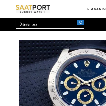
ETA SAAT
C