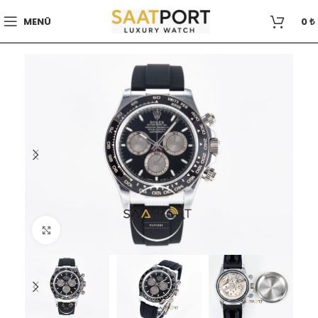
MENÜ
0
₺
Büyütmek için tıklayın