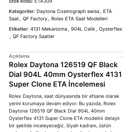
Stok kodu:
ETA309
Kategoriler:
Daytona Cosmograph swiss
,
ETA
Saat
,
QF Factory
,
Rolex ETA Saat Modelleri
Etiketler:
4131 Mekanizma
,
904L Celik
,
Oysterflex
,
QF Factory Saatler
Açıklama
Rolex Daytona 126519 QF Black
Dial 904L 40mm Oysterflex 4131
Super Clone ETA İncelemesi
Rolex Daytona, saat dünyasında bir efsane olarak
yerini korumaya devam ediyor. Bu yazıda, Rolex
Daytona 126519 QF Black Dial 904L 40mm
Oysterflex 4131 Super Clone ETA modelini detaylı
bir şekilde inceleyeceğiz. Siyah kadranı, üstün