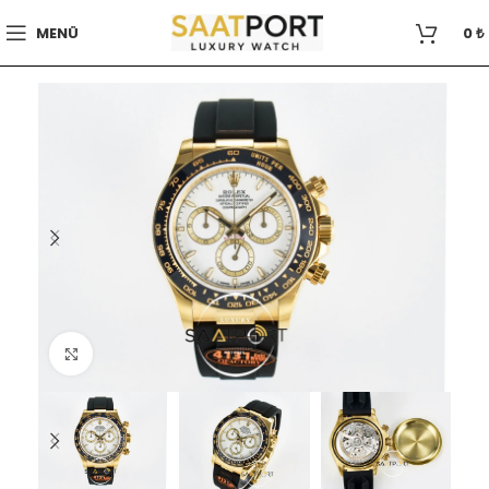
MENÜ
0
₺
Büyütmek için tıklayın