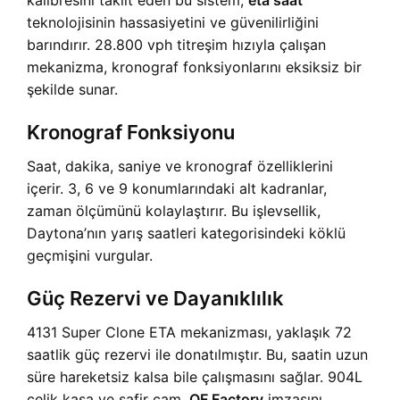
kalibresini taklit eden bu sistem,
eta saat
teknolojisinin hassasiyetini ve güvenilirliğini
barındırır. 28.800 vph titreşim hızıyla çalışan
mekanizma, kronograf fonksiyonlarını eksiksiz bir
şekilde sunar.
Kronograf Fonksiyonu
Saat, dakika, saniye ve kronograf özelliklerini
içerir. 3, 6 ve 9 konumlarındaki alt kadranlar,
zaman ölçümünü kolaylaştırır. Bu işlevsellik,
Daytona’nın yarış saatleri kategorisindeki köklü
geçmişini vurgular.
Güç Rezervi ve Dayanıklılık
4131 Super Clone ETA mekanizması, yaklaşık 72
saatlik güç rezervi ile donatılmıştır. Bu, saatin uzun
süre hareketsiz kalsa bile çalışmasını sağlar. 904L
çelik kasa ve safir cam,
QF Factory
imzasını