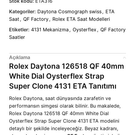
Stok kodu:
ETA316
Kategoriler:
Daytona Cosmograph swiss
,
ETA
Saat
,
QF Factory
,
Rolex ETA Saat Modelleri
Etiketler:
4131 Mekanizma
,
Oysterflex
,
QF Factory
Saatler
Açıklama
Rolex Daytona 126518 QF 40mm
White Dial Oysterflex Strap
Super Clone 4131 ETA Tanıtımı
Rolex Daytona, saat dünyasında zarafetin ve
performansın simgesi olarak bilinir. Bu makalede,
Rolex Daytona 126518 QF 40mm White Dial
Oysterflex Strap Super Clone 4131 ETA modelini
detaylı bir şekilde inceleyeceğiz. Beyaz kadranı,