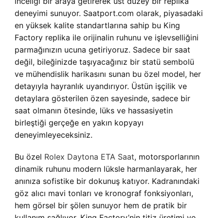
inceliği bir araya getirerek üst düzey bir replika
deneyimi sunuyor. Saatport.com olarak, piyasadaki
en yüksek kalite standartlarına sahip bu King
Factory replika ile orijinalin ruhunu ve işlevselliğini
parmağınızın ucuna getiriyoruz. Sadece bir saat
değil, bileğinizde taşıyacağınız bir statü sembolü
ve mühendislik harikasını sunan bu özel model, her
detayıyla hayranlık uyandırıyor. Üstün işçilik ve
detaylara gösterilen özen sayesinde, sadece bir
saat olmanın ötesinde, lüks ve hassasiyetin
birleştiği gerçeğe en yakın kopyayı
deneyimleyeceksiniz.
Bu özel
Rolex Daytona ETA Saat
, motorsporlarının
dinamik ruhunu modern lüksle harmanlayarak, her
anınıza sofistike bir dokunuş katıyor. Kadranındaki
göz alıcı mavi tonları ve kronograf fonksiyonları,
hem görsel bir şölen sunuyor hem de pratik bir
kullanım sağlıyor. King Factory’nin titiz üretimi ve