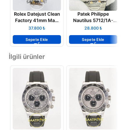
Rolex Datejust Clean
Patek Philippe
Z
Factory 41mm Mavi
Nautilus 5712/1A-
Kadran 904L Jubile
001 V1
₺
₺
3235 Super Clone
K
ETA
Sepete Ekle
Sepete Ekle
İlgili ürünler