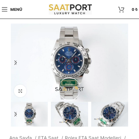
MENÜ
0
₺
Büyütmek için tıklayın
Ana Sayfa
ETA Saat
Rolex ETA Saat Modelleri