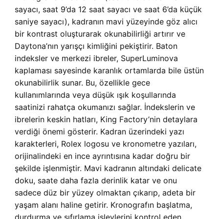
sayacı, saat 9’da 12 saat sayacı ve saat 6’da küçük
saniye sayacı), kadranın mavi yüzeyinde göz alıcı
bir kontrast oluşturarak okunabilirliği artırır ve
Daytona’nın yarışçı kimliğini pekiştirir. Baton
indeksler ve merkezi ibreler, SuperLuminova
kaplaması sayesinde karanlık ortamlarda bile üstün
okunabilirlik sunar. Bu, özellikle gece
kullanımlarında veya düşük ışık koşullarında
saatinizi rahatça okumanızı sağlar. İndekslerin ve
ibrelerin keskin hatları, King Factory’nin detaylara
verdiği önemi gösterir. Kadran üzerindeki yazı
karakterleri, Rolex logosu ve kronometre yazıları,
orijinalindeki en ince ayrıntısına kadar doğru bir
şekilde işlenmiştir. Mavi kadranın altındaki delicate
doku, saate daha fazla derinlik katar ve onu
sadece düz bir yüzey olmaktan çıkarıp, adeta bir
yaşam alanı haline getirir. Kronografın başlatma,
durdurma ve sıfırlama işlevlerini kontrol eden