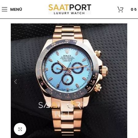
MENÜ
0
₺
Büyütmek için tıklayın