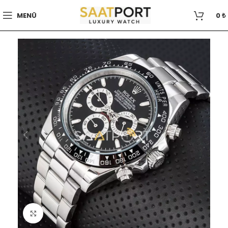
MENÜ
0
₺
Büyütmek için tıklayın