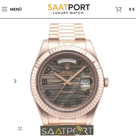
MENÜ
0
₺
Büyütmek için tıklayın