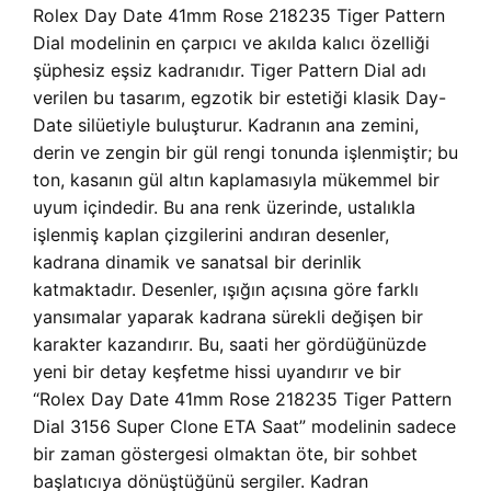
Rolex Day Date 41mm Rose 218235 Tiger Pattern
Dial modelinin en çarpıcı ve akılda kalıcı özelliği
şüphesiz eşsiz kadranıdır. Tiger Pattern Dial adı
verilen bu tasarım, egzotik bir estetiği klasik Day-
Date silüetiyle buluşturur. Kadranın ana zemini,
derin ve zengin bir gül rengi tonunda işlenmiştir; bu
ton, kasanın gül altın kaplamasıyla mükemmel bir
uyum içindedir. Bu ana renk üzerinde, ustalıkla
işlenmiş kaplan çizgilerini andıran desenler,
kadrana dinamik ve sanatsal bir derinlik
katmaktadır. Desenler, ışığın açısına göre farklı
yansımalar yaparak kadrana sürekli değişen bir
karakter kazandırır. Bu, saati her gördüğünüzde
yeni bir detay keşfetme hissi uyandırır ve bir
“Rolex Day Date 41mm Rose 218235 Tiger Pattern
Dial 3156 Super Clone ETA Saat” modelinin sadece
bir zaman göstergesi olmaktan öte, bir sohbet
başlatıcıya dönüştüğünü sergiler. Kadran