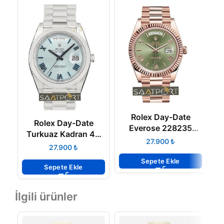
R
Rolex Day-Date
R
Rolex Day-Date
Everose 228235
Turkuaz Kadran 40
Roman Rakamlı Yeşil
₺
mm 3255 ETA
₺
Kadran 40mm 3255
ETA
Sepete Ekle
Sepete Ekle
İlgili ürünler