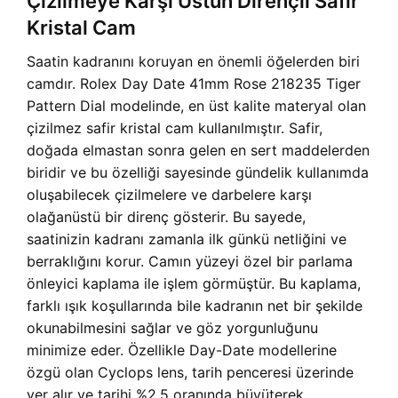
Çizilmeye Karşı Üstün Dirençli Safir
Kristal Cam
Saatin kadranını koruyan en önemli öğelerden biri
camdır. Rolex Day Date 41mm Rose 218235 Tiger
Pattern Dial modelinde, en üst kalite materyal olan
çizilmez safir kristal cam kullanılmıştır. Safir,
doğada elmastan sonra gelen en sert maddelerden
biridir ve bu özelliği sayesinde gündelik kullanımda
oluşabilecek çizilmelere ve darbelere karşı
olağanüstü bir direnç gösterir. Bu sayede,
saatinizin kadranı zamanla ilk günkü netliğini ve
berraklığını korur. Camın yüzeyi özel bir parlama
önleyici kaplama ile işlem görmüştür. Bu kaplama,
farklı ışık koşullarında bile kadranın net bir şekilde
okunabilmesini sağlar ve göz yorgunluğunu
minimize eder. Özellikle Day-Date modellerine
özgü olan Cyclops lens, tarih penceresi üzerinde
yer alır ve tarihi %2.5 oranında büyüterek