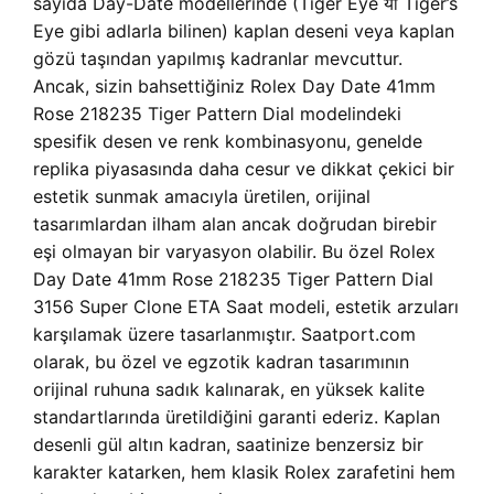
sayıda Day-Date modellerinde (Tiger Eye या Tiger’s
Eye gibi adlarla bilinen) kaplan deseni veya kaplan
gözü taşından yapılmış kadranlar mevcuttur.
Ancak, sizin bahsettiğiniz Rolex Day Date 41mm
Rose 218235 Tiger Pattern Dial modelindeki
spesifik desen ve renk kombinasyonu, genelde
replika piyasasında daha cesur ve dikkat çekici bir
estetik sunmak amacıyla üretilen, orijinal
tasarımlardan ilham alan ancak doğrudan birebir
eşi olmayan bir varyasyon olabilir. Bu özel Rolex
Day Date 41mm Rose 218235 Tiger Pattern Dial
3156 Super Clone ETA Saat modeli, estetik arzuları
karşılamak üzere tasarlanmıştır. Saatport.com
olarak, bu özel ve egzotik kadran tasarımının
orijinal ruhuna sadık kalınarak, en yüksek kalite
standartlarında üretildiğini garanti ederiz. Kaplan
desenli gül altın kadran, saatinize benzersiz bir
karakter katarken, hem klasik Rolex zarafetini hem