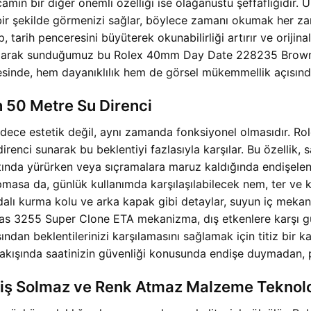
camın bir diğer önemli özelliği ise olağanüstü şeffaflığıdır.
ir şekilde görmenizi sağlar, böylece zamanı okumak her zama
, tarih penceresini büyüterek okunabilirliği artırır ve orijina
 olarak sunduğumuz bu Rolex 40mm Day Date 228235 Brown D
inde, hem dayanıklılık hem de görsel mükemmellik açısından 
 50 Metre Su Direnci
tin sadece estetik değil, aynı zamanda fonksiyonel olmasıdı
nci sunarak bu beklentiyi fazlasıyla karşılar. Bu özellik, s
altında yürürken veya sıçramalara maruz kaldığında endişele
pmasa da, günlük kullanımda karşılaşılabilecek nem, ter ve 
idalı kurma kolu ve arka kapak gibi detaylar, suyun iç meka
assas 3255 Super Clone ETA mekanizma, dış etkenlere karşı g
ından beklentilerinizi karşılamasını sağlamak için titiz bir k
ında saatinizin güvenliği konusunda endişe duymadan, prestij
lmiş Solmaz ve Renk Atmaz Malzeme Teknolo