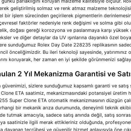
ilk günkü parlaklığını koruyan malzeme kalitesiyle ölçülür
ek geliştirilmiş solmaz ve renk atmaz malzeme teknolojisiyl
l bir işlem sürecinden geçirilerek pigmentlerin derinlemesi
 çevresel faktörler nedeniyle renk değişimi ve solma gibi o
elik, doğası gereği korozyona ve paslanmaya karşı yüksek d
ksler ve diğer detaylar da UV ışınlarına dayanıklı özel boyala
lere sunduğumuz Rolex Day Date 228235 replikasının sadece 
ncil önceliğimizdir. Bu ileri teknoloji sayesinde, yatırımınız
larını koruyarak, her zaman en iyi şekilde görünmenizi sağlay
lan 2 Yıl Mekanizma Garantisi ve Satı
n güvenimizi, sizlere sunduğumuz kapsamlı garanti ve satış s
ne ETA saatimiz, mekanizmasındaki potansiyel üretim hata
an 3255 Super Clone ETA otomatik mekanizmasının düzgün ça
herhangi bir mekanik arıza durumunda, deneyimli teknik ekib
yde tutmak amacıyla, sadece satış anında değil, satış sonr
ya saatinizle ilgili merak ettikleriniz olduğunda, profesyone
a dayanan tecrübesi ve güvenilir hizmet anlayışıyla öne çık