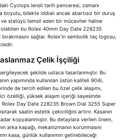
ki Cyclops lensli tarih penceresi, zamanı
boyutu, bilekte iddialı ancak abartısız bir duruş
yı ve statüyü temsil eden bir mücevher haline
pte olabilen bu Rolex 40mm Day Date 228235
 bırakmasını sağlar. Rolex’in sembolik taç logosu,
tedir.
lanmaz Çelik İşçiliği
rgileyecek şekilde ustaca tasarlanmıştır. Bu
sanın yapımında kullanılan üstün kaliteli 904L
inde de tercih edilen bu özel çelik alaşımı,
ici özelliği, yüksek alaşım içeriği sayesinde
 bu Rolex Day Date 228235 Brown Dial 3255 Super
tarak saatin estetik çekiciliğini artırır. Kasanın
a kadar kopyalanmıştır. Bu detaylara verilen önem,
anın arka kapağı, mekanizmanın korunmasını
mm kasa, günlük kullanımın getirebileceği