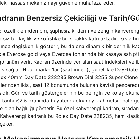
çindeki hassas mekanizmayı güvenle muhafaza eder.
ranın Benzersiz Çekiciliği ve Tarih/G
özelliklerinden biri, şüphesiz ki derin ve zengin kahverengi
 bir kişilik ve sofistike bir sıcaklık katmaktadır. Işık altı
ğında değişkenlik gösterir, bu da ona dinamik bir derinlik k
le Everose gold veya Everose tonlarında bir kasaya sahiptir,
görünüm verir. Kadran üzerinde yer alan saat indeksleri ve i
ik sağlar. Hour marker’lar (saat imleri), genellikle Day-Dat
 Rolex 40mm Day Date 228235 Brown Dial 3255 Super Clone 
liklerinden ikisi, saat 12 konumunda bulunan kavisli pencer
dir. Gün ve tarih göstergelerinin bu belirgin ve kolay okuna
ns, tarihi %2.5 oranında büyüterek okumayı zahmetsiz hale ge
ine olan bağlılığı gösterir. Bu özel kahverengi kadran, sıradan
tir. Kahverengi kadranlı bu Rolex Day Date 228235, hem kla
çeker.