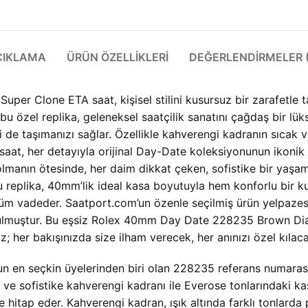
ÇIKLAMA
ÜRÜN ÖZELLIKLERI
DEĞERLENDIRMELER (
r Clone ETA saat, kişisel stilini kusursuz bir zarafetle
ği bu özel replika, geleneksel saatçilik sanatını çağdaş bir l
 de taşımanızı sağlar. Özellikle kahverengi kadranın sıcak
, her detayıyla orijinal Day-Date koleksiyonunun ikonik d
 olmanın ötesinde, her daim dikkat çeken, sofistike bir yaşa
 replika, 40mm’lik ideal kasa boyutuyla hem konforlu bir k
nüm vadeder. Saatport.com’un özenle seçilmiş ürün yelpazes
e sunulmuştur. Bu eşsiz Rolex 40mm Day Date 228235 Brown D
 her bakışınızda size ilham verecek, her anınızı özel kılaca
 en seçkin üyelerinden biri olan 228235 referans numarasıy
ak ve sofistike kahverengi kadranı ile Everose tonlarındaki 
 hitap eder. Kahverengi kadran, ışık altında farklı tonlarda