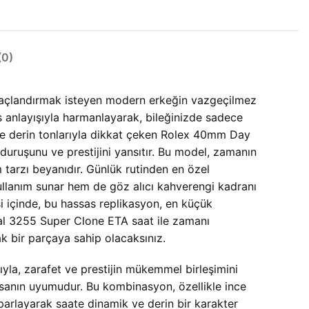
0)
 taçlandırmak isteyen modern erkeğin vazgeçilmez
üks anlayışıyla harmanlayarak, bileğinizde sadece
 ve derin tonlarıyla dikkat çeken Rolex 40mm Day
uruşunu ve prestijini yansıtır. Bu model, zamanın
m tarzı beyanıdır. Günlük rutinden en özel
ullanım sunar hem de göz alıcı kahverengi kadranı
i içinde, bu hassas replikasyon, en küçük
ial 3255 Super Clone ETA saat ile zamanı
k bir parçaya sahip olacaksınız.
la, zarafet ve prestijin mükemmel birleşimini
kasanın uyumudur. Bu kombinasyon, özellikle ince
 parlayarak saate dinamik ve derin bir karakter