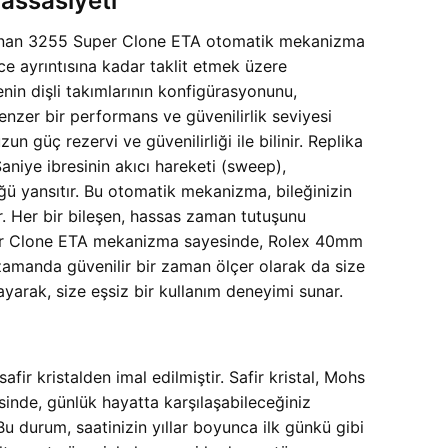
assasiyeti
tanınan 3255 Super Clone ETA otomatik mekanizma
nce ayrıntısına kadar taklit etmek üzere
nin dişli takımlarının konfigürasyonunu,
enzer bir performans ve güvenilirlik seviyesi
n güç rezervi ve güvenilirliği ile bilinir. Replika
iye ibresinin akıcı hareketi (sweep),
ğü yansıtır. Bu otomatik mekanizma, bileğinizin
ar. Her bir bileşen, hassas zaman tutuşunu
Super Clone ETA mekanizma sayesinde, Rolex 40mm
amanda güvenilir bir zaman ölçer olarak da size
yarak, size eşsiz bir kullanım deneyimi sunar.
r kristalden imal edilmiştir. Safir kristal, Mohs
sinde, günlük hayatta karşılaşabileceğiniz
u durum, saatinizin yıllar boyunca ilk günkü gibi