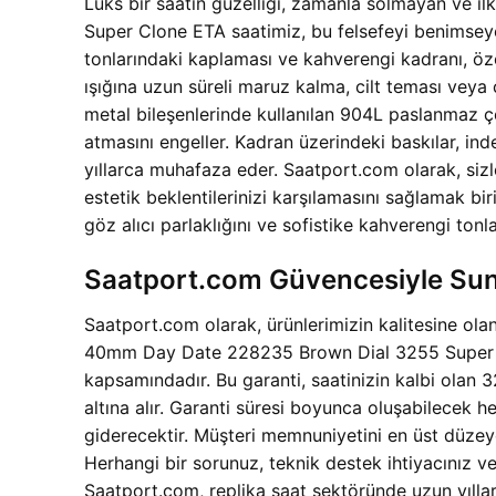
Lüks bir saatin güzelliği, zamanla solmayan ve 
Super Clone ETA saatimiz, bu felsefeyi benimseyer
tonlarındaki kaplaması ve kahverengi kadranı, öze
ışığına uzun süreli maruz kalma, cilt teması veya
metal bileşenlerinde kullanılan 904L paslanmaz ç
atmasını engeller. Kadran üzerindeki baskılar, inde
yıllarca muhafaza eder. Saatport.com olarak, siz
estetik beklentilerinizi karşılamasını sağlamak biri
göz alıcı parlaklığını ve sofistike kahverengi ton
Saatport.com Güvencesiyle Sunu
Saatport.com olarak, ürünlerimizin kalitesine ola
40mm Day Date 228235 Brown Dial 3255 Super Clo
kapsamındadır. Bu garanti, saatinizin kalbi ol
altına alır. Garanti süresi boyunca oluşabilecek 
giderecektir. Müşteri memnuniyetini en üst düze
Herhangi bir sorunuz, teknik destek ihtiyacınız ve
Saatport.com, replika saat sektöründe uzun yıllar