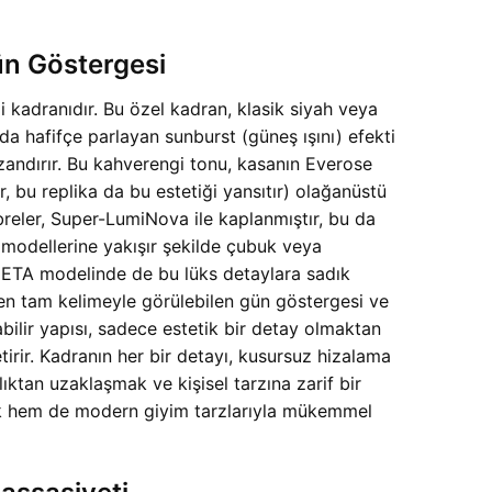
ün Göstergesi
 kadranıdır. Bu özel kadran, klasik siyah veya
nda hafifçe parlayan sunburst (güneş ışını) efekti
azandırır. Bu kahverengi tonu, kasanın Everose
 bu replika da bu estetiği yansıtır) olağanüstü
breler, Super-LumiNova ile kaplanmıştır, bu da
e modellerine yakışır şekilde çubuk veya
ETA modelinde de bu lüks detaylara sadık
eden tam kelimeyle görülebilen gün göstergesi ve
bilir yapısı, sadece estetik bir detay olmaktan
tirir. Kadranın her bir detayı, kusursuz hizalama
lıktan uzaklaşmak ve kişisel tarzına zarif bir
sik hem de modern giyim tarzlarıyla mükemmel