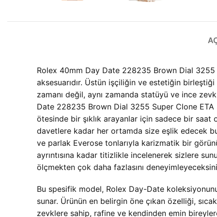
A
Rolex 40mm Day Date 228235 Brown Dial 3255 Supe
aksesuarıdır. Üstün işçiliğin ve estetiğin birleşti
zamanı değil, aynı zamanda statüyü ve ince zevki
Date 228235 Brown Dial 3255 Super Clone ETA saat
ötesinde bir şıklık arayanlar için sadece bir saat
davetlere kadar her ortamda size eşlik edecek bu
ve parlak Everose tonlarıyla karizmatik bir görü
ayrıntısına kadar titizlikle incelenerek sizler
ölçmekten çok daha fazlasını deneyimleyeceksiniz;
Bu spesifik model, Rolex Day-Date koleksiyonunun
sunar. Ürünün en belirgin öne çıkan özelliği, sıc
zevklere sahip, rafine ve kendinden emin bireylere