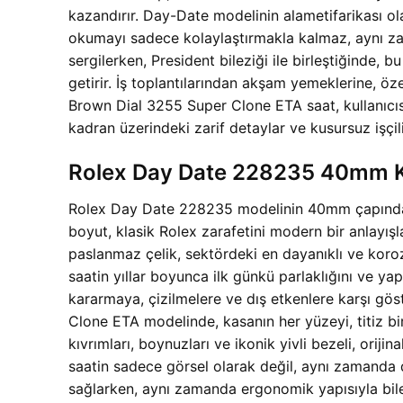
kazandırır. Day-Date modelinin alametifarikası o
okumayı sadece kolaylaştırmakla kalmaz, aynı zam
sergilerken, President bileziği ile birleştiğinde,
getirir. İş toplantılarından akşam yemeklerine,
Brown Dial 3255 Super Clone ETA saat, kullanıcısı
kadran üzerindeki zarif detaylar ve kusursuz işçilik
Rolex Day Date 228235 40mm Kas
Rolex Day Date 228235 modelinin 40mm çapındaki 
boyut, klasik Rolex zarafetini modern bir anlayışl
paslanmaz çelik, sektördeki en dayanıklı ve korozy
saatin yıllar boyunca ilk günkü parlaklığını ve yap
kararmaya, çizilmelere ve dış etkenlere karşı g
Clone ETA modelinde, kasanın her yüzeyi, titiz bir 
kıvrımları, boynuzları ve ikonik yivli bezeli, orij
saatin sadece görsel olarak değil, aynı zamanda
sağlarken, aynı zamanda ergonomik yapısıyla bile