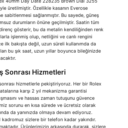
. Rolex 40mm Day Date 228235 Brown Dial 3255
e üretilmiştir. Özellikle kasanın Everose
ne sabitlenmesi sağlanmıştır. Bu sayede, güneş
lumsuz durumların önüne geçilmiştir. Saatin tüm
irenç gösterir, bu da metalin kendiliğinden renk
rla işlenmiş olup, netliğini ve canlı rengini
ilk bakışta değil, uzun süreli kullanımda da
 olan bu şık saat, uzun yıllar boyunca bileğinizde
acaktır.
ş Sonrası Hizmetleri
onrası hizmetlerle pekiştiriyoruz. Her bir Rolex
larına karşı 2 yıl mekanizma garantisi
lışmasını ve hassas zaman tutuşunu güvence
imiz sorunu en kısa sürede ve ücretsiz olarak
asında da yanınızda olmaya devam ediyoruz.
l kadromuz sizlere bir telefon kadar yakındır.
maktadır. Ürünlerimizin arkasında durarak, sizlere