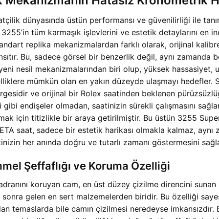
 Mekanizmanın Hatasız Kronometrik H
atçilik dünyasında üstün performansı ve güvenilirliği ile 
 3255’in tüm karmaşık işlevlerini ve estetik detaylarını en i
ndart replika mekanizmalardan farklı olarak, orijinal kalibre
sıtır. Bu, sadece görsel bir benzerlik değil, aynı zamanda b
 yeni nesil mekanizmalarından biri olup, yüksek hassasiyet, uzu
iklere mümkün olan en yakın düzeyde ulaşmayı hedefler. San
gesidir ve orijinal bir Rolex saatinden beklenen pürüzsüzlü
i gibi endişeler olmadan, saatinizin sürekli çalışmasını sağl
ak için titizlikle bir araya getirilmiştir. Bu üstün 3255 
 saat, sadece bir estetik harikası olmakla kalmaz, aynı z
inizin her anında doğru ve tutarlı zamanı göstermesini sağla
mel Şeffaflığı ve Koruma Özelliği
nını koruyan cam, en üst düzey çizilme direncini sunan safi
 sonra gelen en sert malzemelerden biridir. Bu özelliği saye
lan temaslarda bile camın çizilmesi neredeyse imkansızdır. B