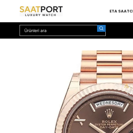
ETA SAAT
C