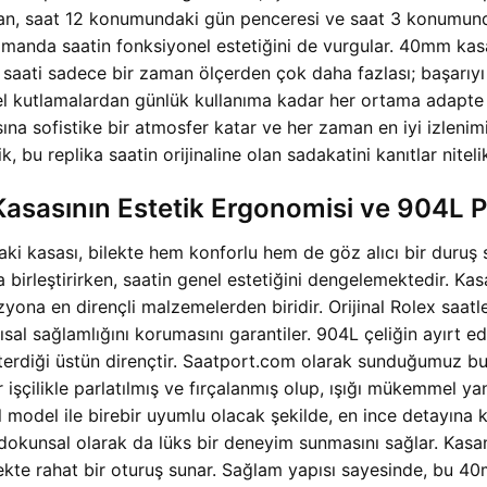
lan, saat 12 konumundaki gün penceresi ve saat 3 konumunda
anda saatin fonksiyonel estetiğini de vurgular. 40mm kasa 
 bu saati sadece bir zaman ölçerden çok daha fazlası; başarı
 özel kutlamalardan günlük kullanıma kadar her ortama ada
na sofistike bir atmosfer katar ve her zaman en iyi izlenimi
, bu replika saatin orijinaline olan sadakatini kanıtlar nitelik
asının Estetik Ergonomisi ve 904L Pas
kasası, bilekte hem konforlu hem de göz alıcı bir duruş se
a birleştirirken, saatin genel estetiğini dengelemektedir. Ka
ona en dirençli malzemelerden biridir. Orijinal Rolex saatler
ısal sağlamlığını korumasını garantiler. 904L çeliğin ayırt ed
österdiği üstün dirençtir. Saatport.com olarak sunduğumuz
işçilikle parlatılmış ve fırçalanmış olup, ışığı mükemmel yansı
inal model ile birebir uyumlu olacak şekilde, en ince detayın
 dokunsal olarak da lüks bir deneyim sunmasını sağlar. Kas
kte rahat bir oturuş sunar. Sağlam yapısı sayesinde, bu 40