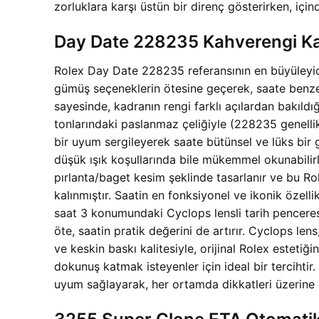
zorluklara karşı üstün bir direnç gösterirken, i
Day Date 228235 Kahverengi Kad
Rolex Day Date 228235 referansının en büyüleyici 
gümüş seçeneklerin ötesine geçerek, saate benzersiz
sayesinde, kadranın rengi farklı açılardan bakıldı
tonlarındaki paslanmaz çeliğiyle (228235 genellik
bir uyum sergileyerek saate bütünsel ve lüks bir 
düşük ışık koşullarında bile mükemmel okunabilirl
pırlanta/baget kesim şeklinde tasarlanır ve bu
kalınmıştır. Saatin en fonksiyonel ve ikonik özel
saat 3 konumundaki Cyclops lensli tarih penceresi
öte, saatin pratik değerini de artırır. Cyclops le
ve keskin baskı kalitesiyle, orijinal Rolex estetiğ
dokunuş katmak isteyenler için ideal bir tercih
uyum sağlayarak, her ortamda dikkatleri üzerine 