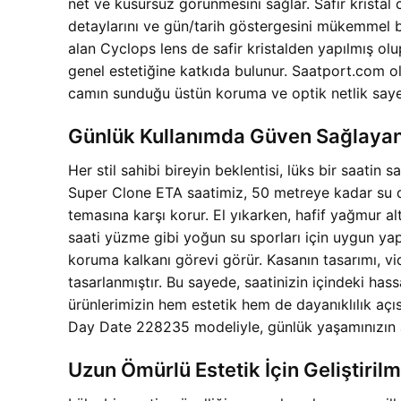
net ve kusursuz görünmesini sağlar. Safir kristal 
detaylarını ve gün/tarih göstergesini mükemmel b
alan Cyclops lens de safir kristalden yapılmış olup
genel estetiğine katkıda bulunur. Saatport.com
camın sunduğu üstün koruma ve optik netlik sayes
Günlük Kullanımda Güven Sağlayan
Her stil sahibi bireyin beklentisi, lüks bir saa
Super Clone ETA saatimiz, 50 metreye kadar su dire
temasına karşı korur. El yıkarken, hafif yağmur 
saati yüzme gibi yoğun su sporları için uygun ya
koruma kalkanı görevi görür. Kasanın tasarımı, v
tasarlanmıştır. Bu sayede, saatinizin içindeki h
ürünlerimizin hem estetik hem de dayanıklılık açıs
Day Date 228235 modeliyle, günlük yaşamınızın akış
Uzun Ömürlü Estetik İçin Geliştiri