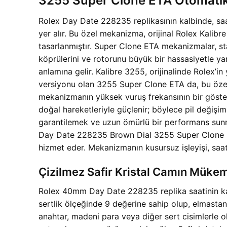
3255 Super Clone ETA Otomatik
Rolex Day Date 228235 replikasının kalbinde, sa
yer alır. Bu özel mekanizma, orijinal Rolex Kalibre
tasarlanmıştır. Super Clone ETA mekanizmalar, sta
köprülerini ve rotorunu büyük bir hassasiyetle yan
anlamına gelir. Kalibre 3255, orijinalinde Rolex’in
versiyonu olan 3255 Super Clone ETA da, bu özell
mekanizmanın yüksek vuruş frekansının bir göster
doğal hareketleriyle güçlenir; böylece pil değişim
garantilemek ve uzun ömürlü bir performans sunm
Day Date 228235 Brown Dial 3255 Super Clone ETA
hizmet eder. Mekanizmanın kusursuz işleyişi, saat
Çizilmez Safir Kristal Camın Mükem
Rolex 40mm Day Date 228235 replika saatinin kadra
sertlik ölçeğinde 9 değerine sahip olup, elmastan
anahtar, madeni para veya diğer sert cisimlerle o