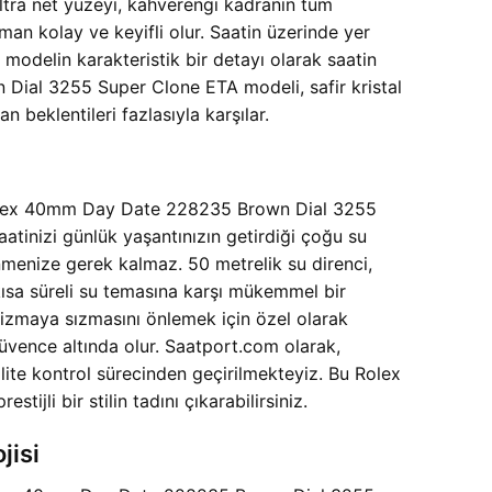
 Ultra net yüzeyi, kahverengi kadranın tüm
n kolay ve keyifli olur. Saatin üzerinde yer
l modelin karakteristik bir detayı olarak saatin
ial 3255 Super Clone ETA modeli, safir kristal
beklentileri fazlasıyla karşılar.
r. Rolex 40mm Day Date 228235 Brown Dial 3255
aatinizi günlük yaşantınızın getirdiği çoğu su
nmenize gerek kalmaz. 50 metrelik su direnci,
kısa süreli su temasına karşı mükemmel bir
nizmaya sızmasını önlemek için özel olarak
üvence altında olur. Saatport.com olarak,
alite kontrol sürecinden geçirilmekteyiz. Bu Rolex
li bir stilin tadını çıkarabilirsiniz.
jisi