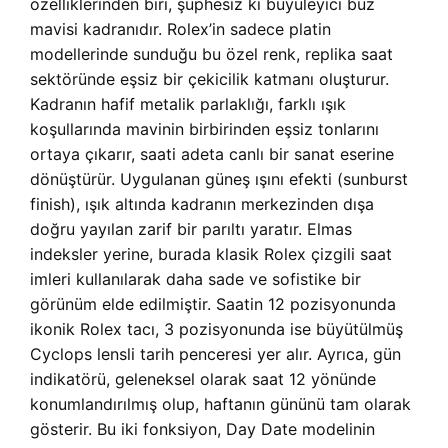
özelliklerinden biri, şüphesiz ki büyüleyici buz
mavisi kadranıdır. Rolex’in sadece platin
modellerinde sunduğu bu özel renk, replika saat
sektöründe eşsiz bir çekicilik katmanı oluşturur.
Kadranın hafif metalik parlaklığı, farklı ışık
koşullarında mavinin birbirinden eşsiz tonlarını
ortaya çıkarır, saati adeta canlı bir sanat eserine
dönüştürür. Uygulanan güneş ışını efekti (sunburst
finish), ışık altında kadranın merkezinden dışa
doğru yayılan zarif bir parıltı yaratır. Elmas
indeksler yerine, burada klasik Rolex çizgili saat
imleri kullanılarak daha sade ve sofistike bir
görünüm elde edilmiştir. Saatin 12 pozisyonunda
ikonik Rolex tacı, 3 pozisyonunda ise büyütülmüş
Cyclops lensli tarih penceresi yer alır. Ayrıca, gün
indikatörü, geleneksel olarak saat 12 yönünde
konumlandırılmış olup, haftanın gününü tam olarak
gösterir. Bu iki fonksiyon, Day Date modelinin