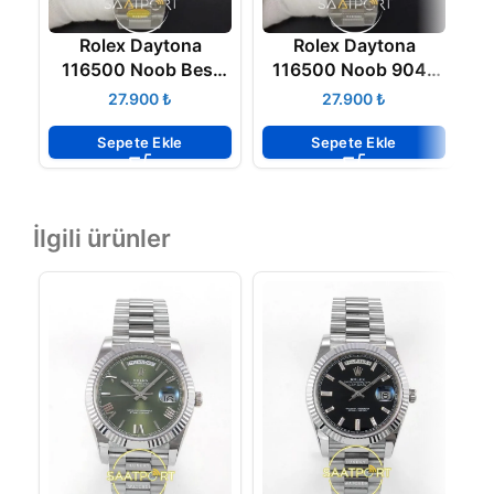
Rolex Daytona
Rolex Daytona
116500 Noob Best
116500 Noob 904L
1
Edition 904L Case
Case and Bracelet
₺
₺
and Bracelet Black
40mm White Dial
Dial
4130 ETA
Sepete Ekle
Sepete Ekle
İlgili ürünler