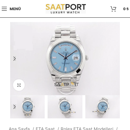
MENÜ
0
₺
Büyütmek için tıklayın
Ana Sayfa
ETA Saat
Rolex ETA Saat Modelleri