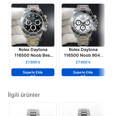
Rolex Daytona
Rolex Daytona
116500 Noob Best
116500 Noob 904L
1
Edition 904L Case
Case and Bracelet
₺
₺
and Bracelet Black
40mm White Dial
Dial
4130 ETA
Sepete Ekle
Sepete Ekle
İlgili ürünler