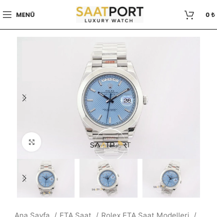
MENÜ
0
₺
Büyütmek için tıklayın
Ana Sayfa
ETA Saat
Rolex ETA Saat Modelleri