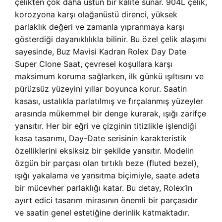
çelikten çok daha üstün bir kalite sunar. 904L çelik,
korozyona karşı olağanüstü direnci, yüksek
parlaklık değeri ve zamanla yıpranmaya karşı
gösterdiği dayanıklılıkla bilinir. Bu özel çelik alaşımı
sayesinde,
Buz Mavisi Kadran Rolex Day Date
Super Clone Saat, çevresel koşullara karşı
maksimum koruma sağlarken, ilk günkü ışıltısını ve
pürüzsüz yüzeyini yıllar boyunca korur. Saatin
kasası, ustalıkla parlatılmış ve fırçalanmış yüzeyler
arasında mükemmel bir denge kurarak, ışığı zarifçe
yansıtır. Her bir eğri ve çizginin titizlikle işlendiği
kasa tasarımı, Day-Date serisinin karakteristik
özelliklerini eksiksiz bir şekilde yansıtır. Modelin
özgün bir parçası olan tırtıklı beze (fluted bezel),
ışığı yakalama ve yansıtma biçimiyle, saate adeta
bir mücevher parlaklığı katar. Bu detay, Rolex’in
ayırt edici tasarım mirasının önemli bir parçasıdır
ve saatin genel estetiğine derinlik katmaktadır.