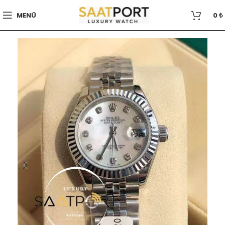
MENÜ
0
₺