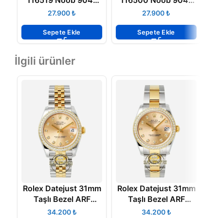
116519 Noob 904L
116500 Noob 904L
Case Blue Dial Eta
Case and Bracelet
R
₺
₺
4130 V2
40mm White Dial
4130 ETA
Sepete Ekle
Sepete Ekle
İlgili ürünler
Rolex Datejust 31mm
Rolex Datejust 31mm
R
Taşlı Bezel ARF
Taşlı Bezel ARF
278383RBR Taşlı
278383RBR Taşlı
₺
₺