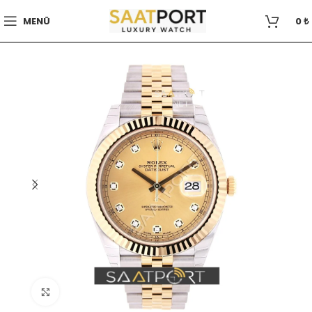
MENÜ
0
₺
Büyütmek için tıklayın