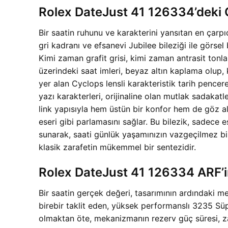
Rolex DateJust 41 126334’deki Gr
Bir saatin ruhunu ve karakterini yansıtan en çarpı
gri kadranı ve efsanevi Jubilee bileziği ile görse
Kimi zaman grafit grisi, kimi zaman antrasit tonlar
üzerindeki saat imleri, beyaz altın kaplama olup
yer alan Cyclops lensli karakteristik tarih pencer
yazı karakterleri, orijinaline olan mutlak sadakat
link yapısıyla hem üstün bir konfor hem de göz alıc
eseri gibi parlamasını sağlar. Bu bilezik, sadece e
sunarak, saati günlük yaşamınızın vazgeçilmez bir
klasik zarafetin mükemmel bir sentezidir.
Rolex DateJust 41 126334 ARF’
Bir saatin gerçek değeri, tasarımının ardındaki m
birebir taklit eden, yüksek performanslı 3235 Sü
olmaktan öte, mekanizmanın rezerv güç süresi, zam