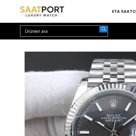
ETA SAAT
C