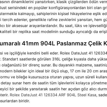
n dinamiklerini yansıtırken, klasik çizgilerden ödün vermed
ust serisindeki en popüler konfigürasyonlardan biri olan g
termekle kalmayıp, sahiplerinin kişisel hikayelerine eşlik e
 tercih edenler, genellikle rafine zevklerini yansıtan, he
cı bir aksesuar arayanlardandır. Bu saat, lüks ve işlevselliğ
teli bir replika saat modelinin sunduğu ayrıcalığı da erişileb
umaralı 41mm 904L Paslanmaz Çelik K
si ve işçiliğiyle kendini belli eder. Rolex DateJust 41 126334
ir. Standart saatlerde görülen 316L çeliğe kıyasla daha yük
olağanüstü bir direnç sunar. Bu dayanıklı malzeme, saatinizin
 modern bilekler için ideal bir ölçü olup, 17 cm ile 20 cm a
ormu ve bileğe kusursuzca oturan yapısı, uzun süreli kulla
r detay sunar hem de saatin tüm işlevlerini kolayca yönetmen
kileyici bir şekilde yansıtarak saatin her açıdan göz alıcı du
terir.
Rolex DateJust 41 126334 ARF 904L Steel Kasa
, sad
surlardan biridir.