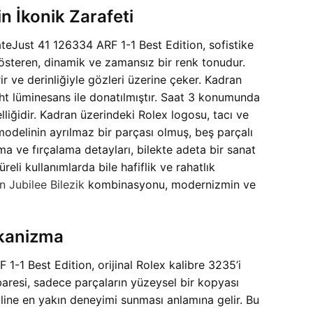
n İkonik Zarafeti
DateJust 41 126334 ARF 1-1 Best Edition, sofistike
 gösteren, dinamik ve zamansız bir renk tonudur.
ir ve derinliğiyle gözleri üzerine çeker. Kadran
ht lüminesans ile donatılmıştır. Saat 3 konumunda
lliğidir. Kadran üzerindeki Rolex logosu, tacı ve
 modelinin ayrılmaz bir parçası olmuş, beş parçalı
tma ve fırçalama detayları, bilekte adeta bir sanat
eli kullanımlarda bile hafiflik ve rahatlık
 Jubilee Bilezik
kombinasyonu, modernizmin ve
ekanizma
1-1 Best Edition, orijinal Rolex kalibre 3235’i
baresi, sadece parçaların yüzeysel bir kopyası
line en yakın deneyimi sunması anlamına gelir. Bu