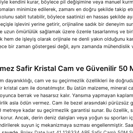
iyle kendini kurar, böylece pil değişimine veya manuel kurm
apmaları minimize edilerek, zamanı en doğru şekilde takip e
lunu sabit tutabilir, böylece saatinizi en hassas şekilde aya
çişle işlevini yerine getirir, orijinaline sadık bir deneyim su
uzun ömürlülük sağlamak üzere özenle tasarlanmış ve birleşt
m de işleyiş olarak orijinale ne denli yakın olduğunu kanıt
ece bir zaman göstergesi değil, aynı zamanda mühendislik ve
mez Safir Kristal Cam ve Güvenilir 50 
 dayanıklılığı, cam ve su geçirmezlik özellikleri ile doğrud
ir kristal cam ile donatılmıştır. Bu üstün malzeme, mineral 
r boyunca berrak ve hasarsız kalır. Yansıma yapmayan kaplama
ilirlik asla ödün vermez. Cam ile bezel arasındaki pürüzsüz 
0 metreye kadar su geçirmezlik garantisi sunar. Bu özellik, 
korur. Ancak, derin deniz dalışları veya yoğun su sporları i
ndirilerek suyun iç mekanizmaya sızması engellenmiştir. Saa
Bu sayede,
Rolex DateJust 41 126334 ARF Safir Camlı 50M S