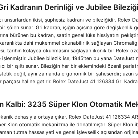
i Kadranın Derinliği ve Jubilee Bileziği
cı unsurlardan ikisi, şüphesiz kadranı ve bileziğidir. Rolex 
l bir şölen sunar. Gri kadran, ışığın açısına göre değişkenlik
ına bürünen bu kadran, saatin genel lüks hissiyatını pekiştir
, karanlıkta dahi mükemmel okunabilirlik sağlayan Chromalig
esi, tarihin kolayca okunmasını sağlayan ikonik bir Rolex öze
le işlenmiştir. Jubilee bilezik ise, 1945’ten bu yana DateJust
ı bir ışıltı sunar. Bileziğin her bir eklemindeki özenli parla
stetik değil, aynı zamanda ergonomik bir şaheserdir; uzun sür
 parçası haline getirir.
Rolex DateJust 41 126334 Gri Kadran
in Kalbi: 3235 Süper Klon Otomatik M
ekanik dehasıyla ortaya çıkar. Rolex DateJust 41 126334 ARF 
per Klon otomatik mekanizma ile donatılmıştır. Süper Klon i
an tutma hassasiyeti ve genel işlevsellik açısından orijina