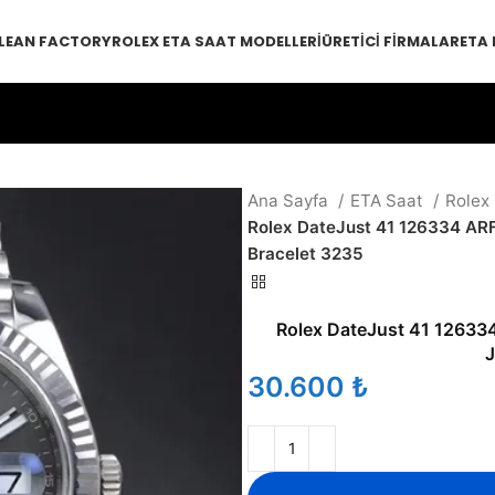
LEAN FACTORY
ROLEX ETA SAAT MODELLERI
ÜRETICI FIRMALAR
ETA
Ana Sayfa
ETA Saat
Rolex
Rolex DateJust 41 126334 ARF 
Bracelet 3235
Rolex DateJust 41 126334 
J
₺