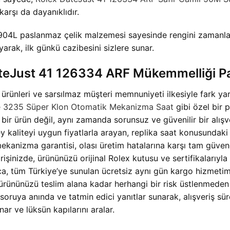
arşı da dayanıklıdır.
904L paslanmaz çelik malzemesi sayesinde rengini zamanla 
yarak, ilk günkü cazibesini sizlere sunar.
teJust 41 126334 ARF Mükemmelliği P
 ürünleri ve sarsılmaz müşteri memnuniyeti ilkesiyle fark ya
lee 3235 Süper Klon Otomatik Mekanizma Saat
gibi özel bir p
 bir ürün değil, aynı zamanda sorunsuz ve güvenilir bir alı
ey kaliteyi uygun fiyatlarla arayan, replika saat konusundak
mekanizma garantisi, olası üretim hatalarına karşı tam güven
şinizde, ürününüzü orijinal Rolex kutusu ve sertifikalarıyla 
rıca, tüm Türkiye’ye sunulan ücretsiz aynı gün kargo hizmeti
rününüzü teslim alana kadar herhangi bir risk üstlenmeden gü
ü soruya anında ve tatmin edici yanıtlar sunarak, alışveriş s
nar ve lüksün kapılarını aralar.