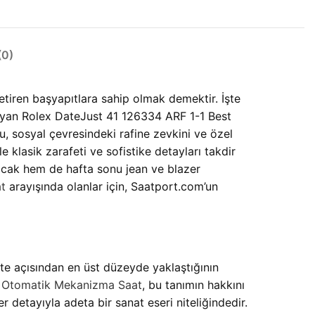
0)
etiren başyapıtlara sahip olmak demektir. İşte
layan Rolex DateJust 41 126334 ARF 1-1 Best
, sosyal çevresindeki rafine zevkini ve özel
e klasik zarafeti ve sofistike detayları takdir
yacak hem de hafta sonu jean ve blazer
t
arayışında olanlar için, Saatport.com’un
ite açısından en üst düzeyde yaklaştığının
on Otomatik Mekanizma Saat
, bu tanımın hakkını
er detayıyla adeta bir sanat eseri niteliğindedir.