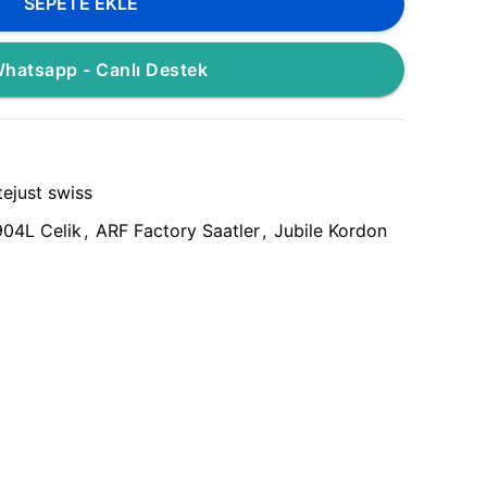
SEPETE EKLE
hatsapp - Canlı Destek
ejust swiss
904L Celik
,
ARF Factory Saatler
,
Jubile Kordon