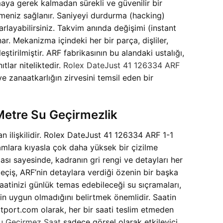
aya gerek kalmadan sürekli ve güvenilir bir
tmeniz sağlanır. Saniyeyi durdurma (hacking)
rlayabilirsiniz. Takvim anında değişimi (instant
nar. Mekanizma içindeki her bir parça, dişliler,
irilmiştir. ARF fabrikasının bu alandaki ustalığı,
lar niteliktedir.
Rolex DateJust 41 126334 ARF
 zanaatkarlığın zirvesini temsil eden bir
Metre Su Geçirmezlik
an ilişkilidir. Rolex DateJust 41 126334 ARF 1-1
camlara kıyasla çok daha yüksek bir çizilme
sı sayesinde, kadranın gri rengi ve detayları her
geçiş, ARF’nin detaylara verdiği özenin bir başka
saatinizi günlük temas edebileceği su sıçramaları,
çin uygun olmadığını belirtmek önemlidir. Saatin
tport.com olarak, her bir saati teslim etmeden
u Geçirmez Saat
sadece görsel olarak etkileyici