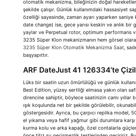
otomatik mekanizma, bileğinizin doğal hareketler
şekilde çalışır. Günlük kullanımdaki hassasiyet s
özelliği sayesinde, zaman ayarı yaparken saniye ko
date change) ise, gece yarısı keskin ve anlık bir ge
yaylar ve Perpetual rotor, optimum performans ve 
3235 Süper Klon mekanizmanın hem görsel olarak he
3235 Süper Klon Otomatik Mekanizma Saat
, sad
başyapıttır.
ARF DateJust 41 126334’te Çizil
Lüks bir saatin uzun ömürlülüğü ve günlük kullanım
Best Edition, yüzey sertliği elmasa yakın olan saf
direncine sahiptir, böylece saatinizin camı yılla
ışık koşulunda net bir şekilde görülebilir, okunab
göstergesidir. Ayrıca, bu çarpıcı replika model, 5
el yıkama veya hafif yağmur gibi durumlara karşı 
kurma kolu ve arka kapağı, özel contalarla güçle
önce titiz su geçirmezlik testlerinden geçiririz. 