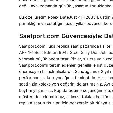
değil, aynı zamanda günlük yaşamın zorluklarına k
Bu özel üretim Rolex DateJust 41 126334, üstün 
parlaklığını ve estetiğini uzun yıllar boyunca koru
Saatport.com Güvencesiyle: Da
Saatport.com, lüks replika saat pazarında kaliteli
ARF 1-1 Best Edition 904L Steel Gray Dial Jubi
yapmak büyük önem taşır. Bizler, sizlere yalnızca
Saatport.com’u tercih edenler, genellikle üst düz
önemseyen bilinçli alıcılardır. Sunduğumuz 2 yıl 
performansını koruyacağının teminatıdır. Her sipari
saatinizin koleksiyon değerini de artırırsınız. Ay
keyfini yaşarsınız. Kapıda ödeme seçeneğimizle, ü
müşteri destek hattımız, aklınıza takılan her türl
replika saat tutkunları için benzersiz bir dünya su