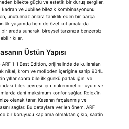
en bilekte güçlü ve estetik bir duruş sergiler.
ri kadran ve Jubilee bilezik kombinasyonunu
den, unutulmaz anlara tanıklık eden bir parça
m günlük yaşamda hem de özel kutlamalarda
i bir arada sunarak, bireysel tarzınıza benzersiz
ilir kılar.
asanın Üstün Yapısı
 ARF 1-1 Best Edition, orijinalinde de kullanılan
sek nikel, krom ve molibden içeriğine sahip 904L
 yıllar sonra bile ilk günkü parlaklığını ve
rasındaki bilek çevresi için mükemmel bir uyum ve
nımlarda dahi maksimum konfor sağlar. Rolex’in
ize olanak tanır. Kasanın fırçalanmış ve
rmasını sağlar. Bu detaylara verilen önem, ARF
ece bir koruyucu kaplama olmaktan çıkıp, saatin