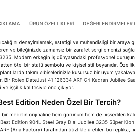
ÇIKLAMA
ÜRÜN ÖZELLIKLERI
DEĞERLENDIRMELER (
calığını deneyimlemek, estetiği ve mühendisliği bir araya g
eren ve bileğinizde zamansız bir zarafet sergilemenizi sağ
 3235. Modern erkeğin iş dünyasındaki profesyonel duruşunu
ten öte, bir statü sembolü ve kişisel stil beyanıdır. Özellikl
oplantılarda takım elbiselerinizle kusursuz bir uyum yakala
r. Bir
Rolex DateJust 41 126334 ARF Gri Kadran Jubilee Saa
ve işçilik kalitesiyle öne çıkıyor.
est Edition Neden Özel Bir Tercih?
, bir modelin orijinaline hem görünüm hem de hissedilen kal
 Best Edition 904L Steel Gray Dial Jubilee 3235 Süper Kl
RF (Aria Factory) tarafından titizlikle üretilen bu replika, h