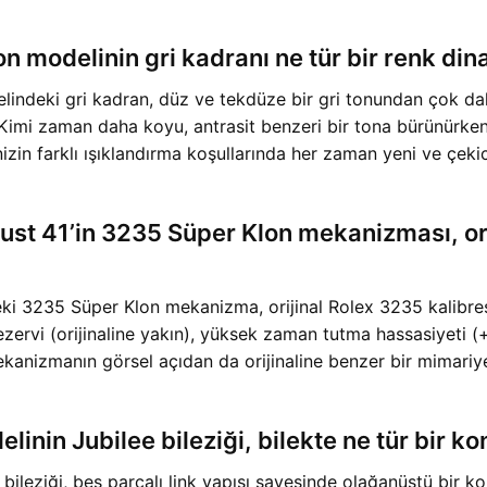
n modelinin gri kadranı ne tür bir renk din
ndeki gri kadran, düz ve tekdüze bir gri tonundan çok daha
. Kimi zaman daha koyu, antrasit benzeri bir tona bürünürken
inizin farklı ışıklandırma koşullarında her zaman yeni ve çeki
Just 41’in 3235 Süper Klon mekanizması, ori
i 3235 Süper Klon mekanizma, orijinal Rolex 3235 kalibresin
rezervi (orijinaline yakın), yüksek zaman tutma hassasiyeti (+
kanizmanın görsel açıdan da orijinaline benzer bir mimariye 
nin Jubilee bileziği, bilekte ne tür bir ko
eziği, beş parçalı link yapısı sayesinde olağanüstü bir konf