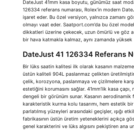
DateJust 41mm kasa boyutu, günümüz saat modasını
126334 referans numarası, Rolex’in modern DateJ
işaret eder. Bu özel versiyon, yalnızca zamanı gös
olmayı vaat eder. Saatport.com’da bu özel modeli
dikkatleri üzerine çekecek, uzun ömürlü ve göz alı
bir hava katmakla kalmaz, aynı zamanda yüksek kali
DateJust 41 126334 Referans N
Bir lüks saatin kalitesi ilk olarak kasanın malzeme
üstün kaliteli 904L paslanmaz çelikten üretilmişt
çelik, korozyona, paslanmaya ve çizilmelere karşı 
estetiğini korumasını sağlar. 41mm’lik kasa çapı,
dengeli bir görünüm sunar. Kasanın aerodinamik f
karakteristik kurma kolu tasarımı, hem estetik bi
parlatılmış yüzeyleri arasındaki geçişler, ışığı et
fabrikasının üstün üretim yeteneklerini açıkça gös
genel karakterini ve lüks algısını pekiştiren ana un