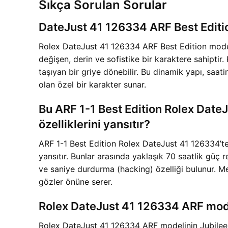
Sıkça Sorulan Sorular
DateJust 41 126334 ARF Best Editio
Rolex DateJust 41 126334 ARF Best Edition modeli
değişen, derin ve sofistike bir karaktere sahiptir
taşıyan bir griye dönebilir. Bu dinamik yapı, saat
olan özel bir karakter sunar.
Bu ARF 1-1 Best Edition Rolex Date
özelliklerini yansıtır?
ARF 1-1 Best Edition Rolex DateJust 41 126334’tek
yansıtır. Bunlar arasında yaklaşık 70 saatlik güç 
ve saniye durdurma (hacking) özelliği bulunur. Me
gözler önüne serer.
Rolex DateJust 41 126334 ARF modeli
Rolex DateJust 41 126334 ARF modelinin Jubilee bil